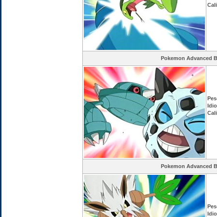
Cal
Pokemon Advanced Ba
Pes
Idi
Cal
Pokemon Advanced Ba
Pes
Idi