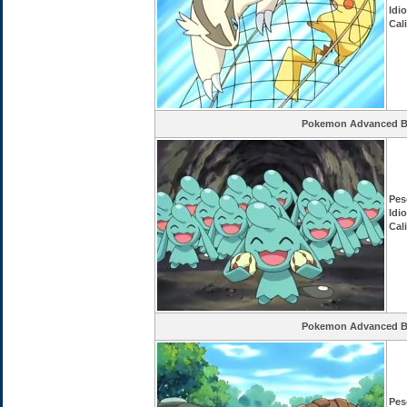
Idi
Cal
Pokemon Advanced Ba
Pes
Idi
Cal
Pokemon Advanced Ba
Pes