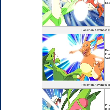
Cal
Pokemon Advanced Ba
Pes
Idi
Cal
Pokemon Advanced Ba
Pes
Idi