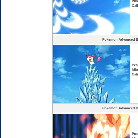
Idi
Cal
Pokemon Advanced Ba
Pes
Idi
Cal
Pokemon Advanced Ba
Pes