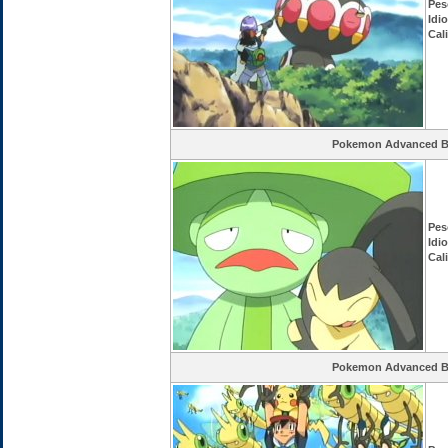
Pes
Idi
Cal
Pokemon Advanced Ba
Pes
Idi
Cal
Pokemon Advanced Ba