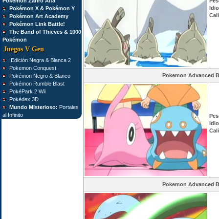
Pokémon Zafiro Alfa
Pes
Idi
Pokémon X & Pokémon Y
Cal
Pokémon Art Academy
Pokémon Link Battle!
The Band of Thieves & 1000
Pokémon
Juegos V Gen
Edición Negra & Blanca 2
Pokemon Conquest
Pokemon Advanced Ba
Pokémon Negro & Blanco
Pokémon Rumble Blast
PokéPark 2 Wii
Pokédex 3D
Mundo Misterioso:
Portales
al Infinito
Pes
Idi
Cal
Pokemon Advanced Ba