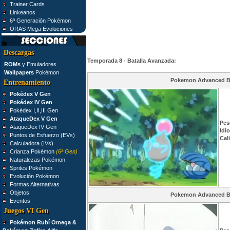
Trainer Cards
Linkeanos
6ª Generación Pokémon
ORAS Mega Evoluciones
Descargas
Temporada 8 - Batalla Avanzada:
ROMs
y Emuladores
Wallpapers
Pokémon
Pokemon Advanced Ba
Entrenamiento
Pokédex V Gen
Pokédex IV Gen
Pokédex I,II,III Gen
AtaqueDex V Gen
Pes
AtaqueDex IV Gen
Idi
Puntos de Esfuerzo (EVs)
Cal
Calculadora (IVs)
Crianza Pokémon
(6ª Gen)
Naturalezas Pokémon
Sprites Pokémon
Evolución Pokémon
Formas Alternativas
Objetos
Pokemon Advanced Ba
Eventos
Juegos VI Gen
Pokémon Rubí Omega &