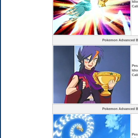
Idi
Cal
Pokemon Advanced Ba
Pes
Idi
Cal
Pokemon Advanced Ba
Pes