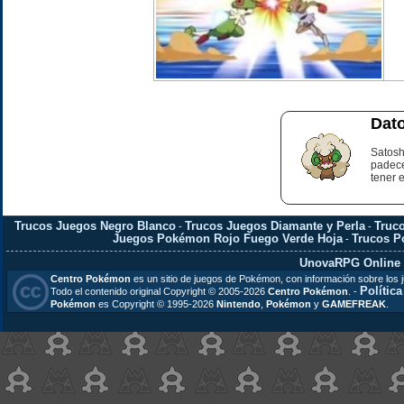
Dato
Satosh
padece
tener 
Trucos Juegos Negro Blanco
Trucos Juegos Diamante y Perla
Truc
-
-
Juegos Pokémon Rojo Fuego Verde Hoja
Trucos 
-
UnovaRPG Online
Centro Pokémon
es un sitio de juegos de Pokémon, con información sobre los 
Polític
Todo el contenido original Copyright © 2005-2026
Centro Pokémon
. -
Pokémon
es Copyright © 1995-2026
Nintendo
,
Pokémon
y
GAMEFREAK
.