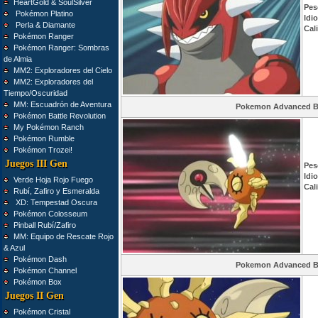
HeartGold & SoulSilver
Pes
Pokémon Platino
Idi
Perla & Diamante
Cal
Pokémon Ranger
Pokémon Ranger: Sombras
de Almia
MM2: Exploradores del Cielo
MM2: Exploradores del
Tiempo/Oscuridad
MM: Escuadrón de Aventura
Pokemon Advanced Ba
Pokémon Battle Revolution
My Pokémon Ranch
Pokémon Rumble
Pokémon Trozei!
Juegos III Gen
Pes
Idi
Verde Hoja Rojo Fuego
Cal
Rubí, Zafiro y Esmeralda
XD: Tempestad Oscura
Pokémon Colosseum
Pinball Rubí/Zafiro
MM: Equipo de Rescate Rojo
& Azul
Pokémon Dash
Pokemon Advanced Ba
Pokémon Channel
Pokémon Box
Juegos II Gen
Pokémon Cristal