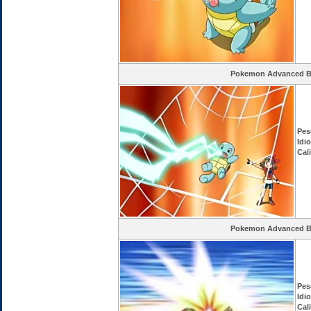
Pokemon Advanced Ba
Pes
Idi
Cal
Pokemon Advanced Ba
Pes
Idi
Cal