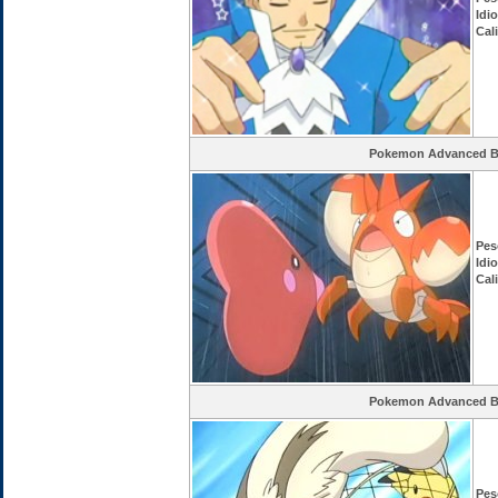
Idi
Cal
Pokemon Advanced Ba
Pes
Idi
Cal
Pokemon Advanced Ba
Pes