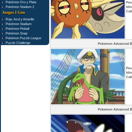
Pokémon Oro y Plata
Pes
Pokémon Stadium 2
Idi
Cal
Juegos I Gen
Rojo, Azul y Amarillo
Pokémon Stadium
Pokémon Pinball
Pokémon Snap
Pokémon Puzzle League
Puzzle Challenge
Pokemon Advanced Ba
Pes
Idi
Cal
Pokemon Advanced Ba