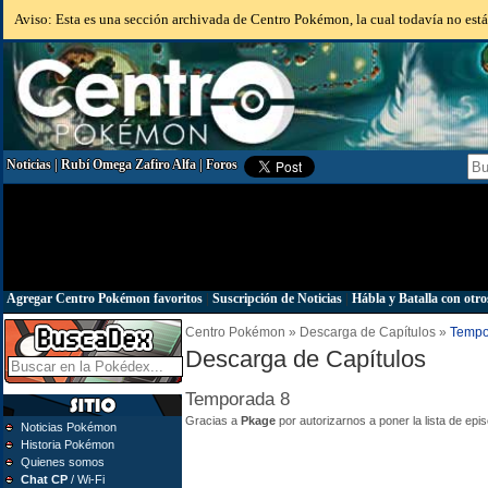
Aviso: Esta es una sección archivada de Centro Pokémon, la cual todavía no está 
Noticias
|
Rubí Omega Zafiro Alfa
|
Foros
Agregar Centro Pokémon favoritos
|
Suscripción de Noticias
|
Hábla y Batalla con otro
Centro Pokémon » Descarga de Capítulos »
Tempo
Descarga de Capítulos
Temporada 8
Gracias a
Pkage
por autorizarnos a poner la lista de epi
Noticias Pokémon
Historia Pokémon
Quienes somos
Chat CP
/ Wi-Fi