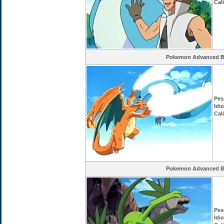
Cal
Pokemon Advanced Ba
Pes
Idi
Cal
Pokemon Advanced Ba
Pes
Idi