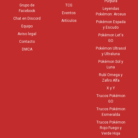
Púrpura
Grupo de
TCG
Leyendas
Facebook
Eventos
Pokémon: Arceus
Chat en Discord
Artículos
Pokémon Espada
Equipo
y Escudo
Aviso legal
Pokémon Let's
GO
Contacto
Pokémon Ultrasol
DMCA
y Ultraluna
Pokémon Sol y
Luna
Rubí Omega y
Zafiro Alfa
X y Y
Trucos Pokémon
GO
Trucos Pokémon
Esmeralda
Trucos Pokémon
Rojo Fuego y
Verde Hoja