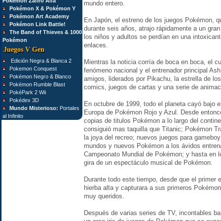
Pokémon Zafiro Alfa
mundo entero.
Pokémon X & Pokémon Y
Pokémon Art Academy
En Japón, el estreno de los juegos Pokémon, q
Pokémon Link Battle!
durante seis años, atrajo rápidamente a un gra
The Band of Thieves & 1000
los niños y adultos se perdían en una intoxica
Pokémon
enlaces.
Juegos V Gen
Edición Negra & Blanca 2
Mientras la noticia corría de boca en boca, el cu
Pokemon Conquest
fenómeno nacional y el entrenador principal A
Pokémon Negro & Blanco
amigos, liderados por Pikachu, la estrella de
Pokémon Rumble Blast
comics, juegos de cartas y una serie de animaci
PokéPark 2 Wii
Pokédex 3D
En octubre de 1999, todo el planeta cayó bajo e
Mundo Misterioso:
Portales
Europa de Pokémon Rojo y Azul. Desde entonce
al Infinito
copias de titulos Pokémon a lo largo del conti
consiguió mas taquilla que Titanic; Pokémon T
la joya del recreo; nuevos juegos para gameboy
mundos y nuevos Pokémon a los ávidos entrena
Campeonato Mundial de Pokémon; y hasta en los
gira de un espectáculo musical de Pokémon.
Durante todo este tiempo, desde que el primer 
hierba alta y capturara a sus primeros Pokémo
muy queridos.
Después de varias series de TV, incontables ba