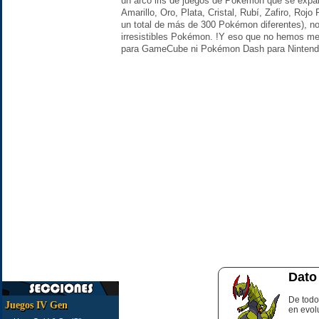
un arco iris de juegos de Pokémon que se expand
Amarillo, Oro, Plata, Cristal, Rubí, Zafiro, Roj
un total de más de 300 Pokémon diferentes), n
irresistibles Pokémon. !Y eso que no hemos 
para GameCube ni Pokémon Dash para Nintendo 
Dato
De todo
Juegos IV Gen
en evolu