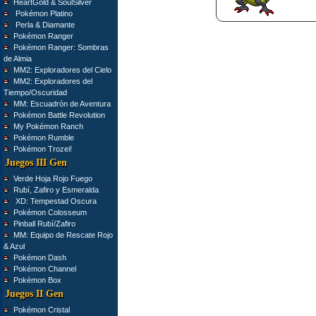
HeartGold & SoulSilver
Pokémon Platino
Perla & Diamante
Pokémon Ranger
Pokémon Ranger: Sombras
de Almia
MM2: Exploradores del Cielo
MM2: Exploradores del
Tiempo/Oscuridad
MM: Escuadrón de Aventura
Pokémon Battle Revolution
My Pokémon Ranch
Pokémon Rumble
Pokémon Trozei!
Juegos III Gen
Verde Hoja Rojo Fuego
Rubí, Zafiro y Esmeralda
XD: Tempestad Oscura
Pokémon Colosseum
Pinball Rubí/Zafiro
MM: Equipo de Rescate Rojo
& Azul
Pokémon Dash
Pokémon Channel
Pokémon Box
Juegos II Gen
Pokémon Cristal