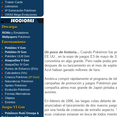
Trainer Cards
Linkeanos
6ª Generación Pokémon
ORAS Mega Evoluciones
Descargas
ROMs
y Emuladores
Wallpapers
Pokémon
Entrenamiento
Pokédex V Gen
Un poco de historia
...
Cuando Pokémon fue pre
Pokédex IV Gen
Pokédex I,II,III Gen
EE.UU., en la expo de juegos E3 de mayo de 19
AtaqueDex V Gen
convertiria en algo grande. Pero nadie podia p
AtaqueDex IV Gen
despues de su lanzamiento en el mes de sept
Puntos de Esfuerzo (EVs)
Azul habian ganado millones de fans.
Calculadora (IVs)
Crianza Pokémon
(6ª Gen)
América compró rápidamente el programa de tele
Naturalezas Pokémon
campañas de promoción y juegos Pokémon para 
Sprites Pokémon
compañía aérea mas grande de Japón pintaba a
Evolución Pokémon
aviones.
Formas Alternativas
Objetos
En febrero de 1996, las largas colas delante de
Eventos
anunciaban el lanzamiento de dos nuevos jueg
Juegos VI Gen
por una horda de criaturas de extraño aspecto.
Pokémon Rubí Omega &
esas criaturas estarian en boca de todos mientr