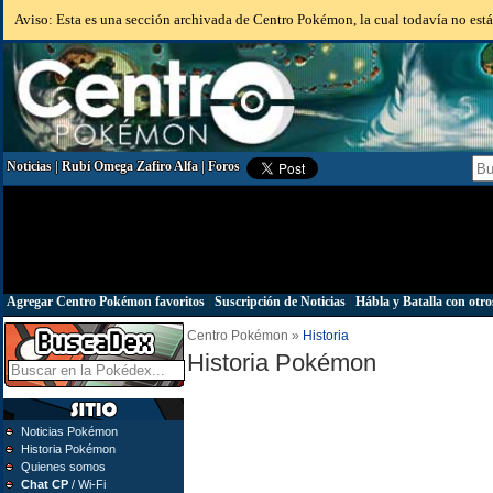
Aviso: Esta es una sección archivada de Centro Pokémon, la cual todavía no está 
Noticias
|
Rubí Omega Zafiro Alfa
|
Foros
Agregar Centro Pokémon favoritos
|
Suscripción de Noticias
|
Hábla y Batalla con otro
Centro Pokémon »
Historia
Historia Pokémon
Noticias Pokémon
Historia Pokémon
Quienes somos
Chat CP
/ Wi-Fi