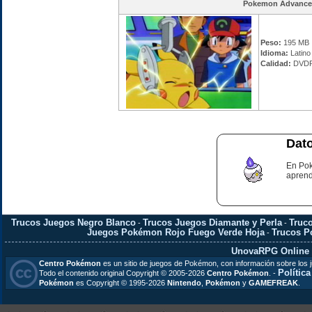
Pokemon Advance
Peso:
195 MB
Idioma:
Latino
Calidad:
DVDR
Dato
En Pok
aprend
Trucos Juegos Negro Blanco
Trucos Juegos Diamante y Perla
Truc
-
-
Juegos Pokémon Rojo Fuego Verde Hoja
Trucos 
-
UnovaRPG Online
Centro Pokémon
es un sitio de juegos de Pokémon, con información sobre los 
Polític
Todo el contenido original Copyright © 2005-2026
Centro Pokémon
. -
Pokémon
es Copyright © 1995-2026
Nintendo
,
Pokémon
y
GAMEFREAK
.