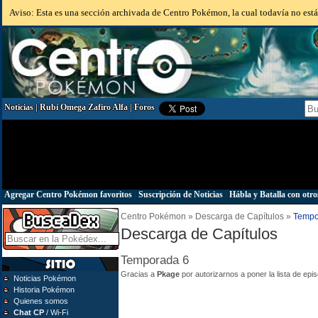
Aviso: Esta es una sección archivada de Centro Pokémon, la cual todavía no está 
Noticias
|
Rubí Omega Zafiro Alfa
|
Foros
Agregar Centro Pokémon favoritos
|
Suscripción de Noticias
|
Hábla y Batalla con otro
Centro Pokémon » Descarga de Capítulos »
Tempo
Descarga de Capítulos
Temporada 6
Gracias a
Pkage
por autorizarnos a poner la lista de epi
Noticias Pokémon
Historia Pokémon
Quienes somos
Chat CP
/ Wi-Fi