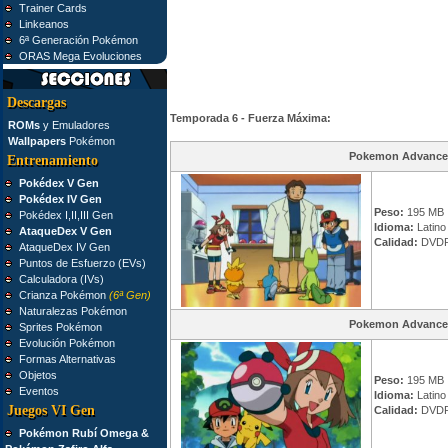
Trainer Cards
Linkeanos
6ª Generación Pokémon
ORAS Mega Evoluciones
Descargas
Temporada 6 - Fuerza Máxima:
ROMs
y Emuladores
Wallpapers
Pokémon
Pokemon Advance
Entrenamiento
Pokédex V Gen
Pokédex IV Gen
Peso:
195 MB
Pokédex I,II,III Gen
Idioma:
Latino
AtaqueDex V Gen
Calidad:
DVDR
AtaqueDex IV Gen
Puntos de Esfuerzo (EVs)
Calculadora (IVs)
Crianza Pokémon
(6ª Gen)
Naturalezas Pokémon
Pokemon Advance
Sprites Pokémon
Evolución Pokémon
Formas Alternativas
Objetos
Peso:
195 MB
Eventos
Idioma:
Latino
Juegos VI Gen
Calidad:
DVDR
Pokémon Rubí Omega &