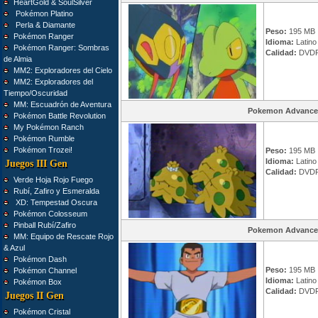
HeartGold & SoulSilver
Pokémon Platino
Perla & Diamante
Peso:
195 MB
Pokémon Ranger
Idioma:
Latino
Pokémon Ranger: Sombras
Calidad:
DVDR
de Almia
MM2: Exploradores del Cielo
MM2: Exploradores del
Tiempo/Oscuridad
MM: Escuadrón de Aventura
Pokemon Advance
Pokémon Battle Revolution
My Pokémon Ranch
Pokémon Rumble
Pokémon Trozei!
Peso:
195 MB
Idioma:
Latino
Juegos III Gen
Calidad:
DVDR
Verde Hoja Rojo Fuego
Rubí, Zafiro y Esmeralda
XD: Tempestad Oscura
Pokémon Colosseum
Pinball Rubí/Zafiro
Pokemon Advance
MM: Equipo de Rescate Rojo
& Azul
Pokémon Dash
Peso:
195 MB
Pokémon Channel
Idioma:
Latino
Pokémon Box
Calidad:
DVDR
Juegos II Gen
Pokémon Cristal