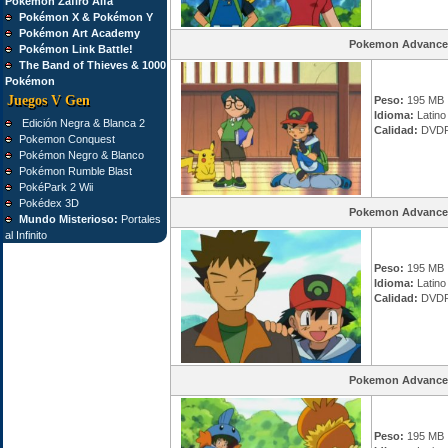
Pokémon Zafiro Alfa
Pokémon X & Pokémon Y
Pokémon Art Academy
Pokemon Advance
Pokémon Link Battle!
The Band of Thieves & 1000
Pokémon
Juegos V Gen
Peso:
195 MB
Idioma:
Latino
Edición Negra & Blanca 2
Calidad:
DVDR
Pokemon Conquest
Pokémon Negro & Blanco
Pokémon Rumble Blast
PokéPark 2 Wii
Pokédex 3D
Pokemon Advance
Mundo Misterioso:
Portales
al Infinito
Peso:
195 MB
Idioma:
Latino
Calidad:
DVDR
Pokemon Advance
Peso:
195 MB