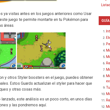
Lista
 ya vistas antes en los juegos anteriores como Usar
 este juego te permite montarte en tu Pokémon para
GUÍA
as áreas.
In
El
Pe
Mi
Mi
Re
Mi
Mi
 y otros Styler boosters en el juego, puedes obtener
ex
les. Estos Guards actualizan el styler para hacer que
Tu
aques y otras cosas más.
Mi
lanzado, este análisis es un poco corto, en unos días
Re
ones y las pondremos aquí.
Mi