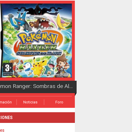
Pokémon Ranger: Sombras de Almia
rmación
Noticias
Foro
IONES
es