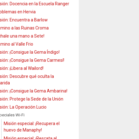
sión: Docencia en la Escuela Ranger
oblemas en Hervia
sión: Encuentra a Barlow
mino a las Ruinas Croma
chale una mano a Sete!
mino al Valle Frio
sión: ¡Consigue la Gema Índigo!
sión: ¡Consigue la Gema Carmesí!
sión: ¡Libera al Wailord!
sión: Descubre qué oculta la
arida
sión: ¡Consigue la Gema Ambarina!
sión: Protege la Sede de la Unión
sión: La Operación Lucio
peciales Wi-Fi
Misión especial: ¡Recupera el
huevo de Manaphy!
Misión especial: ¡Rescata al