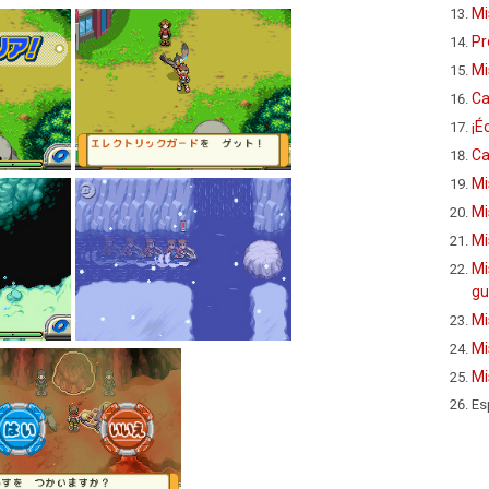
Mi
Pr
Mi
Ca
¡É
Ca
Mi
Mi
Mi
Mi
gu
Mi
Mi
Mi
Es