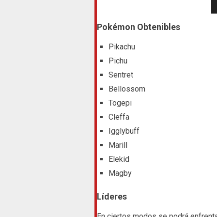
Pokémon Obtenibles
Pikachu
Pichu
Sentret
Bellossom
Togepi
Cleffa
Igglybuff
Marill
Elekid
Magby
Líderes
En ciertos modos se podrá enfrenta