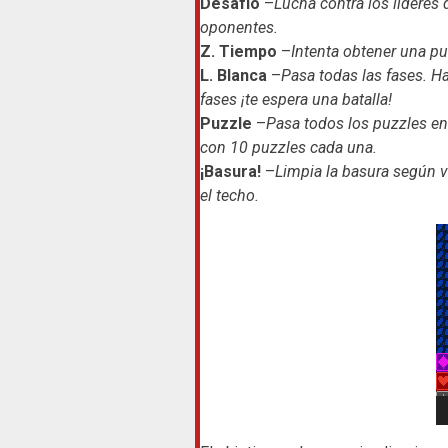
Desafío
–
Lucha contra los líderes
oponentes.
Z. Tiempo
–
Intenta obtener una pu
L. Blanca
–
Pasa todas las fases. Ha
fases ¡te espera una batalla!
Puzzle
–
Pasa todos los puzzles e
con 10 puzzles cada una.
¡Basura!
–
Limpia la basura según v
el techo.