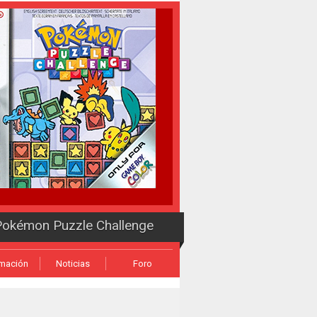
okémon Puzzle Challenge
rmación
Noticias
Foro