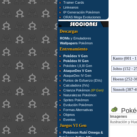
Trainer Cards
Linkeanos
6ª Generación Pokémon
ORAS Mega Evoluciones
Descargas
ROMs
y Emuladores
Wallpapers
Pokémon
Entrenamiento
Pokédex V Gen
Pokédex IV Gen
Pokédex I,II,III Gen
AtaqueDex V Gen
AtaqueDex IV Gen
Puntos de Esfuerzo (EVs)
Calculadora (IVs)
Crianza Pokémon
(6ª Gen)
Naturalezas Pokémon
Sprites Pokémon
Evolución Pokémon
Pokéd
Formas Alternativas
Objetos
Imagenes
Eventos
Ilustración y Hue
Juegos VI Gen
Pokémon Rubí Omega &