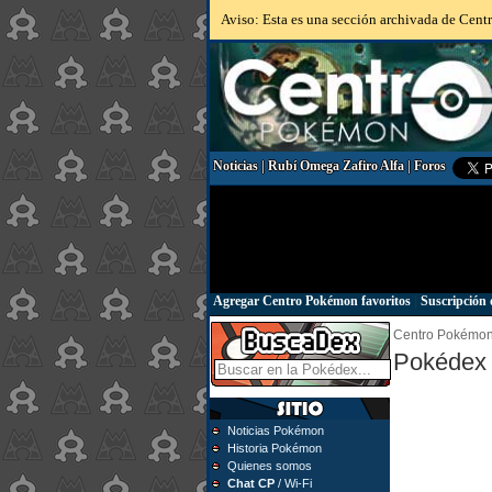
Aviso: Esta es una sección archivada de Centr
Noticias
|
Rubí Omega Zafiro Alfa
|
Foros
Agregar Centro Pokémon favoritos
|
Suscripción 
Centro Pokémo
Pokédex 
Noticias Pokémon
Historia Pokémon
Quienes somos
Chat CP
/ Wi-Fi