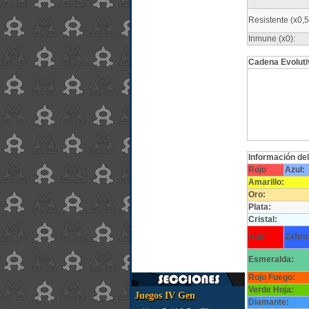
Resistente (x0,5
Inmune (x0):
Cadena Evoluti
Información de
Rojo
Azul:
Amarillo:
Oro:
Plata:
Cristal:
Rubí
Zafiro
Esmeralda:
Rojo Fuego:
Verde Hoja:
Juegos IV Gen
Diamante: