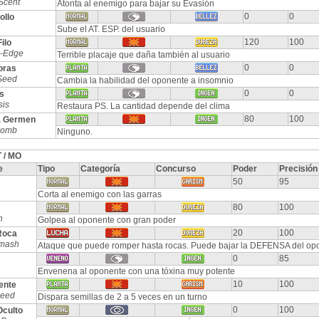
Scent
Atonta al enemigo para bajar su Evasión
0
0
ollo
Sube el AT. ESP. del usuario
120
100
ilo
-Edge
Terrible placaje que daña también al usuario
0
0
oras
Seed
Cambia la habilidad del oponente a insomnio
0
0
s
sis
Restaura PS. La cantidad depende del clima
80
100
 Germen
Bomb
Ninguno.
 / MO
e
Tipo
Categoría
Concurso
Poder
Precisión
50
95
Corta al enemigo con las garras
80
100
h
Golpea al oponente con gran poder
20
100
Roca
mash
Ataque que puede romper hasta rocas. Puede bajar la DEFENSA del op
0
85
Envenena al oponente con una tóxina muy potente
10
100
ente
Seed
Dispara semillas de 2 a 5 veces en un turno
0
100
Oculto