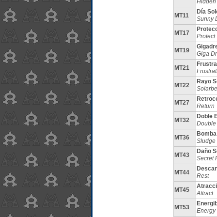
Hidden
Día So
MT11
Sunny 
Protec
MT17
Protect
Gigadr
MT19
Giga Dr
Frustra
MT21
Frustrat
Rayo S
MT22
Solarb
Retroc
MT27
Return
Doble 
MT32
Double
Bomba
MT36
Sludge
Daño S
MT43
Secret
Desca
MT44
Rest
Atracc
MT45
Attract
Energi
MT53
Energy 