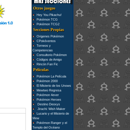
Otros juegos
Hey You Pikachu!
Pokémon TCG
Pokémon TCG2
Secciones Propias
Origenes Pokémon
CPokéventos
Torneos y
Competencias
Consultorio Pokémon
Códigos de Amigo
Rincón Fan Fic
Películas
Pokémon La Película
Pokémon 2000
El Misterio de los Unows
Mewtwo Regresa
Pokémon 4ever
Pokémon Heroes
Destino Deoxys
Jirachi: Wish Maker
Lucario y el Misterio de
Mew
Pokémon Ranger y el
Templo del Océano