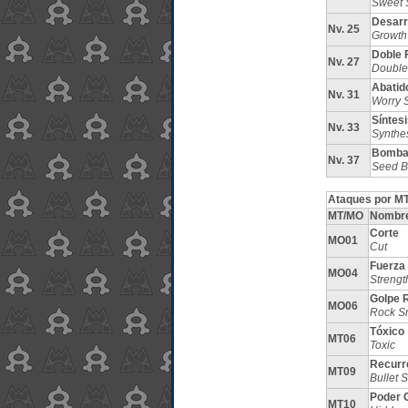
Sweet 
Desarr
Nv. 25
Growth
Doble F
Nv. 27
Double
Abatid
Nv. 31
Worry 
Síntesi
Nv. 33
Synthe
Bomba
Nv. 37
Seed 
Ataques por MT
MT/MO
Nombr
Corte
MO01
Cut
Fuerza
MO04
Strengt
Golpe 
MO06
Rock S
Tóxico
MT06
Toxic
Recurr
MT09
Bullet 
Poder 
MT10