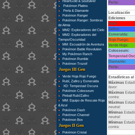
HeartGold & SoulSilver
Perla:
Pokémon Platino
Perla & Diamante
Localización
Pokémon Ranger
Ediciones
Pokémon Ranger: Sombras
Rubí:
de Almia
Zafiro:
MM2: Exploradores del Cielo
Esmeralda:
MM2: Exploradores del
Tiempo/Oscuridad
Rojo Fuego:
MM: Escuadrón de Aventura
Verde Hoja:
Pokémon Battle Revolution
Colosseum:
My Pokémon Ranch
Tempestad Osc
Pokémon Rumble
Diamante:
Pokémon Trozei!
Perla:
Juegos III Gen
Verde Hoja Rojo Fuego
Estadísticas al
Rubí, Zafiro y Esmeralda
Máximas
Estadí
XD: Tempestad Oscura
favor
:
Pokémon Colosseum
Máximas
Estadí
Pinball Rubí/Zafiro
contra
:
MM: Equipo de Rescate Rojo
Máximas
Estad
& Azul
neutral
:
Pokémon Dash
Mínimas
Estadí
Pokémon Channel
neutral
:
Pokémon Box
Mínimas
Estadí
Juegos II Gen
contra
:
Pokémon Cristal