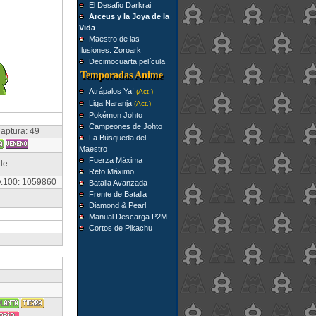
El Desafio Darkrai
Arceus y la Joya de la
Vida
Maestro de las
Ilusiones: Zoroark
Decimocuarta película
Temporadas Anime
Atrápalos Ya!
(Act.)
Liga Naranja
(Act.)
Pokémon Johto
Campeones de Johto
aptura: 49
La Búsqueda del
Maestro
Fuerza Máxima
de
Reto Máximo
v.100: 1059860
Batalla Avanzada
Frente de Batalla
Diamond & Pearl
Manual Descarga P2M
Cortos de Pikachu