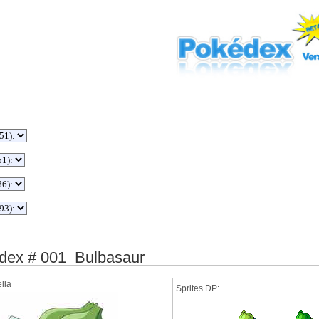
ex # 001 Bulbasaur
lla
Sprites DP: