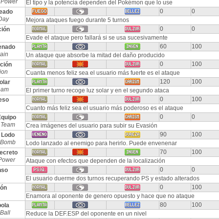
 Power
El tipo y la potencia dependen del Pokémon que lo use
0
0
leado
Day
Mejora ataques fuego durante 5 turnos
0
0
ción
Evade el ataque pero fallará si se usa sucesivamente
60
100
enado
ain
Un ataque que absorbe la mitad del daño producido
0
100
ción
ion
Cuanta menos feliz sea el usuario más fuerte es el ataque
120
100
olar
eam
El primer turno recoge luz solar y en el segundo ataca
0
100
eso
Cuanto más feliz sea el usuario más poderoso es el ataque
0
0
Equipo
 Team
Crea imágenes del usuario para subir su Evasión
90
100
 Lodo
 Bomb
Lodo lanzado al enemigo para herirlo. Puede envenenar
70
100
ecreto
 Power
Ataque con efectos que dependen de la localización
0
0
nso
El usuario duerme dos turnos recuperando PS y estado alterados
0
100
ión
Enamora al oponente de genero opuesto y hace que no ataque
80
100
bola
Ball
Reduce la DEF.ESP del oponente en un nivel