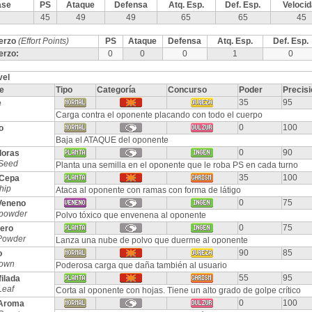
ase
PS
Ataque
Defensa
Atq. Esp.
Def. Esp.
Veloci
45
49
49
65
65
45
erzo
(Effort Points)
PS
Ataque
Defensa
Atq. Esp.
Def. Esp.
erzo:
0
0
0
1
0
vel
e
Tipo
Categoría
Concurso
Poder
Precisi
35
95
e
Carga contra el oponente placando con todo el cuerpo
0
100
o
Baja el ATAQUE del oponente
0
90
doras
Seed
Planta una semilla en el oponente que le roba PS en cada turno
35
100
 Cepa
hip
Ataca al oponente con ramas con forma de látigo
0
75
Veneno
powder
Polvo tóxico que envenena al oponente
0
75
ero
Powder
Lanza una nube de polvo que duerme al oponente
90
85
o
Down
Poderosa carga que daña también al usuario
55
95
ilada
Leaf
Corta al oponente con hojas. Tiene un alto grado de golpe crítico
0
100
 Aroma