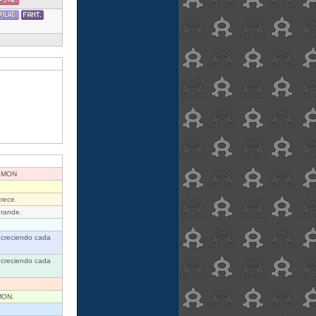
KéMON
rece.
grande.
 creciendo cada
 creciendo cada
éMON.