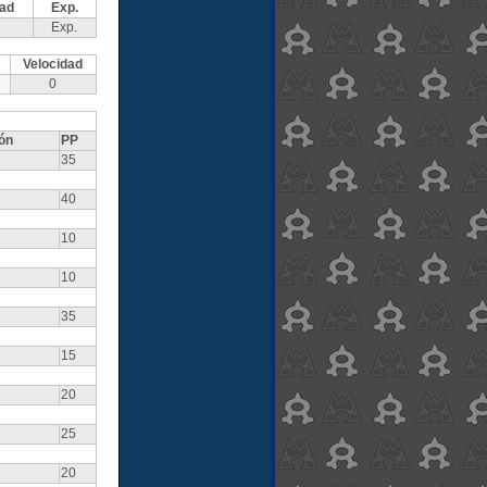
dad
Exp.
Exp.
Velocidad
0
ón
PP
35
40
10
10
35
15
20
25
20