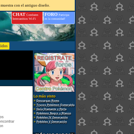
 muestra con el antiguo diseño.
CHAT
FORO
Combates
Participa
Intercambios Wi-Fi
en la comunidad!
Lo más visto
»
Descargas Roms
»
Trucos Pokémon Esmeralda
»
Guía Diamante y Perla
»
Pokémon Negro y Blanco
gos
»
Pokédex IV Generación
encontrar
»
Pokédex V Generación
on