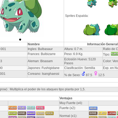
Sprites Espalda:
Nombre
Información General
 001
Ingles: Bulbasaur
Altura: 0.7 m.
Ratio de C
6
Frances: Bulbizarre
Peso: 6.9 Kg.
Tipo:
Eclosión Huevo: 5120
03
Aleman: Bisasam
Color: Ver
Pasos
00
Japones: Fushigidane
Clasificación: Semilla
Exp. en N
-001
Coreano: Isanghaessi
% de Sexo:
87.5
12.5
ow) : Multiplica el poder de los ataques tipo planta por 1,5.
Ventajas
Muy Fuerte (x4):
Fuerte (x2):
Normal (x1):