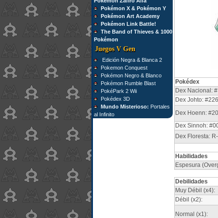
Pokémon Zafiro Alfa
Pokémon X & Pokémon Y
Pokémon Art Academy
Pokémon Link Battle!
The Band of Thieves & 1000
Pokémon
Juegos V Gen
Edición Negra & Blanca 2
Pokemon Conquest
Pokémon Negro & Blanco
Pokédex
Pokémon Rumble Blast
Dex Nacional: #
PokéPark 2 Wii
Pokédex 3D
Dex Johto: #22
Mundo Misterioso:
Portales
Dex Hoenn: #2
al Infinito
Dex Sinnoh: #0
Dex Floresta: R
Habilidades
Espesura (Overgr
Debilidades
Muy Débil (x4):
Débil (x2):
Normal (x1):