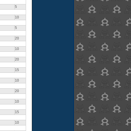
5
10
5
20
10
20
15
10
20
10
15
10