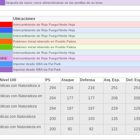
Después de nacer, crece alimentándose de las semillas de su lomo.
Ubicaciones
Intercambiando de Rojo Fuego/Verde Hoja
Intercambiando de Rojo Fuego/Verde Hoja
Intercambiando de Rojo Fuego/Verde Hoja
Pokémon Inicial obtenido en Pueblo Paleta
Pokémon Inicial obtenido en Pueblo Paleta
Intercambiando de Rojo Fuego/Verde Hoja
ura:
Intercambiando de Rojo Fuego/Verde Hoja
Importar desde GBA via Pal Park
Importar desde GBA via Pal Park
 Nivel 100
PS
Ataque
Defensa
Atq. Esp.
Def. Es
sticas con
Naturaleza a
294
216
216
251
25
sticas con
Naturaleza en
294
177
177
206
20
ísticas con
Naturaleza
294
197
197
229
22
sticas con
Naturaleza
200
103
103
135
13
sticas con
Naturaleza en
200
92
92
121
12