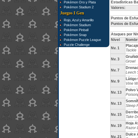
Estadísticas B
Pokémon Oro y Plata
Pokémon Stadium 2
Valores:
Juegos I Gen
Puntos de Esfu
Rojo, Azul y Amarillo
Puntos de Esfu
Pokémon Stadium
Pokémon Pinball
Ataques por Ni
Pokémon Snap
Nivel
Nombr
Pokémon Puzzle League
Puzzle Challenge
Placaj
Nv. 1
Tackle
Gruñid
Nv. 3
Growl
Drena
Nv. 7
Leech 
Látigo
Nv. 9
Vine W
Polvo 
Nv. 13
Poison
Somníf
Nv. 13
Sleep 
Derrib
Nv. 15
Take 
Hoja Af
Nv. 19
Razor 
Dulce
Nv. 21