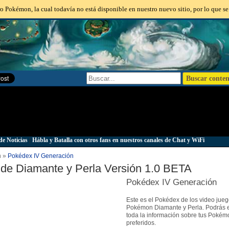
o Pokémon, la cual todavía no está disponible en nuestro nuevo sitio, por lo que se
de Noticias
|
Hábla y Batalla con otros fans en nuestros canales de Chat y WiFi
n »
Pokédex IV Generación
de Diamante y Perla Versión 1.0 BETA
Pokédex IV Generación
Este es el Pokédex de los video jue
Pokémon Diamante y Perla. Podrás 
toda la información sobre tus Pokém
preferidos.