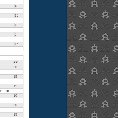
40
15
10
5
15
PP
30
15
15
onente
10
30
15