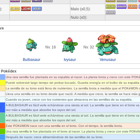
):
Malo (x0,5):
Nulo (x0):
va
Nv. 16
Nv. 32
Bulbasaur
Ivysaur
Venusaur
l Pokédex
Una rara semilla fue plantada en su espalda al nacer. La planta brota y crece con este PO
Puede sobrevivir largo tiempo sin probar bocado. Guarda energía en el bulbo de su espalda
La semilla de su lomo está llena de nutrientes. La semilla brota a medida que el POKéMON c
Lleva una semilla en su lomo desde que nació. A medida que crece, la semilla se hace más 
Cuando es joven, crece con los nutrientes que almacena en las semillas de su espalda.
A BULBASAUR es fácil verle echándose una siesta al sol. La semilla que tiene en el lomo va
:
vez más a medida que absorbe los rayos del sol.
A BULBASAUR es fácil verle echándose una siesta al sol. La semilla que tiene en el lomo va
vez más a medida que absorbe los rayos del sol.
Este POKéMON nace con una semilla en el lomo. Con el tiempo, la semilla brota.
Una rara semilla le fue plantada en el lomo al nacer. La planta brota y crece con este POK
Después de nacer, crece alimentándose de las semillas de su lomo.