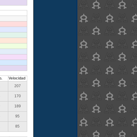
p.
Velocidad
1
207
6
170
9
189
5
95
1
85