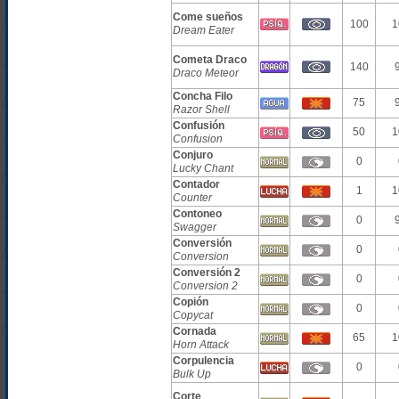
Come sueños
100
1
Dream Eater
Cometa Draco
140
Draco Meteor
Concha Filo
75
Razor Shell
Confusión
50
1
Confusion
Conjuro
0
Lucky Chant
Contador
1
1
Counter
Contoneo
0
Swagger
Conversión
0
Conversion
Conversión 2
0
Conversion 2
Copión
0
Copycat
Cornada
65
1
Horn Attack
Corpulencia
0
Bulk Up
Corte