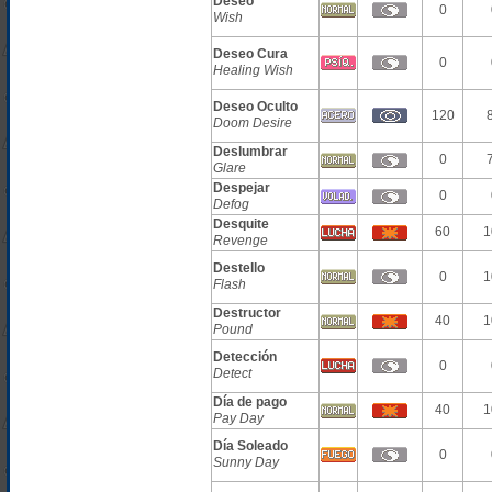
Deseo
0
Wish
Deseo Cura
0
Healing Wish
Deseo Oculto
120
Doom Desire
Deslumbrar
0
Glare
Despejar
0
Defog
Desquite
60
1
Revenge
Destello
0
1
Flash
Destructor
40
1
Pound
Detección
0
Detect
Día de pago
40
1
Pay Day
Día Soleado
0
Sunny Day