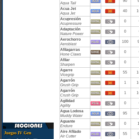
90
Aqua Tail
Acua Jet
40
1
Aqua Jet
Acupresión
0
Acupressure
Adaptación
0
Nature Power
Aerochorro
100
Aeroblast
Afilagarras
0
Hone Claws
Afilar
0
Sharpen
Agarre
55
1
Vicegrip
Agarrón
1
1
Grush Grip
Agarrón
1
1
Crush Grip
Agilidad
0
Agility
Agua Lodosa
95
Muddy Water
Aguante
0
Endure
Aire Afilado
Juegos IV Gen
55
Air Cutter