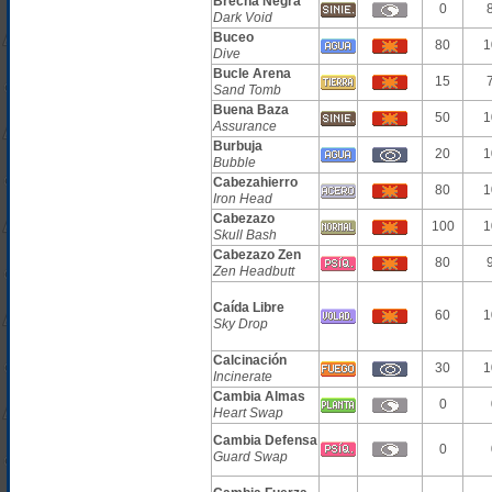
Brecha Negra
0
Dark Void
Buceo
80
1
Dive
Bucle Arena
15
Sand Tomb
Buena Baza
50
1
Assurance
Burbuja
20
1
Bubble
Cabezahierro
80
1
Iron Head
Cabezazo
100
1
Skull Bash
Cabezazo Zen
80
Zen Headbutt
Caída Libre
60
1
Sky Drop
Calcinación
30
1
Incinerate
Cambia Almas
0
Heart Swap
Cambia Defensa
0
Guard Swap