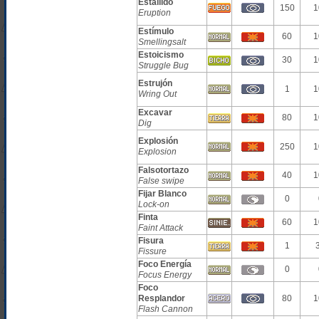
Estallido
150
1
Eruption
Estímulo
60
1
Smellingsalt
Estoicismo
30
1
Struggle Bug
Estrujón
1
1
Wring Out
Excavar
80
1
Dig
Explosión
250
1
Explosion
Falsotortazo
40
1
False swipe
Fijar Blanco
0
Lock-on
Finta
60
1
Faint Attack
Fisura
1
Fissure
Foco Energía
0
Focus Energy
Foco
Resplandor
80
1
Flash Cannon