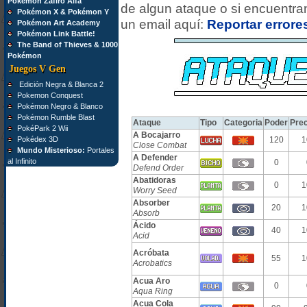
Pokémon Zafiro Alfa
de algun ataque o si encuentran
Pokémon X & Pokémon Y
un email aquí:
Reportar errore
Pokémon Art Academy
Pokémon Link Battle!
The Band of Thieves & 1000
Pokémon
Juegos V Gen
Edición Negra & Blanca 2
Pokemon Conquest
Pokémon Negro & Blanco
Pokémon Rumble Blast
Ataque
Tipo
Categoria
Poder
Prec
PokéPark 2 Wii
A Bocajarro
Pokédex 3D
120
1
Close Combat
Mundo Misterioso:
Portales
A Defender
al Infinito
0
Defend Order
Abatidoras
0
1
Worry Seed
Absorber
20
1
Absorb
Ácido
40
1
Acid
Acróbata
55
1
Acrobatics
Acua Aro
0
Aqua Ring
Acua Cola