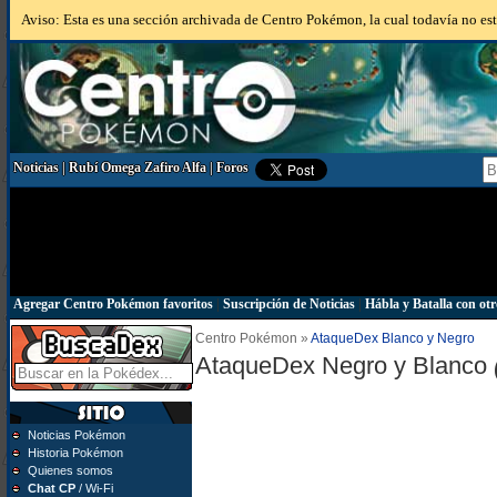
Aviso: Esta es una sección archivada de Centro Pokémon, la cual todavía no está
Noticias
|
Rubí Omega Zafiro Alfa
|
Foros
Agregar Centro Pokémon favoritos
|
Suscripción de Noticias
|
Hábla y Batalla con otr
Centro Pokémon »
AtaqueDex Blanco y Negro
AtaqueDex Negro y Blanco
Noticias Pokémon
Historia Pokémon
Quienes somos
Chat CP
/ Wi-Fi