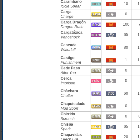
Carámbano
10
1
Icicle Spear
Carga
0
Charge
Carga Dragón
100
Dragon Rush
Cargatóxica
65
1
Venoshock
Cascada
80
1
Waterfall
Castigo
1
1
Punishment
Cede Paso
0
After You
Cerca
0
Imprison
Cháchara
60
1
Chatter
Chapotealodo
0
Mud Sport
Chirrido
0
Screech
Chispa
65
1
Spark
Chupavidas
20
1
Leech Life