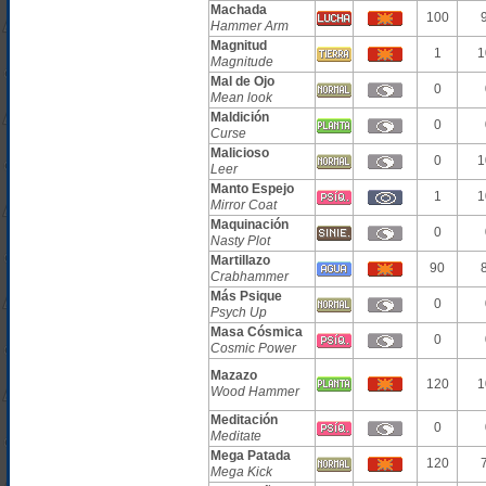
Machada
100
Hammer Arm
Magnitud
1
1
Magnitude
Mal de Ojo
0
Mean look
Maldición
0
Curse
Malicioso
0
1
Leer
Manto Espejo
1
1
Mirror Coat
Maquinación
0
Nasty Plot
Martillazo
90
Crabhammer
Más Psique
0
Psych Up
Masa Cósmica
0
Cosmic Power
Mazazo
120
1
Wood Hammer
Meditación
0
Meditate
Mega Patada
120
Mega Kick