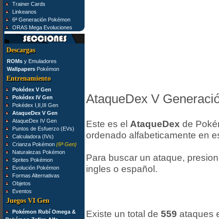
Trainer Cards
Linkeanos
6ª Generación Pokémon
ORAS Mega Evoluciones
Descargas
ROMs
y Emuladores
Wallpapers
Pokémon
Entrenamiento
Pokédex V Gen
AtaqueDex V Generaci
Pokédex IV Gen
Pokédex I,II,III Gen
AtaqueDex V Gen
AtaqueDex IV Gen
Este es el
AtaqueDex
de Poké
Puntos de Esfuerzo (EVs)
ordenado alfabeticamente en e
Calculadora (IVs)
Crianza Pokémon
(6ª Gen)
Naturalezas Pokémon
Para buscar un ataque, presio
Sprites Pokémon
ingles o español.
Evolución Pokémon
Formas Alternativas
Objetos
Eventos
Juegos VI Gen
Pokémon Rubí Omega &
Existe un total de
559
ataques e