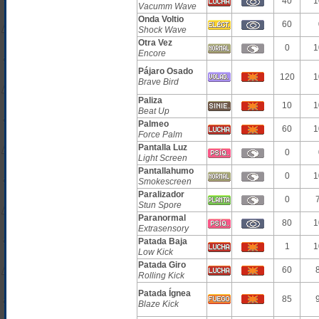
40
1
Vacumm Wave
Onda Voltio
60
Shock Wave
Otra Vez
0
1
Encore
Pájaro Osado
120
1
Brave Bird
Paliza
10
1
Beat Up
Palmeo
60
1
Force Palm
Pantalla Luz
0
Light Screen
Pantallahumo
0
1
Smokescreen
Paralizador
0
Stun Spore
Paranormal
80
1
Extrasensory
Patada Baja
1
1
Low Kick
Patada Giro
60
Rolling Kick
Patada Ígnea
85
Blaze Kick