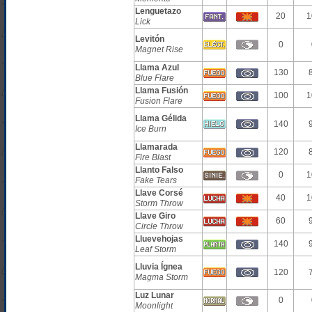
Lenguetazo
20
1
Lick
Levitón
0
Magnet Rise
Llama Azul
130
Blue Flare
Llama Fusión
100
1
Fusion Flare
Llama Gélida
140
Ice Burn
Llamarada
120
Fire Blast
Llanto Falso
0
1
Fake Tears
Llave Corsé
40
1
Storm Throw
Llave Giro
60
Circle Throw
Lluevehojas
140
Leaf Storm
Lluvia Ígnea
120
Magma Storm
Luz Lunar
0
Moonlight