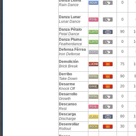
Danza Lluvia
0
Rain Dance
Danza Lunar
0
Lunar Dance
Danza Pétalo
90
1
Petal Dance
Danza Pluma
0
1
Featherdance
Defensa Férrea
0
Iron Defense
Demolición
75
1
Brick Break
Derribo
90
Take Down
Desarme
20
1
Knock Off
Desarrollo
0
Growth
Descanso
0
Rest
Descarga
80
1
Discharge
Desenrollar
30
Rollout