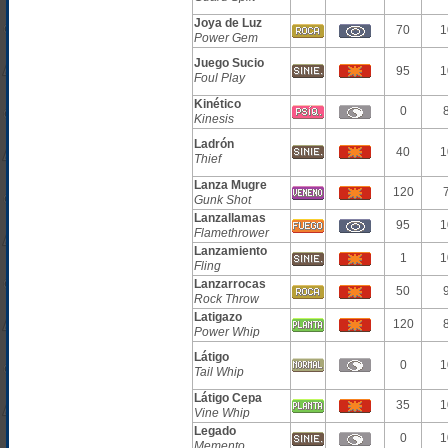
Joya de Luz
70
1
Power Gem
Juego Sucio
95
1
Foul Play
Kinético
0
Kinesis
Ladrón
40
1
Thief
Lanza Mugre
120
Gunk Shot
Lanzallamas
95
1
Flamethrower
Lanzamiento
1
1
Fling
Lanzarrocas
50
Rock Throw
Latigazo
120
Power Whip
Látigo
0
1
Tail Whip
Látigo Cepa
35
1
Vine Whip
Legado
0
1
Memento