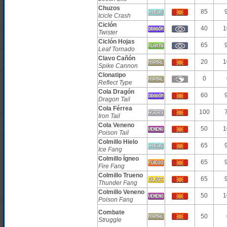
Chuzos
85
Icicle Crash
Ciclón
40
1
Twister
Ciclón Hojas
65
Leaf Tornado
Clavo Cañón
20
1
Spike Cannon
Clonatipo
0
Reflect Type
Cola Dragón
60
Dragon Tail
Cola Férrea
100
Iron Tail
Cola Veneno
50
1
Poison Tail
Colmillo Hielo
65
Ice Fang
Colmillo Ígneo
65
Fire Fang
Colmillo Trueno
65
Thunder Fang
Colmillo Veneno
50
1
Poison Fang
Combate
50
Struggle