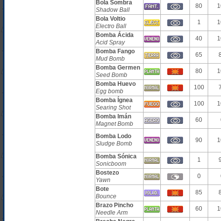
Bola Sombra
80
1
Shadow Ball
Bola Voltio
1
1
Electro Ball
Bomba Ácida
40
1
Acid Spray
Bomba Fango
65
Mud Bomb
Bomba Germen
80
1
Seed Bomb
Bomba Huevo
100
Egg bomb
Bomba Ígnea
100
1
Searing Shot
Bomba Imán
60
Magnet Bomb
Bomba Lodo
90
1
Sludge Bomb
Bomba Sónica
1
Sonicboom
Bostezo
0
Yawn
Bote
85
Bounce
Brazo Pincho
60
1
Needle Arm