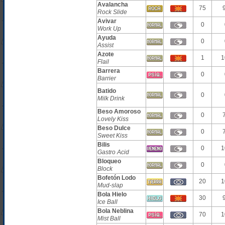
Avalancha
75
Rock Slide
Avivar
0
Work Up
Ayuda
0
Assist
Azote
1
1
Flail
Barrera
0
Barrier
Batido
0
Milk Drink
Beso Amoroso
0
Lovely Kiss
Beso Dulce
0
Sweet Kiss
Bilis
0
1
Gastro Acid
Bloqueo
0
Block
Bofetón Lodo
20
1
Mud-slap
Bola Hielo
30
Ice Ball
Bola Neblina
70
1
Mist Ball