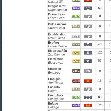
Natural Gift
Dragoaliento
60
1
Dragonbreath
Drenadoras
0
Leech Seed
Dulce Aroma
0
1
Sweet Scent
Eco Metálico
0
Metal Sound
Eco Voz
40
1
Echoed Voice
Electrocañón
120
Zap Cannon
Electrotela
55
Electroweb
Embargo
0
1
Embargo
Empujón
15
1
Arm Thrust
Encanto
0
1
Charm
Energibola
80
1
Energy Ball
Enfado
120
1
Outrage