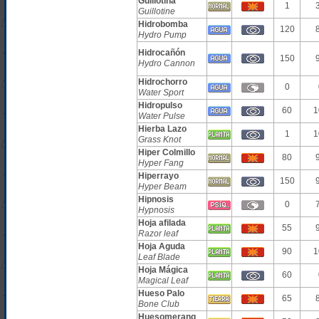
Guillotina
1
Guillotine
Hidrobomba
120
Hydro Pump
Hidrocañón
150
Hydro Cannon
Hidrochorro
0
Water Sport
Hidropulso
60
1
Water Pulse
Hierba Lazo
1
1
Grass Knot
Hiper Colmillo
80
Hyper Fang
Hiperrayo
150
Hyper Beam
Hipnosis
0
Hypnosis
Hoja afilada
55
Razor leaf
Hoja Aguda
90
1
Leaf Blade
Hoja Mágica
60
Magical Leaf
Hueso Palo
65
Bone Club
Huesomerang