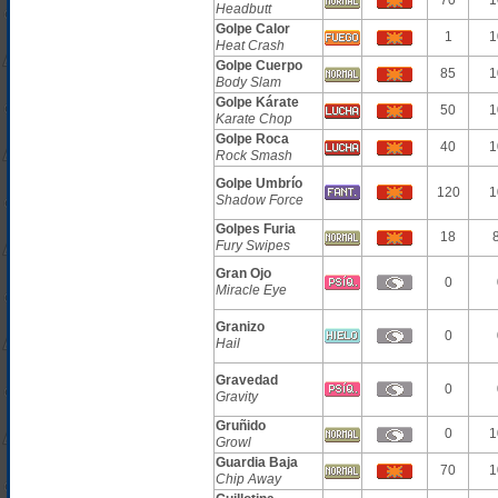
70
1
Headbutt
Golpe Calor
1
1
Heat Crash
Golpe Cuerpo
85
1
Body Slam
Golpe Kárate
50
1
Karate Chop
Golpe Roca
40
1
Rock Smash
Golpe Umbrío
120
1
Shadow Force
Golpes Furia
18
Fury Swipes
Gran Ojo
0
Miracle Eye
Granizo
0
Hail
Gravedad
0
Gravity
Gruñido
0
1
Growl
Guardia Baja
70
1
Chip Away