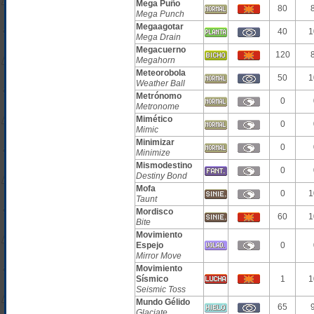
Mega Puño
80
Mega Punch
Megaagotar
40
1
Mega Drain
Megacuerno
120
Megahorn
Meteorobola
50
1
Weather Ball
Metrónomo
0
Metronome
Mimético
0
Mimic
Minimizar
0
Minimize
Mismodestino
0
Destiny Bond
Mofa
0
1
Taunt
Mordisco
60
1
Bite
Movimiento
Espejo
0
Mirror Move
Movimiento
Sísmico
1
1
Seismic Toss
Mundo Gélido
65
Glaciate