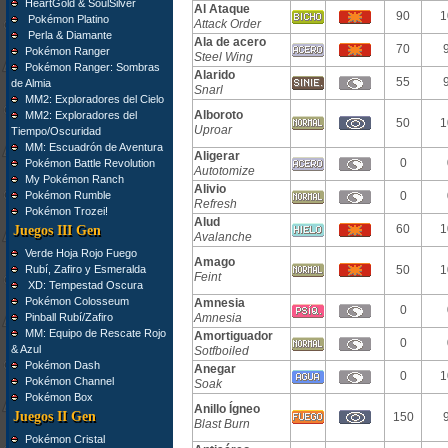
HeartGold & SoulSilver
Al Ataque
90
1
Pokémon Platino
Attack Order
Perla & Diamante
Ala de acero
70
Pokémon Ranger
Steel Wing
Pokémon Ranger: Sombras
Alarido
55
de Almia
Snarl
MM2: Exploradores del Cielo
Alboroto
MM2: Exploradores del
50
1
Uproar
Tiempo/Oscuridad
MM: Escuadrón de Aventura
Aligerar
0
Pokémon Battle Revolution
Autotomize
My Pokémon Ranch
Alivio
Pokémon Rumble
0
Refresh
Pokémon Trozei!
Alud
60
1
Juegos III Gen
Avalanche
Verde Hoja Rojo Fuego
Amago
Rubí, Zafiro y Esmeralda
50
1
Feint
XD: Tempestad Oscura
Pokémon Colosseum
Amnesia
0
Pinball Rubí/Zafiro
Amnesia
MM: Equipo de Rescate Rojo
Amortiguador
0
& Azul
Sotfboiled
Pokémon Dash
Anegar
0
1
Pokémon Channel
Soak
Pokémon Box
Anillo Ígneo
Juegos II Gen
150
Blast Burn
Pokémon Cristal