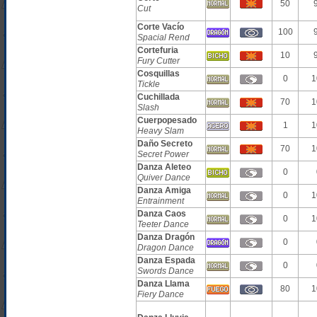
50
Cut
Corte Vacío
100
Spacial Rend
Cortefuria
10
Fury Cutter
Cosquillas
0
1
Tickle
Cuchillada
70
1
Slash
Cuerpopesado
1
1
Heavy Slam
Daño Secreto
70
1
Secret Power
Danza Aleteo
0
Quiver Dance
Danza Amiga
0
1
Entrainment
Danza Caos
0
1
Teeter Dance
Danza Dragón
0
Dragon Dance
Danza Espada
0
Swords Dance
Danza Llama
80
1
Fiery Dance