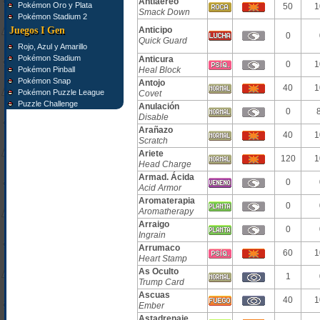
Antiaéreo
Pokémon Oro y Plata
50
1
Smack Down
Pokémon Stadium 2
Juegos I Gen
Anticipo
0
Quick Guard
Rojo, Azul y Amarillo
Pokémon Stadium
Anticura
0
1
Pokémon Pinball
Heal Block
Pokémon Snap
Antojo
40
1
Pokémon Puzzle League
Covet
Puzzle Challenge
Anulación
0
Disable
Arañazo
40
1
Scratch
Ariete
120
1
Head Charge
Armad. Ácida
0
Acid Armor
Aromaterapia
0
Aromatherapy
Arraigo
0
Ingrain
Arrumaco
60
1
Heart Stamp
As Oculto
1
Trump Card
Ascuas
40
1
Ember
Astadrenaje