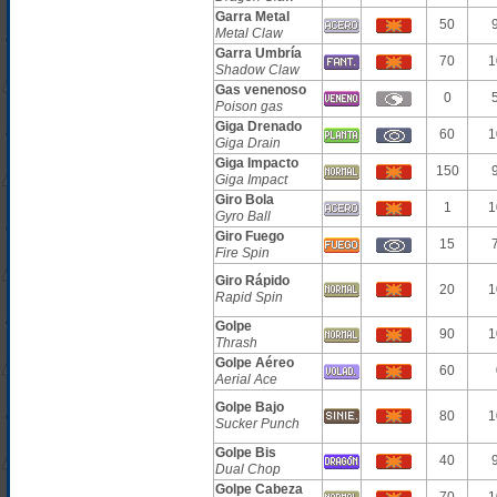
Garra Metal
50
Metal Claw
Garra Umbría
70
1
Shadow Claw
Gas venenoso
0
Poison gas
Giga Drenado
60
1
Giga Drain
Giga Impacto
150
Giga Impact
Giro Bola
1
1
Gyro Ball
Giro Fuego
15
Fire Spin
Giro Rápido
20
1
Rapid Spin
Golpe
90
1
Thrash
Golpe Aéreo
60
Aerial Ace
Golpe Bajo
80
1
Sucker Punch
Golpe Bis
40
Dual Chop
Golpe Cabeza