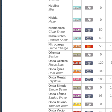
Neblina
0
Mist
Niebla
0
Haze
Nieblaclara
50
Clear Smog
Nieve Polvo
40
1
Powder Snow
Nitrocarga
50
1
Flame Charge
Ofrenda
0
Bestow
Onda Certera
120
Focus Blast
Onda Ígnea
100
Heat Wave
Onda Mental
100
1
Psystrike
Onda Simple
0
1
Simple Beam
Onda Tóxica
95
1
Sludge Wave
Onda Trueno
0
1
Thunder Wave
Onda Vacío