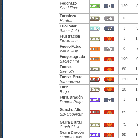
Fogonazo
120
Seed Flare
Fortaleza
0
Harden
Frío Polar
1
Sheer Cold
Frustración
1
1
Frustration
Fuego Fatuo
0
Will-o-wisp
Fuegosagrado
100
Sacred Fire
Fuerza
80
1
Strength
Fuerza Bruta
120
1
Superpower
Furia
20
1
Rage
Furia Dragón
1
1
Dragon Rage
Gancho Alto
85
Sky Uppercut
Garra Brutal
75
Crush Claw
Garra Dragón
80
1
Dragon Claw