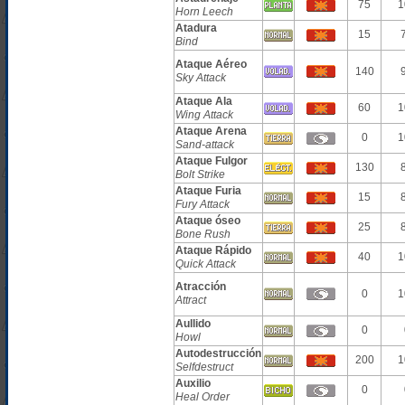
75
1
Horn Leech
Atadura
15
Bind
Ataque Aéreo
140
Sky Attack
Ataque Ala
60
1
Wing Attack
Ataque Arena
0
1
Sand-attack
Ataque Fulgor
130
Bolt Strike
Ataque Furia
15
Fury Attack
Ataque óseo
25
Bone Rush
Ataque Rápido
40
1
Quick Attack
Atracción
0
1
Attract
Aullido
0
Howl
Autodestrucción
200
1
Selfdestruct
Auxilio
0
Heal Order