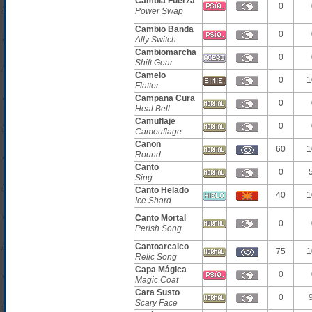
Cambia Fuerza
0
Power Swap
Cambio Banda
0
Ally Switch
Cambiomarcha
0
Shift Gear
Camelo
0
1
Flatter
Campana Cura
0
Heal Bell
Camuflaje
0
Camouflage
Canon
60
1
Round
Canto
0
Sing
Canto Helado
40
1
Ice Shard
Canto Mortal
0
Perish Song
Cantoarcaico
75
1
Relic Song
Capa Mágica
0
Magic Coat
Cara Susto
0
Scary Face