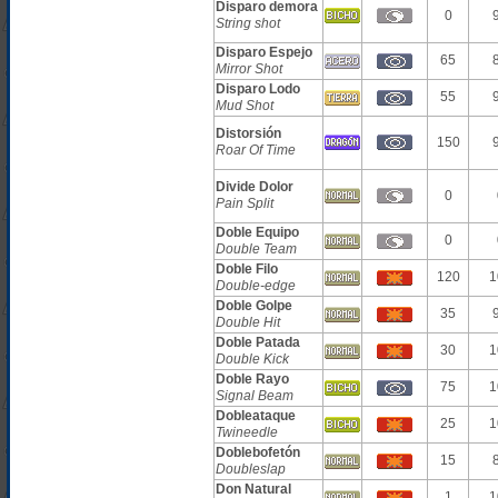
Disparo demora
0
String shot
Disparo Espejo
65
Mirror Shot
Disparo Lodo
55
Mud Shot
Distorsión
150
Roar Of Time
Divide Dolor
0
Pain Split
Doble Equipo
0
Double Team
Doble Filo
120
1
Double-edge
Doble Golpe
35
Double Hit
Doble Patada
30
1
Double Kick
Doble Rayo
75
1
Signal Beam
Dobleataque
25
1
Twineedle
Doblebofetón
15
Doubleslap
Don Natural
1
1