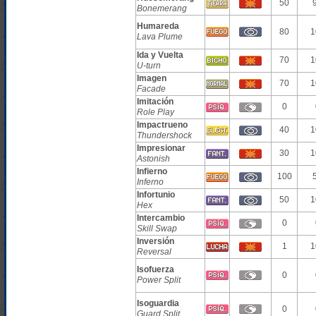
50
Bonemerang
Humareda
80
1
Lava Plume
Ida y Vuelta
70
1
U-turn
Imagen
70
1
Facade
Imitación
0
Role Play
Impactrueno
40
1
Thundershock
Impresionar
30
1
Astonish
Infierno
100
Inferno
Infortunio
50
1
Hex
Intercambio
0
Skill Swap
Inversión
1
1
Reversal
Isofuerza
0
Power Split
Isoguardia
0
Guard Split