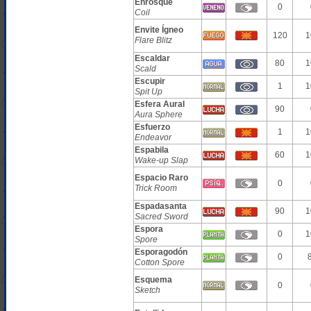
Enrosque
0
Coil
Envite Ígneo
120
1
Flare Blitz
Escaldar
80
1
Scald
Escupir
1
1
Spit Up
Esfera Aural
90
Aura Sphere
Esfuerzo
1
1
Endeavor
Espabila
60
1
Wake-up Slap
Espacio Raro
0
Trick Room
Espadasanta
90
1
Sacred Sword
Espora
0
1
Spore
Esporagodón
0
Cotton Spore
Esquema
0
Sketch