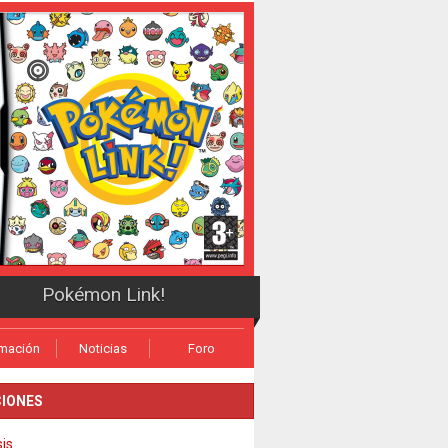
Pokémon Link!
rmación
Noticias
Foro
IONES
sis