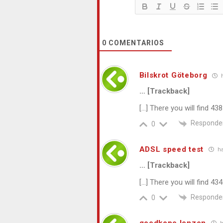
0
COMENTARIOS
Bilskrot Göteborg
h
… [Trackback]
[…] There you will find 
Responde
0
ADSL speed test
ha
… [Trackback]
[…] There you will find 
Responde
0
goedkope lenzen