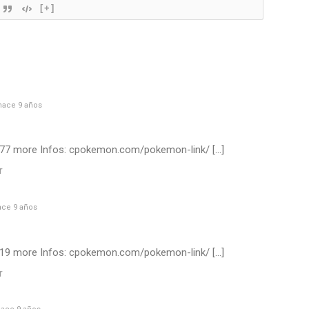
[+]
ace 9 años
43877 more Infos: cpokemon.com/pokemon-link/ […]
r
ce 9 años
43419 more Infos: cpokemon.com/pokemon-link/ […]
r