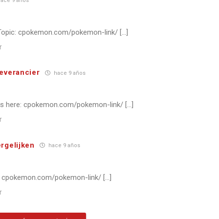
ace 9 años
 Topic: cpokemon.com/pokemon-link/ […]
r
everancier
hace 9 años
ns here: cpokemon.com/pokemon-link/ […]
r
rgelijken
hace 9 años
e: cpokemon.com/pokemon-link/ […]
r