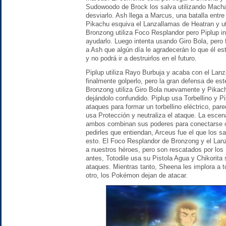
Sudowoodo de Brock los salva utilizando Machad
desviarlo. Ash llega a Marcus, una batalla ent
Pikachu esquiva el Lanzallamas de Heatran y uti
Bronzong utiliza Foco Resplandor pero Piplup i
ayudarlo. Luego intenta usando Giro Bola, pero 
a Ash que algún día le agradecerán lo que él es
y no podrá ir a destruirlos en el futuro.
Piplup utiliza Rayo Burbuja y acaba con el Lan
finalmente golperlo, pero la gran defensa de est
Bronzong utiliza Giro Bola nuevamente y Pikach
dejándolo confundido. Piplup usa Torbellino y
ataques para formar un torbellino eléctrico, par
usa Protección y neutraliza el ataque. La esc
ambos combinan sus poderes para conectarse c
pedirles que entiendan, Arceus fue el que los s
esto. El Foco Resplandor de Bronzong y el Lan
a nuestros héroes, pero son rescatados por l
antes, Totodile usa su Pistola Agua y Chikorita
ataques. Mientras tanto, Sheena les implora a 
otro, los Pokémon dejan de atacar.