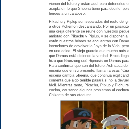
vienen del futuro y están aquí para detenerlos 
acepta oír lo que Sheena tiene para decirle, per
héroes a un calabozo.
Pikachu y Piplup son separados del resto del gr
a otros Pokémon descansando. Por un pasadizo 
una oreja diferente se reune con nuestros peq
amistad con Pikachu y Piplup, y se disponen a 
están nuestros héroes se encuentran con Damos,
intenciones de devolver la Joya de la Vida, pero
en una celda. El viejo guardia que mucho más a
que Damos está diciendo la verdad. Brock llega
hizo que Bronzong usó Hipnosis en Damos para o
Para confirmar que son del futuro, Ash saca de
enseña que en su presente, llaman a esas "Cri
escena cambia Sheena, que continua explicándo
comenta que algo terrible pasará si no la devue
fácil. Mientras tanto, Pikachu, Piplup y Pichu re
cocina, causando algunos problemas al cocinero
Chikorita de sus ataduras.