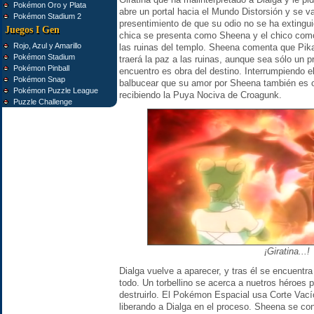
Pokémon Oro y Plata
abre un portal hacia el Mundo Distorsión y se v
Pokémon Stadium 2
presentimiento de que su odio no se ha extingui
Juegos I Gen
chica se presenta como Sheena y el chico com
Rojo, Azul y Amarillo
las ruinas del templo. Sheena comenta que Pik
Pokémon Stadium
traerá la paz a las ruinas, aunque sea sólo un p
Pokémon Pinball
encuentro es obra del destino. Interrumpiendo 
Pokémon Snap
balbucear que su amor por Sheena también es o
Pokémon Puzzle League
recibiendo la Puya Nociva de Croagunk.
Puzzle Challenge
¡Giratina...!
Dialga vuelve a aparecer, y tras él se encuentr
todo. Un torbellino se acerca a nuetros héroes p
destruirlo. El Pokémon Espacial usa Corte Vací
liberando a Dialga en el proceso. Sheena se 