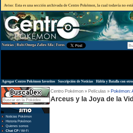
Aviso: Esta es una sección archivada de Centro Pokémon, la cual todavía no está 
Noticias
|
Rubí Omega Zafiro Alfa
|
Foros
Agregar Centro Pokémon favoritos
|
Suscripción de Noticias
|
Hábla y Batalla con otro
Centro Pokémon » Películas »
Pokémon: A
Arceus y la Joya de la Vi
Noticias Pokémon
Historia Pokémon
Quienes somos
Chat CP
/ Wi-Fi