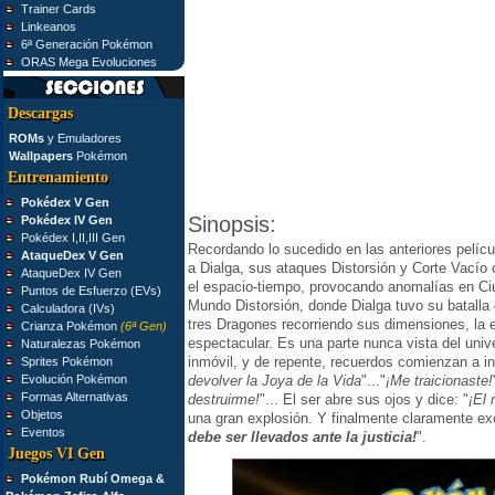
Trainer Cards
Linkeanos
6ª Generación Pokémon
ORAS Mega Evoluciones
Descargas
ROMs
y Emuladores
Wallpapers
Pokémon
Entrenamiento
Pokédex V Gen
Sinopsis:
Pokédex IV Gen
Pokédex I,II,III Gen
Recordando lo sucedido en las anteriores pelíc
AtaqueDex V Gen
a Dialga, sus ataques Distorsión y Corte Vacío
AtaqueDex IV Gen
el espacio-tiempo, provocando anomalías en C
Puntos de Esfuerzo (EVs)
Mundo Distorsión, donde Dialga tuvo su batalla 
Calculadora (IVs)
tres Dragones recorriendo sus dimensiones, la
Crianza Pokémon
(6ª Gen)
espectacular. Es una parte nunca vista del univ
Naturalezas Pokémon
inmóvil, y de repente, recuerdos comienzan a in
Sprites Pokémon
Evolución Pokémon
devolver la Joya de la Vida
"..."
¡Me traicionaste!
Formas Alternativas
destruirme!
"... El ser abre sus ojos y dice: "
¡El
Objetos
una gran explosión. Y finalmente claramente ex
Eventos
debe ser llevados ante la justicia!
".
Juegos VI Gen
Pokémon Rubí Omega &