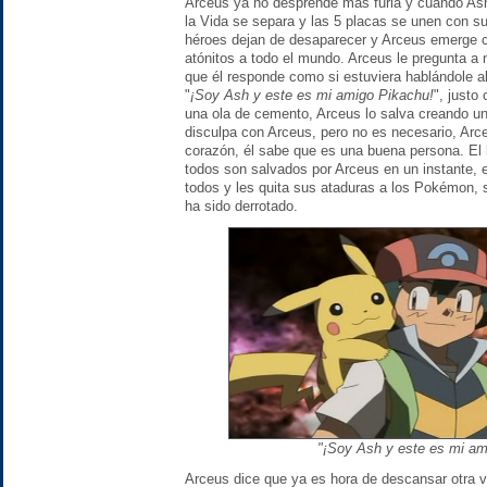
Arceus ya no desprende más furia y cuando Ash
la Vida se separa y las 5 placas se unen con 
héroes dejan de desaparecer y Arceus emerge 
atónitos a todo el mundo. Arceus le pregunta a 
que él responde como si estuviera hablándole al
"
¡Soy Ash y este es mi amigo Pikachu!
", justo
una ola de cemento, Arceus lo salva creando un
disculpa con Arceus, pero no es necesario, Arce
corazón, él sabe que es una buena persona. El 
todos son salvados por Arceus en un instante, e
todos y les quita sus ataduras a los Pokémon,
ha sido derrotado.
"¡Soy Ash y este es mi am
Arceus dice que ya es hora de descansar otra v