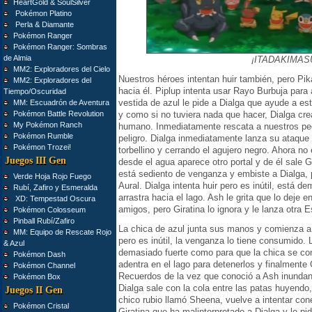
HeartGold & SoulSilver
Pokémon Platino
Perla & Diamante
Pokémon Ranger
Pokémon Ranger: Sombras
de Almia
¡ITADAKIMAS
MM2: Exploradores del Cielo
Nuestros héroes intentan huir también, pero Pik
MM2: Exploradores del
hacia él. Piplup intenta usar Rayo Burbuja para a
Tiempo/Oscuridad
vestida de azul le pide a Dialga que ayude a e
MM: Escuadrón de Aventura
Pokémon Battle Revolution
y como si no tuviera nada que hacer, Dialga cre
My Pokémon Ranch
humano. Inmediatamente rescata a nuestros peq
Pokémon Rumble
peligro. Dialga inmediatamente lanza su ataque 
Pokémon Trozei!
torbellino y cerrando el agujero negro. Ahora no 
Juegos III Gen
desde el agua aparece otro portal y de él sale
está sediento de venganza y embiste a Dialga, 
Verde Hoja Rojo Fuego
Aural. Dialga intenta huir pero es inútil, está d
Rubí, Zafiro y Esmeralda
arrastra hacia el lago. Ash le grita que lo deje 
XD: Tempestad Oscura
amigos, pero Giratina lo ignora y le lanza otra E
Pokémon Colosseum
Pinball Rubí/Zafiro
La chica de azul junta sus manos y comienza a 
MM: Equipo de Rescate Rojo
pero es inútil, la venganza lo tiene consumido. 
& Azul
demasiado fuerte como para que la chica se con
Pokémon Dash
adentra en el lago para detenerlos y finalmente G
Pokémon Channel
Recuerdos de la vez que conoció a Ash inundan
Pokémon Box
Dialga sale con la cola entre las patas huyendo, 
Juegos II Gen
chico rubio llamó Sheena, vuelve a intentar cone
Pokémon Cristal
Giratina que ha malinterpretado a Dialga y le p