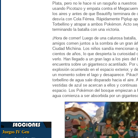
Plata, pero no le hace ni un rasguño a nuestros
usando Picotazo y empata contra el Megacuerno
los aires y antes de que Beautifly terminara de
desvía con Cola Férrea. Rápidamente Piplup apro
Torbellino y atrapar a ambos Pokémon. Acto se
terminando la batalla con una victoria.
¡Hora de comer! Luego de una calurosa batalla,
amigos comen juntos a la sombra de un gran árb
Ciudad Michiina. Los niños sandía mencionan q
cientos de años, lo que despierta la curiosidad 
verlo. Han llegado a un gran lago a los pies del
encuentra sobre un gigantesco acantilado. Por 
explosión ocurriendo en el espacio exterior, y d
un momento sobre el lago y desaparece. Pikach
torbellino de agua sale disparado hacia el aire
vestidas de azul se acercan a ellos y continua
espacio. Los Pokémon del bosque empiezan a hu
agua comienza a ser absorbida por un gigantesc
Juegos IV Gen