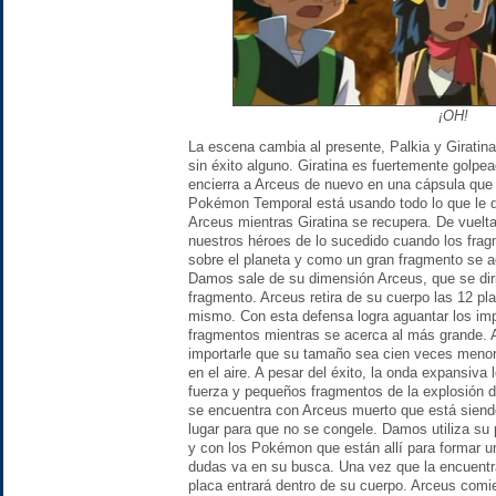
¡OH
!
La escena cambia al presente, Palkia y Giratin
sin éxito alguno. Giratina es fuertemente golpe
encierra a Arceus de nuevo en una cápsula que d
Pokémon Temporal está usando todo lo que le q
Arceus mientras Giratina se recupera. De vuelt
nuestros héroes de lo sucedido cuando los frag
sobre el planeta y como un gran fragmento se 
Damos sale de su dimensión Arceus, que se diri
fragmento. Arceus retira de su cuerpo las 12 pl
mismo. Con esta defensa logra aguantar los im
fragmentos mientras se acerca al más grande. A
importarle que su tamaño sea cien veces menor,
en el aire. A pesar del éxito, la onda expansiva 
fuerza y pequeños fragmentos de la explosión d
se encuentra con Arceus muerto que está siend
lugar para que no se congele. Damos utiliza su
y con los Pokémon que están allí para formar 
dudas va en su busca. Una vez que la encuentra
placa entrará dentro de su cuerpo. Arceus comie