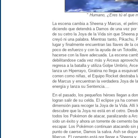
"
Humano, ¿Eres tú el que 
La escena cambia a Sheena y Marcus, el pelirro
diciendo que detendrá a Damos de una vez por 
de su cetro la Joya de la Vida sin que Sheena p
creyó ni una palabra. Mientras tanto, Pikachu, P
lugar y finalmente encuentran las llaves de la 
poco de esfuerzo y con la ayuda de un Totodile
hacerse con la llave adecuada. La escena cambi
debilitandose cada vez más y Arceus aprovecha p
regresa a la batalla y utiliza Golpe Umbrío, Ar
lanza un Hiperrayo, Giratina no llega a esquivarl
corren como niñas, el Equipo Rocket destraba la
de Marcus y encuentran la verdadera Joya de l
energía y lanza su Sentencia....
En el pasado, los pequeños héroes llegan a don
logran salir de su celda. El eclipse ya ha come
dimensión para recoger la Joya de la Vida. Allí
descubre que la Joya no está en el cetro. Desde
todos los Pokémon de atacar, paralizando a Arce
sido un éxito y ahora un torrente de cemento b
escapar. Los Pokémon continuan atacando sin 
punto de caerse, Damos la salva. Ash se dispon
Marcus. El cemento está por llegar a Sheena y