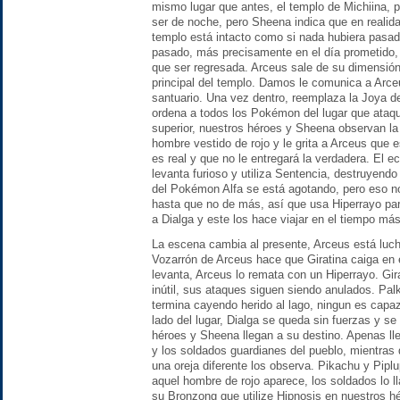
mismo lugar que antes, el templo de Michiina, 
ser de noche, pero Sheena indica que en realid
templo está intacto como si nada hubiera pasado
pasado, más precisamente en el día prometido, 
que ser regresada. Arceus sale de su dimensión 
principal del templo. Damos le comunica a Arceu
santuario. Una vez dentro, reemplaza la Joya de 
ordena a todos los Pokémon del lugar que ataq
superior, nuestros héroes y Sheena observan l
hombre vestido de rojo y le grita a Arceus que 
es real y que no le entregará la verdadera. El e
levanta furioso y utiliza Sentencia, destruyendo 
del Pokémon Alfa se está agotando, pero eso no
hasta que no de más, así que usa Hiperrayo para
a Dialga y este los hace viajar en el tiempo má
La escena cambia al presente, Arceus está luch
Vozarrón de Arceus hace que Giratina caiga en 
levanta, Arceus lo remata con un Hiperrayo. Gir
inútil, sus ataques siguen siendo anulados. Palk
termina cayendo herido al lago, ningun es capaz
lado del lugar, Dialga se queda sin fuerzas y s
héroes y Sheena llegan a su destino. Apenas ll
y los soldados guardianes del pueblo, mientras 
una oreja diferente los observa. Pikachu y Piplu
aquel hombre de rojo aparece, los soldados lo 
su Bronzong que utilize Hipnosis en nuestros h