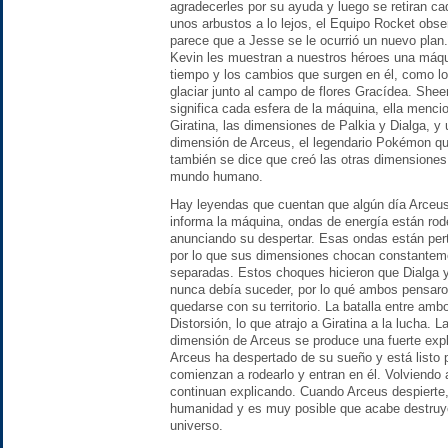
agradecerles por su ayuda y luego se retiran c
unos arbustos a lo lejos, el Equipo Rocket obser
parece que a Jesse se le ocurrió un nuevo plan
Kevin les muestran a nuestros héroes una máqu
tiempo y los cambios que surgen en él, como l
glaciar junto al campo de flores Gracídea. Shee
significa cada esfera de la máquina, ella menci
Giratina, las dimensiones de Palkia y Dialga, y
dimensión de Arceus, el legendario Pokémon qu
también se dice que creó las otras dimensiones
mundo humano.
Hay leyendas que cuentan que algún día Arceus
informa la máquina, ondas de energía están ro
anunciando su despertar. Esas ondas están pert
por lo que sus dimensiones chocan constantem
separadas. Estos choques hicieron que Dialga y
nunca debía suceder, por lo qué ambos pensaron
quedarse con su territorio. La batalla entre am
Distorsión, lo que atrajo a Giratina a la lucha. 
dimensión de Arceus se produce una fuerte exp
Arceus ha despertado de su sueño y está listo p
comienzan a rodearlo y entran en él. Volviend
continuan explicando. Cuando Arceus despierte, s
humanidad y es muy posible que acabe destruye
universo.