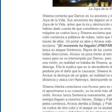
La Joya de la V
Sheena comenta que Damos es su ancestro y le
Joya de la Vida. Sus ancestros les dejaron un 
Joya de la Vida, antes que la ira y destrucción 
habían dado cuenta de que cometieron un error,
máquina se vuelve loca y Sheena exclama que 
cielo comienza a poblarse de nubes, tanto que l
través de ellas. Un portal se abre y Arceus sale
exclama:
"¡El momento ha llegado! ¡PREPÁ
lanza su ataque Sentencia. Rayos de luz comie
todas direcciones. Arceus se posa frente al tem
nuevo pero se ve interrumpido por Damos, pero 
una visión, en realidad se trataba de Sheena, q
detenga. Ella le explica que es la decendiente 
perdone por el daño que le causaron. Sheena le 
Arceus la destruye de un golpe, en realidad no
distancia y ataca con Hiperrayo, destruyendo s
Sheena intenta conectarse con Arceus pero es 
ni aproximarse a su corazón, su ira está más al
sintió. Arceus lanza Sentencia nuevamente, per
energía lleguen a nuestros héroes, Dialga y Pal
pelea comienza, Arceus derriba a Dialga, y Palk
se vuelve de otro color y el ataque se ve anula