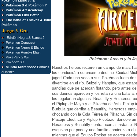
Pokémon Zafiro Alfa
Pokémon X & Pokémon Y
Pokémon Art Academy
Pokémon Link Battle!
The Band of Thieves & 1000
Pokémon
Juegos V Gen
Edición Negra & Blanca 2
Pokemon Conquest
Pokémon Negro & Blanco
Pokémon Rumble Blast
PokéPark 2 Wii
Pokémon: Arceus y la Jo
Pokédex 3D
Mundo Misterioso:
Portales
Nuestros héroes recorren un campo de maíz hasta
al Infinito
los conducirá a su próximo destino: Ciudad Mich
jugar! Cada uno saca a sus Pokémon fuera de 
divertirse en el río. Buizel y Happiny, que esta
sandías que se acercan flotando, pero antes de 
sus dueños aparecen y los retan a una batalla, 
les regalarían algunas. Beautifly y Heracross po
el Piplup de Maya y el Pikachu de Ash. Piplup
Burbuja que derriba a Beautifly, Heracross emp
chocando con la Cola Férrea de Pikachu. Sin d
Placaje Eléctrico y Piplup Picotazo, dándole un
Heracross y Beautifly contratacan al instante
esquivan por poco y una familia comienza a obse
mientras que el Equipo Rocket se acerca desde e