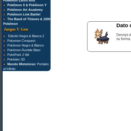
Pokémon Zafiro Alfa
Pokémon X & Pokémon Y
Pokémon Art Academy
Pokémon Link Battle!
The Band of Thieves & 1000
Pokémon
Dato 
Juegos V Gen
Deoxys e
Edición Negra & Blanca 2
su forma
Pokemon Conquest
Pokémon Negro & Blanco
Pokémon Rumble Blast
PokéPark 2 Wii
Pokédex 3D
Mundo Misterioso:
Portales
al Infinito