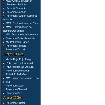
HeartGold & SoulSilver
Pokémon Platino
Perla & Diamante
Pokémon Ranger
Pokémon Ranger: Sombras
de Almia
MM2: Exploradores del Cielo
MM2: Exploradores del
Tiempo/Oscuridad
MM: Escuadrón de Aventura
Pokémon Battle Revolution
My Pokémon Ranch
Pokémon Rumble
Pokémon Trozei!
Juegos III Gen
Verde Hoja Rojo Fuego
Rubí, Zafiro y Esmeralda
XD: Tempestad Oscura
Pokémon Colosseum
Pinball Rubí/Zafiro
MM: Equipo de Rescate Rojo
& Azul
Pokémon Dash
Pokémon Channel
Pokémon Box
Juegos II Gen
Pokémon Cristal