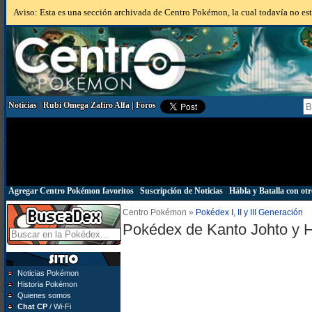
Aviso: Esta es una sección archivada de Centro Pokémon, la cual todavía no está
Noticias
|
Rubí Omega Zafiro Alfa
|
Foros
Agregar Centro Pokémon favoritos
|
Suscripción de Noticias
|
Hábla y Batalla con otr
Centro Pokémon »
Pokédex I, II y III Generación
Pokédex de Kanto Johto y 
Noticias Pokémon
Historia Pokémon
Quienes somos
Chat CP
/ Wi-Fi