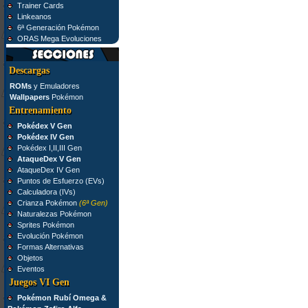
Trainer Cards
Linkeanos
6ª Generación Pokémon
ORAS Mega Evoluciones
Descargas
ROMs
y Emuladores
Wallpapers
Pokémon
Entrenamiento
Pokédex V Gen
Pokédex IV Gen
Pokédex I,II,III Gen
AtaqueDex V Gen
AtaqueDex IV Gen
Puntos de Esfuerzo (EVs)
Calculadora (IVs)
Crianza Pokémon
(6ª Gen)
Naturalezas Pokémon
Sprites Pokémon
Evolución Pokémon
Formas Alternativas
Objetos
Eventos
Juegos VI Gen
Pokémon Rubí Omega &