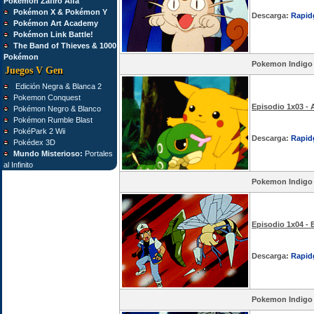
Pokémon Zafiro Alfa
Pokémon X & Pokémon Y
Descarga:
Rapid
Pokémon Art Academy
Pokémon Link Battle!
The Band of Thieves & 1000
Pokémon
Pokemon Indigo
Juegos V Gen
Edición Negra & Blanca 2
Pokemon Conquest
Episodio 1x03 -
Pokémon Negro & Blanco
Pokémon Rumble Blast
PokéPark 2 Wii
Descarga:
Rapid
Pokédex 3D
Mundo Misterioso:
Portales
al Infinito
Pokemon Indigo
Episodio 1x04 - 
Descarga:
Rapid
Pokemon Indigo