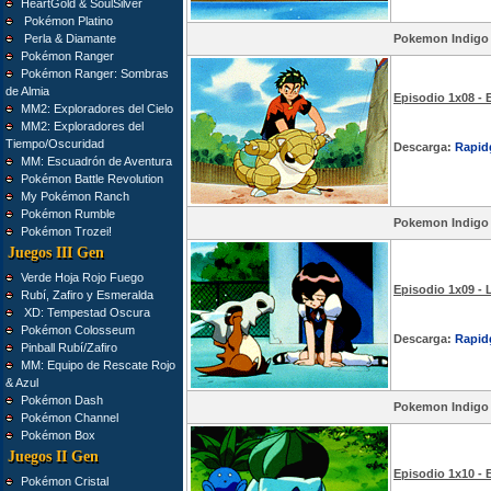
HeartGold & SoulSilver
Pokémon Platino
Perla & Diamante
Pokemon Indigo
Pokémon Ranger
Pokémon Ranger: Sombras
de Almia
Episodio 1x08 - 
MM2: Exploradores del Cielo
MM2: Exploradores del
Tiempo/Oscuridad
Descarga:
Rapid
MM: Escuadrón de Aventura
Pokémon Battle Revolution
My Pokémon Ranch
Pokémon Rumble
Pokemon Indigo
Pokémon Trozei!
Juegos III Gen
Verde Hoja Rojo Fuego
Episodio 1x09 - 
Rubí, Zafiro y Esmeralda
XD: Tempestad Oscura
Pokémon Colosseum
Descarga:
Rapid
Pinball Rubí/Zafiro
MM: Equipo de Rescate Rojo
& Azul
Pokémon Dash
Pokemon Indigo
Pokémon Channel
Pokémon Box
Juegos II Gen
Episodio 1x10 - 
Pokémon Cristal