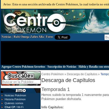
Aviso: Esta es una sección archivada de Centro Pokémon, la cual todavía no está 
Noticias
|
Rubí Omega Zafiro Alfa
|
Foros
Agregar Centro Pokémon favoritos
|
Suscripción de Noticias
|
Hábla y Batalla con otro
Centro Pokémon » Descarga de Capítulos »
Tempo
Descarga de Capítulos
Temporada 1
Hemos subido la temporada 1 nuevamente para 
Noticias Pokémon
Pokémon puedan disfrutarla.
Historia Pokémon
Quienes somos
Info Capitulos:
Chat CP
/ Wi-Fi