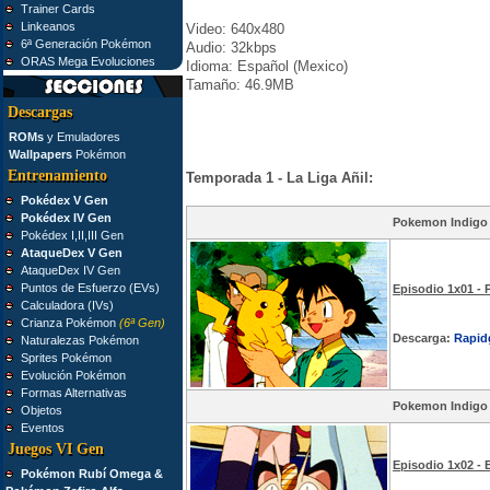
Trainer Cards
Linkeanos
Video: 640x480
6ª Generación Pokémon
Audio: 32kbps
ORAS Mega Evoluciones
Idioma: Español (Mexico)
Tamaño: 46.9MB
Descargas
ROMs
y Emuladores
Wallpapers
Pokémon
Entrenamiento
Temporada 1 - La Liga Añil:
Pokédex V Gen
Pokédex IV Gen
Pokemon Indigo
Pokédex I,II,III Gen
AtaqueDex V Gen
AtaqueDex IV Gen
Puntos de Esfuerzo (EVs)
Episodio 1x01 - 
Calculadora (IVs)
Crianza Pokémon
(6ª Gen)
Descarga:
Rapid
Naturalezas Pokémon
Sprites Pokémon
Evolución Pokémon
Formas Alternativas
Pokemon Indigo
Objetos
Eventos
Juegos VI Gen
Episodio 1x02 -
Pokémon Rubí Omega &