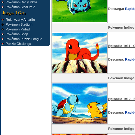
Pokémon Oro y Plata
Pokémon Stadium 2
Descarga:
Rapid
Juegos I Gen
Rojo, Azul y Amarillo
Pokémon Stadium
Pokemon Indigo
Pokémon Pinball
Pokémon Snap
Pokémon Puzzle League
Puzzle Challenge
Episodio 1x11 -
Descarga:
Rapid
Pokemon Indigo
Episodio 1x12 - 
Descarga:
Rapid
Pokemon Indigo