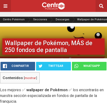
Centro Pokémon
Secciones
Descargas
Wallpaper de Pokémon,
Wallpaper de Pokémon, MÁS de
250 fondos de pantalla
COMPARTIR
TWITTEAR
WHATSAPP
Contenidos
[
mostrar
]
Los mejores ✅
wallpaper de Pokémon
✅ los encontrarás en
nuestra sección especializada en fondos de pantalla de la
franquicia.