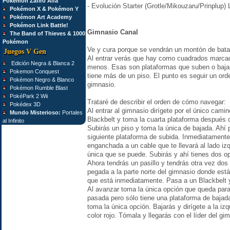
Pokémon Zafiro Alfa
- Evolución Starter (Grotle/Mikouzaru/Prinplup) 
Pokémon X & Pokémon Y
Pokémon Art Academy
Pokémon Link Battle!
Gimnasio Canal
The Band of Thieves & 1000
Pokémon
Ve y cura porque se vendrán un montón de batal
Juegos V Gen
Al entrar verás que hay como cuadrados marca
Edición Negra & Blanca 2
menos. Esas son plataformas que suben o bajan
Pokemon Conquest
tiene más de un piso. El punto es seguir un orden
Pokémon Negro & Blanco
gimnasio.
Pokémon Rumble Blast
PokéPark 2 Wii
Trataré de describir el orden de cómo navegar:
Pokédex 3D
Al entrar al gimnasio dirígete por el único camin
Mundo Misterioso:
Portales
Blackbelt y toma la cuarta plataforma después 
al Infinito
Subirás un piso y toma la única de bajada. Ahí p
siguiente plataforma de subida. Inmediatamente
enganchada a un cable que te llevará al lado izq
única que se puede. Subirás y ahí tienes dos op
Ahora tendrás un pasillo y tendrás otra vez do
pegada a la parte norte del gimnasio donde está
que está inmediatamente. Pasa a un Blackbelt y
Al avanzar toma la única opción que queda para
pasada pero sólo tiene una plataforma de bajada
toma la única opción. Bajarás y dirígete a la iz
color rojo. Tómala y llegarás con el líder del gi