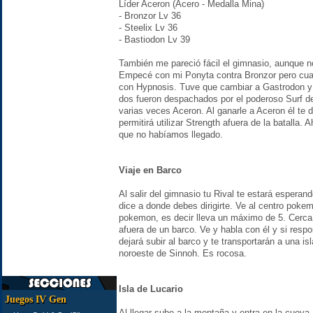
Líder Aceron (Acero - Medalla Mina)
- Bronzor Lv 36
- Steelix Lv 36
- Bastiodon Lv 39
También me pareció fácil el gimnasio, aunque 
Empecé con mi Ponyta contra Bronzor pero cuan
con Hypnosis. Tuve que cambiar a Gastrodon y y
dos fueron despachados por el poderoso Surf de
varias veces Aceron. Al ganarle a Aceron él te 
permitirá utilizar Strength afuera de la batalla
que no habíamos llegado.
Viaje en Barco
Al salir del gimnasio tu Rival te estará esperan
dice a donde debes dirigirte. Ve al centro poke
pokemon, es decir lleva un máximo de 5. Cerca
afuera de un barco. Ve y habla con él y si resp
dejará subir al barco y te transportarán a una is
noroeste de Sinnoh. Es rocosa.
Isla de Lucario
Juegos IV Gen
Al llegar sube a la montaña y entra en la cueva