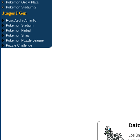
Pokémon Oro y Plata
Pokémon Stadium 2
Juegos I Gen
Rojo, Azul y Amarillo
Pokémon Stadium
Pokémon Pinball
Pokémon Snap
Pokémon Puzzle League
Puzzle Challenge
Dato
Los ún
o sing