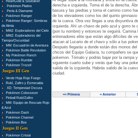
HeartGold & SoulSilver
derecha e izquierda. Toma el de la derecha. Ábr
Pokémon Platino
basura y las piedras y toma el camino como hac
Perla & Diamante
de los elevadores como los del quinto gimnasio 
Pokémon Ranger
de la cueva. Otra vez llegas a una disyuntiva de
Pokémon Ranger: Sombras
de Almia
izquierda. Ahí un chavo de pelo azul y gorro te
MM2: Exploradores del Cielo
(pon tu nombre) y entonces te seguirá. Camina 
MM2: Exploradores del
entrenadores elite que están algo difíciles de v
Tiempo/Oscuridad
atacan al Lucario de el chavo y sólo a tus pok
MM: Escuadrón de Aventura
Después llegarás a donde están dos monos del 
Pokémon Battle Revolution
chicos del Equipo Galaxia, tu compañero se que
My Pokémon Ranch
pokemon. Tómalo y podrás bajar por la rampa y 
Pokémon Rumble
siguiente cuarto sube y verás que hay una pokeb
Pokémon Trozei!
salida de la izquierda. Habrás salido de la cuev
Juegos III Gen
ciudad.
Verde Hoja Rojo Fuego
Rubí, Zafiro y Esmeralda
XD: Tempestad Oscura
Pokémon Colosseum
<< Primera
< Anterior
Pinball Rubí/Zafiro
MM: Equipo de Rescate Rojo
& Azul
Pokémon Dash
Pokémon Channel
Pokémon Box
Juegos II Gen
Pokémon Cristal