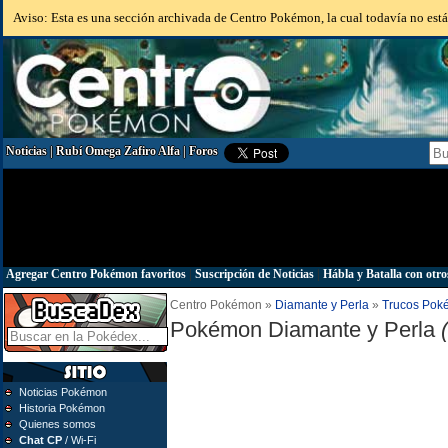
Aviso: Esta es una sección archivada de Centro Pokémon, la cual todavía no está 
Noticias
|
Rubí Omega Zafiro Alfa
|
Foros
Agregar Centro Pokémon favoritos
|
Suscripción de Noticias
|
Hábla y Batalla con otro
Centro Pokémon »
Diamante y Perla
»
Trucos Pok
Pokémon Diamante y Perla
Noticias Pokémon
Historia Pokémon
Quienes somos
Chat CP
/ Wi-Fi