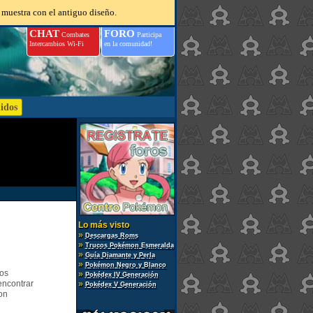
 muestra con el antiguo diseño.
CHAT
FORO
Combates
Participa
Intercambios Wi-Fi
en la comunidad!
Lo más visto
»
Descargas Roms
»
Trucos Pokémon Esmeralda
»
Guía Diamante y Perla
»
Pokémon Negro y Blanco
gos
»
Pokédex IV Generación
encontrar
»
Pokédex V Generación
on