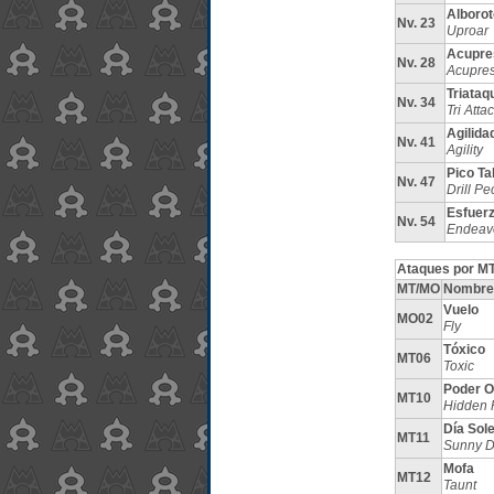
Alborot
Nv. 23
Uproar
Acupre
Nv. 28
Acupre
Triataq
Nv. 34
Tri Atta
Agilida
Nv. 41
Agility
Pico Ta
Nv. 47
Drill Pe
Esfuer
Nv. 54
Endeav
Ataques por MT
MT/MO
Nombre
Vuelo
MO02
Fly
Tóxico
MT06
Toxic
Poder O
MT10
Hidden 
Día Sol
MT11
Sunny 
Mofa
MT12
Taunt