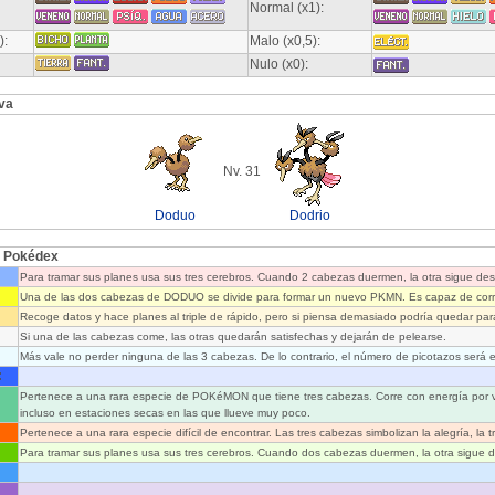
Normal (x1):
):
Malo (x0,5):
Nulo (x0):
va
Nv. 31
Doduo
Dodrio
l Pokédex
Para tramar sus planes usa sus tres cerebros. Cuando 2 cabezas duermen, la otra sigue des
Una de las dos cabezas de DODUO se divide para formar un nuevo PKMN. Es capaz de cor
Recoge datos y hace planes al triple de rápido, pero si piensa demasiado podría quedar par
Si una de las cabezas come, las otras quedarán satisfechas y dejarán de pelearse.
Más vale no perder ninguna de las 3 cabezas. De lo contrario, el número de picotazos será 
:
Pertenece a una rara especie de POKéMON que tiene tres cabezas. Corre con energía por 
incluso en estaciones secas en las que llueve muy poco.
Pertenece a una rara especie difícil de encontrar. Las tres cabezas simbolizan la alegría, la tri
Para tramar sus planes usa sus tres cerebros. Cuando dos cabezas duermen, la otra sigue d