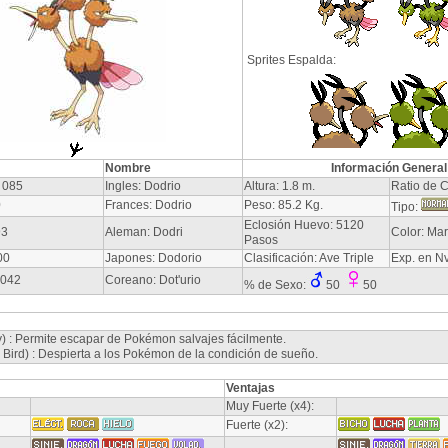
Sprites Espalda:
Nombre
Información General
 085
Ingles: Dodrio
Altura: 1.8 m.
Ratio de C
0
Frances: Dodrio
Peso: 85.2 Kg.
Tipo:
Eclosión Huevo: 5120
93
Aleman: Dodri
Color: Ma
Pasos
00
Japones: Dodorio
Clasificación: Ave Triple
Exp. en N
-042
Coreano: Dot'urio
% de Sexo:
50
50
 : Permite escapar de Pokémon salvajes fácilmente.
 Bird) : Despierta a los Pokémon de la condición de sueño.
Ventajas
Muy Fuerte (x4):
Fuerte (x2):