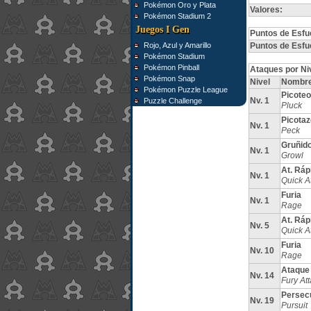
Pokémon Oro y Plata
Valores:
Pokémon Stadium 2
Juegos I Gen
Puntos de Esfu
Rojo, Azul y Amarillo
Puntos de Esfu
Pokémon Stadium
Pokémon Pinball
Ataques por Ni
Pokémon Snap
Nivel
Nombr
Pokémon Puzzle League
Picoteo
Nv. 1
Puzzle Challenge
Pluck
Picotaz
Nv. 1
Peck
Gruñid
Nv. 1
Growl
At. Ráp
Nv. 1
Quick A
Furia
Nv. 1
Rage
At. Ráp
Nv. 5
Quick A
Furia
Nv. 10
Rage
Ataque 
Nv. 14
Fury At
Persec
Nv. 19
Pursuit