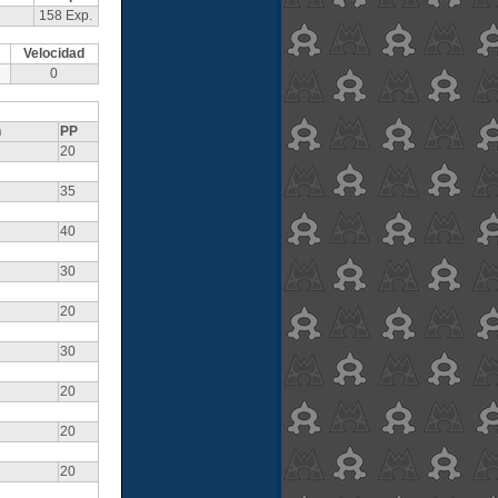
158 Exp.
Velocidad
0
n
PP
20
35
40
30
20
30
20
20
20