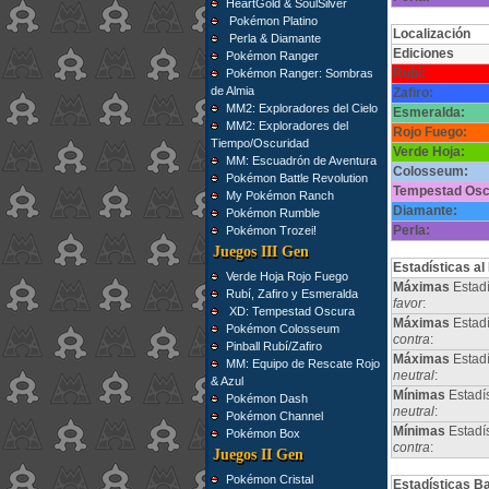
HeartGold & SoulSilver
Pokémon Platino
Localización
Perla & Diamante
Ediciones
Pokémon Ranger
Rubí:
Pokémon Ranger: Sombras
de Almia
Zafiro:
MM2: Exploradores del Cielo
Esmeralda:
MM2: Exploradores del
Rojo Fuego:
Tiempo/Oscuridad
Verde Hoja:
MM: Escuadrón de Aventura
Colosseum:
Pokémon Battle Revolution
Tempestad Osc
My Pokémon Ranch
Diamante:
Pokémon Rumble
Perla:
Pokémon Trozei!
Juegos III Gen
Estadísticas al
Verde Hoja Rojo Fuego
Máximas
Estadí
Rubí, Zafiro y Esmeralda
favor
:
XD: Tempestad Oscura
Máximas
Estadí
Pokémon Colosseum
contra
:
Pinball Rubí/Zafiro
Máximas
Estad
MM: Equipo de Rescate Rojo
neutral
:
& Azul
Mínimas
Estadí
Pokémon Dash
neutral
:
Pokémon Channel
Mínimas
Estadí
Pokémon Box
contra
:
Juegos II Gen
Pokémon Cristal
Estadísticas B