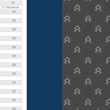
5
a, 2º: Descansa
10
20
20
15
20
15
20
20
10
15
10
25