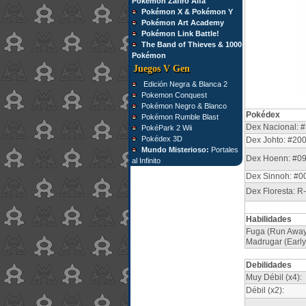
Pokémon Zafiro Alfa
Pokémon X & Pokémon Y
Pokémon Art Academy
Pokémon Link Battle!
The Band of Thieves & 1000
Pokémon
Juegos V Gen
Edición Negra & Blanca 2
Pokemon Conquest
Pokémon Negro & Blanco
Pokédex
Pokémon Rumble Blast
Dex Nacional: #
PokéPark 2 Wii
Pokédex 3D
Dex Johto: #20
Mundo Misterioso:
Portales
Dex Hoenn: #0
al Infinito
Dex Sinnoh: #0
Dex Floresta: R
Habilidades
Fuga (Run Away)
Madrugar (Early
Debilidades
Muy Débil (x4):
Débil (x2):