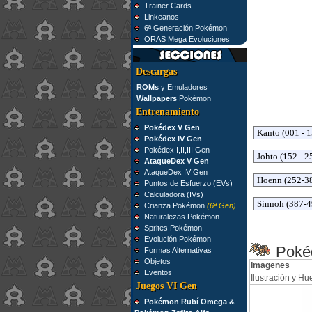
Trainer Cards
Linkeanos
6ª Generación Pokémon
ORAS Mega Evoluciones
Descargas
ROMs
y Emuladores
Wallpapers
Pokémon
Entrenamiento
Pokédex V Gen
Pokédex IV Gen
Pokédex I,II,III Gen
AtaqueDex V Gen
AtaqueDex IV Gen
Puntos de Esfuerzo (EVs)
Calculadora (IVs)
Crianza Pokémon
(6ª Gen)
Naturalezas Pokémon
Sprites Pokémon
Evolución Pokémon
Pokéd
Formas Alternativas
Objetos
Imagenes
Eventos
Ilustración y Hue
Juegos VI Gen
Pokémon Rubí Omega &