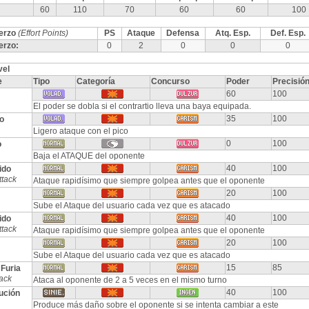
60
110
70
60
60
100
erzo
(Effort Points)
PS
Ataque
Defensa
Atq. Esp.
Def. Esp.
erzo:
0
2
0
0
0
vel
e
Tipo
Categoría
Concurso
Poder
Precisió
60
100
El poder se dobla si el contrartio lleva una baya equipada.
35
100
o
Ligero ataque con el pico
0
100
o
Baja el ATAQUE del oponente
40
100
ido
ttack
Ataque rapidísimo que siempre golpea antes que el oponente
20
100
Sube el Ataque del usuario cada vez que es atacado
40
100
ido
ttack
Ataque rapidísimo que siempre golpea antes que el oponente
20
100
Sube el Ataque del usuario cada vez que es atacado
15
85
Furia
tack
Ataca al oponente de 2 a 5 veces en el mismo turno
40
100
ución
Produce más daño sobre el oponente si se intenta cambiar a este