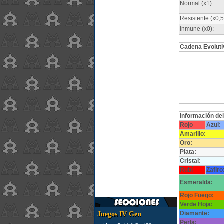
Normal (x1):
Resistente (x0,5
Inmune (x0):
Cadena Evoluti
Información de
Rojo
Azul:
Amarillo:
Oro:
Plata:
Cristal:
Rubí
Zafiro
Esmeralda:
Rojo Fuego:
Verde Hoja:
Diamante:
Juegos IV Gen
Perla: