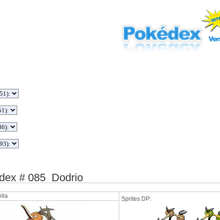
ex # 085 Dodrio
lla
Sprites DP: