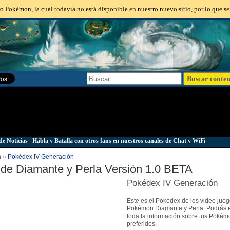
o Pokémon, la cual todavía no está disponible en nuestro nuevo sitio, por lo que se
de Noticias
|
Hábla y Batalla con otros fans en nuestros canales de Chat y WiFi
n »
Pokédex IV Generación
de Diamante y Perla Versión 1.0 BETA
Pokédex IV Generación
Este es el Pokédex de los video jue
Pokémon Diamante y Perla. Podrás 
toda la información sobre tus Pokém
preferidos.