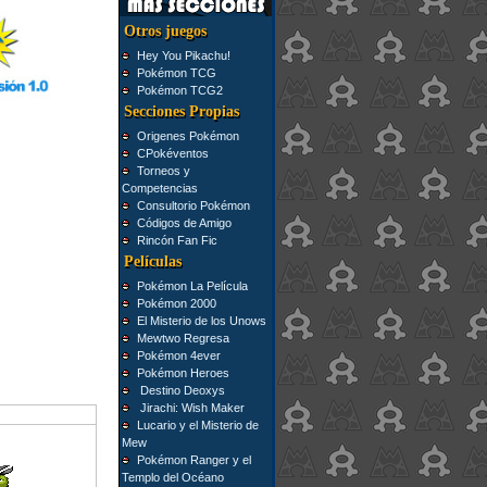
Otros juegos
Hey You Pikachu!
Pokémon TCG
Pokémon TCG2
Secciones Propias
Origenes Pokémon
CPokéventos
Torneos y
Competencias
Consultorio Pokémon
Códigos de Amigo
Rincón Fan Fic
Películas
Pokémon La Película
Pokémon 2000
El Misterio de los Unows
Mewtwo Regresa
Pokémon 4ever
Pokémon Heroes
Destino Deoxys
Jirachi: Wish Maker
Lucario y el Misterio de
Mew
Pokémon Ranger y el
Templo del Océano