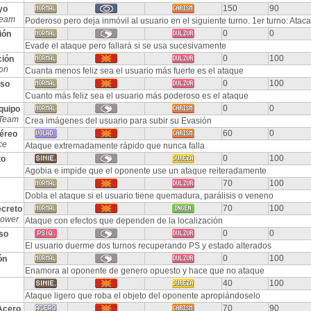
150
90
yo
Beam
Poderoso pero deja inmóvil al usuario en el siguiente turno. 1er turno: Atac
0
0
ión
Evade el ataque pero fallará si se usa sucesivamente
0
100
ción
ion
Cuanta menos feliz sea el usuario más fuerte es el ataque
0
100
eso
Cuanto más feliz sea el usuario más poderoso es el ataque
0
0
quipo
Team
Crea imágenes del usuario para subir su Evasión
60
0
éreo
ce
Ataque extremadamente rápido que nunca falla
0
100
to
Agobia e impide que el oponente use un ataque reiteradamente
70
100
Dobla el ataque si el usuario tiene quemadura, parálisis o veneno
70
100
creto
Power
Ataque con efectos que dependen de la localización
0
0
so
El usuario duerme dos turnos recuperando PS y estado alterados
0
100
ón
Enamora al oponente de genero opuesto y hace que no ataque
40
100
Ataque ligero que roba el objeto del oponente apropiándoselo
70
90
Acero