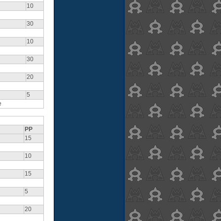
10
30
10
30
20
5
e
PP
15
10
15
5
20