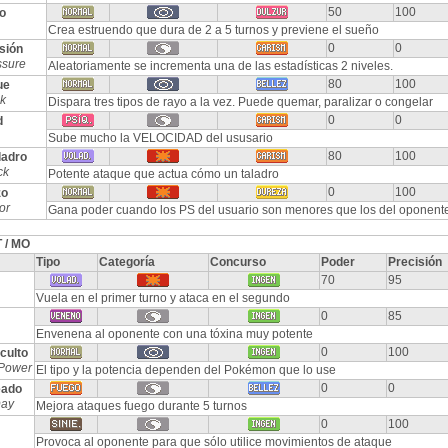
50
100
o
Crea estruendo que dura de 2 a 5 turnos y previene el sueño
0
0
sión
ssure
Aleatoriamente se incrementa una de las estadísticas 2 niveles.
80
100
ue
ck
Dispara tres tipos de rayo a la vez. Puede quemar, paralizar o congelar
0
0
d
Sube mucho la VELOCIDAD del ususario
80
100
ladro
ck
Potente ataque que actua cómo un taladro
0
100
zo
or
Gana poder cuando los PS del usuario son menores que los del oponent
 / MO
Tipo
Categoría
Concurso
Poder
Precisión
70
95
Vuela en el primer turno y ataca en el segundo
0
85
Envenena al oponente con una tóxina muy potente
0
100
culto
Power
El tipo y la potencia dependen del Pokémon que lo use
0
0
eado
Day
Mejora ataques fuego durante 5 turnos
0
100
Provoca al oponente para que sólo utilice movimientos de ataque