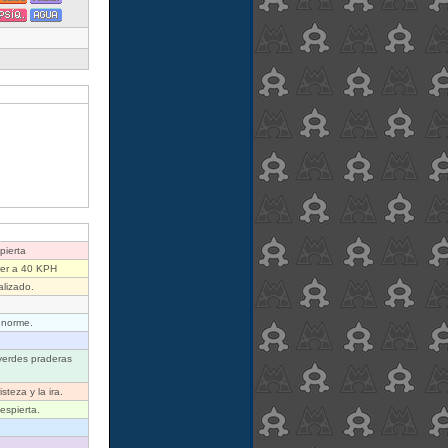
pierta
rer a 40 KPH
alizado.
enorme.
verdes praderas
steza y la ira.
espierta.