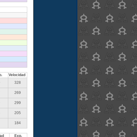
p.
Velocidad
0
328
7
269
9
299
5
205
184
dad
Exp.