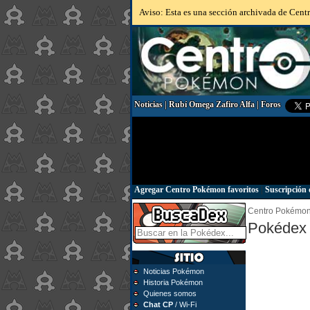
Aviso: Esta es una sección archivada de Centr
Noticias
|
Rubí Omega Zafiro Alfa
|
Foros
Agregar Centro Pokémon favoritos
|
Suscripción 
Centro Pokémo
Pokédex 
Noticias Pokémon
Historia Pokémon
Quienes somos
Chat CP
/ Wi-Fi