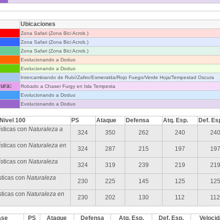
Ubicaciones
Zona Safari (Zona Bici Acrob.)
Zona Safari (Zona Bici Acrob.)
Zona Safari (Zona Bici Acrob.)
Evolucionando a Doduo
Evolucionando a Doduo
Intercambiando de Rubí/Zafiro/Esmeralda/Rojo Fuego/Verde Hoja/Tempestad Oscura
ura:
Robado a Chaser Furgy en Isla Tempesta
Evolucionando a Doduo
Evolucionando a Doduo
 Nivel 100
PS
Ataque
Defensa
Atq. Esp.
Def. Es
sticas con
Naturaleza a
324
350
262
240
24
sticas con
Naturaleza en
324
287
215
197
19
ísticas con
Naturaleza
324
319
239
219
21
sticas con
Naturaleza
230
225
145
125
12
sticas con
Naturaleza en
230
202
130
112
112
ase
PS
Ataque
Defensa
Atq. Esp.
Def. Esp.
Veloci