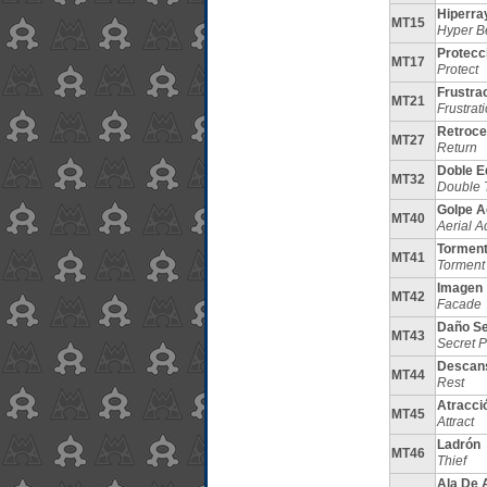
Hiperra
MT15
Hyper 
Protecc
MT17
Protect
Frustra
MT21
Frustrat
Retroc
MT27
Return
Doble E
MT32
Double 
Golpe A
MT40
Aerial A
Tormen
MT41
Torment
Imagen
MT42
Facade
Daño Se
MT43
Secret 
Descan
MT44
Rest
Atracci
MT45
Attract
Ladrón
MT46
Thief
Ala De 