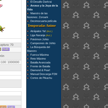
El Desafio Darkrai
Arceus y la Joya de la
Vida
Maestro de las
Ilusiones: Zoroark
Decimocuarta película
Temporadas Anime
Atrápalos Ya!
(Act.)
Liga Naranja
(Act.)
Pokémon Johto
Campeones de Johto
aptura: 70
La Búsqueda del
Maestro
Fuerza Máxima
rrón
Reto Máximo
v.100: 1000000
Batalla Avanzada
Frente de Batalla
Diamond & Pearl
Manual Descarga P2M
Cortos de Pikachu