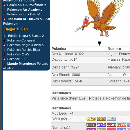
Pokémon Zafiro Alfa
Pokémon X & Pokémon Y
Pokémon Art Academy
Pokémon Link Battle!
The Band of Thieves & 1000
Pokémon
Juegos V Gen
Edición Negra & Blanca 2
Pokemon Conquest
Pokémon Negro & Blanco
Pokédex
Nombre
Pokémon Rumble Blast
Dex Nacional: # 022
Ingles: Fearo
PokéPark 2 Wii
Pokédex 3D
Dex Johto: #014
Frances: Rap
Mundo Misterioso:
Portales
Dex Hoenn: #224
Aleman: Ibitak
al Infinito
Dex Sinnoh: #000
Japones: Onidr
Dex Floresta: R-040
Coreano: Kkae
Habilidades
Vista lince (Keen Eye) : Protege al Pokémon de la
Debilidades
Muy Débil (x4):
Débil (x2):
Normal (x1):