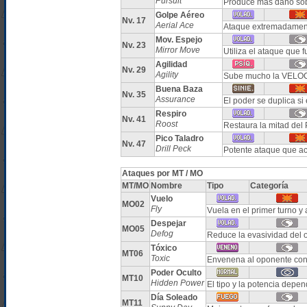
Pursuit
Produce más daño sobr
Golpe Aéreo
Nv. 17
Aerial Ace
Ataque extremadament
Mov. Espejo
Nv. 23
Mirror Move
Utiliza el ataque que 
Agilidad
Nv. 29
Agility
Sube mucho la VELOC
Buena Baza
Nv. 35
Assurance
El poder se duplica si
Respiro
Nv. 41
Roost
Restaura la mitad de
Pico Taladro
Nv. 47
Drill Peck
Potente ataque que ac
Ataques por MT / MO
MT/MO
Nombre
Tipo
Categoría
Vuelo
MO02
Fly
Vuela en el primer turno y
Despejar
MO05
Defog
Reduce la evasividad del 
Tóxico
MT06
Toxic
Envenena al oponente con
Poder Oculto
MT10
Hidden Power
El tipo y la potencia dep
Día Soleado
MT11