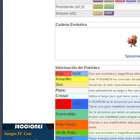
Resistente (x0,5):
Inmune (x0):
Cadena Evolutiva
Spearo
Información del Pokédex
Rojo
Azul:
Con sus enormes y magníficas alas,
Amarillo:
Este POKéMON es conocido desde h
Oro:
Asciende al cielo repentinamente p
Plata:
Usa sabiamente su largo y fino pico
Cristal:
Utiliza el largo pico que tiene par
A FEAROW se le reconoce por tener 
Rubí
Zafiro:
Tiene una gran habilidad moviendo e
Se le reconoce por tener un pescue
Esmeralda:
el pico con habilidad para atrapar 
Gracias a sus espléndidas alas pue
Rojo Fuego:
parar.
Verde Hoja:
Con sus enormes y magníficas alas,
Juegos IV Gen
Diamante:
Tiene energía para volar todo el dí