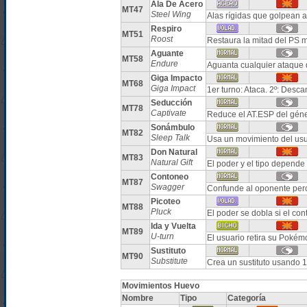
Ala De Acero
MT47
Steel Wing
Alas rígidas que golpean 
Respiro
MT51
Roost
Restaura la mitad del PS 
Aguante
MT58
Endure
Aguanta cualquier ataque
Giga Impacto
MT68
Giga Impact
1er turno: Ataca. 2º: Desc
Seducción
MT78
Captivate
Reduce el AT.ESP del géne
Sonámbulo
MT82
Sleep Talk
Usa un movimiento del usua
Don Natural
MT83
Natural Gift
El poder y el tipo depende
Contoneo
MT87
Swagger
Confunde al oponente pe
Picoteo
MT88
Pluck
El poder se dobla si el con
Ida y Vuelta
MT89
U-turn
El usuario retira su Pokém
Sustituto
MT90
Substitute
Crea un sustituto usando 
Movimientos Huevo
Nombre
Tipo
Categoría