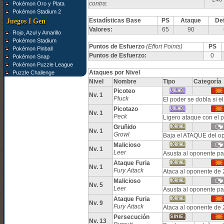
contra
:
Pokémon Oro y Plata
Pokémon Stadium 2
Estadísticas Base
PS
Ataque
De
Juegos I Gen
Valores:
65
90
Rojo, Azul y Amarillo
Pokémon Stadium
Puntos de Esfuerzo
(Effort Points)
PS
Pokémon Pinball
Puntos de Esfuerzo:
0
Pokémon Snap
Pokémon Puzzle League
Ataques por Nivel
Puzzle Challenge
Nivel
Nombre
Tipo
Categoría
Picoteo
Nv. 1
Pluck
El poder se dobla si e
Picotazo
Nv. 1
Peck
Ligero ataque con el p
Gruñido
Nv. 1
Growl
Baja el ATAQUE del o
Malicioso
Nv. 1
Leer
Asusta al oponente p
Ataque Furia
Nv. 1
Fury Attack
Ataca al oponente de 
Malicioso
Nv. 5
Leer
Asusta al oponente p
Ataque Furia
Nv. 9
Fury Attack
Ataca al oponente de 
Persecución
Nv. 13