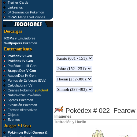
Trainer Cards
Linkeanos
6ª Generación Pokémon
ORAS Mega Evoluciones
Descargas
ROMs
y Emuladores
Wallpapers
Pokémon
Entrenamiento
Pokédex V Gen
Pokédex IV Gen
Pokédex I,II,III Gen
AtaqueDex V Gen
AtaqueDex IV Gen
Puntos de Esfuerzo (EVs)
Calculadora (IVs)
Crianza Pokémon
(6ª Gen)
Naturalezas Pokémon
Sprites Pokémon
Evolución Pokémon
Pokédex # 022 Fearow
Formas Alternativas
Objetos
Imagenes
Eventos
Ilustración y Huella
Juegos VI Gen
Pokémon Rubí Omega &