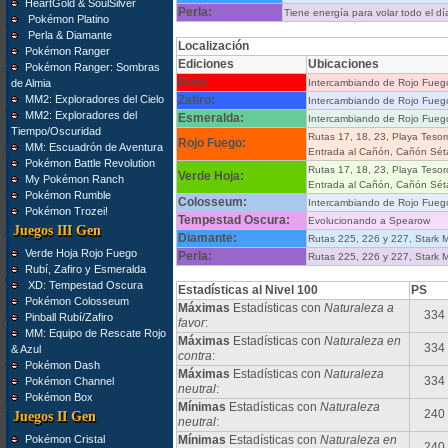
HeartGold & SoulSilver
Perla:
Tiene energía para volar todo el dí
Pokémon Platino
Perla & Diamante
Localización
Pokémon Ranger
Ediciones
Ubicaciones
Pokémon Ranger: Sombras
Rubí:
de Almia
Intercambiando de Rojo Fueg
MM2: Exploradores del Cielo
Zafiro:
Intercambiando de Rojo Fueg
MM2: Exploradores del
Esmeralda:
Intercambiando de Rojo Fueg
Tiempo/Oscuridad
Rutas 17, 18, 23, Playa Tesor
Rojo Fuego:
MM: Escuadrón de Aventura
Entrada al Cañón, Cañón Sét
Pokémon Battle Revolution
Rutas 17, 18, 23, Playa Tesor
Verde Hoja:
My Pokémon Ranch
Entrada al Cañón, Cañón Sét
Pokémon Rumble
Colosseum:
Intercambiando de Rojo Fueg
Pokémon Trozei!
Tempestad Oscura:
Evolucionando a Spearow
Juegos III Gen
Diamante:
Rutas 225, 226 y 227, Stark 
Verde Hoja Rojo Fuego
Perla:
Rutas 225, 226 y 227, Stark 
Rubí, Zafiro y Esmeralda
XD: Tempestad Oscura
Estadísticas al Nivel 100
PS
Pokémon Colosseum
Máximas
Estadísticas con
Naturaleza a
334
Pinball Rubí/Zafiro
favor
:
MM: Equipo de Rescate Rojo
Máximas
Estadísticas con
Naturaleza en
334
& Azul
contra
:
Pokémon Dash
Máximas
Estadísticas con
Naturaleza
334
Pokémon Channel
neutral
:
Pokémon Box
Mínimas
Estadísticas con
Naturaleza
240
Juegos II Gen
neutral
:
Pokémon Cristal
Mínimas
Estadísticas con
Naturaleza en
240