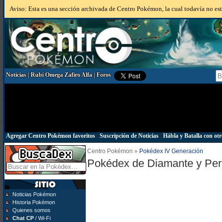
Aviso: Esta es una sección archivada de Centro Pokémon, la cual todavía no está
Noticias
|
Rubí Omega Zafiro Alfa
|
Foros
Agregar Centro Pokémon favoritos
|
Suscripción de Noticias
|
Hábla y Batalla con otr
Centro Pokémon »
Pokédex IV Generación
Pokédex de Diamante y Per
Noticias Pokémon
Historia Pokémon
Quienes somos
Chat CP
/ Wi-Fi