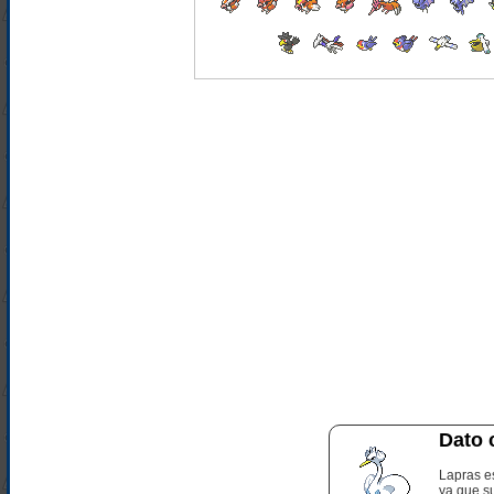
Dato 
Lapras es
ya que s