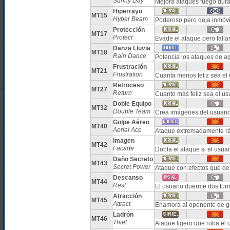
Sunny Day
Mejora ataques fuego dura
Hiperrayo
MT15
Hyper Beam
Poderoso pero deja inmóvil 
Protección
MT17
Protect
Evade el ataque pero falla
Danza Lluvia
MT18
Rain Dance
Potencia los ataques de a
Frustración
MT21
Frustration
Cuanta menos feliz sea el 
Retroceso
MT27
Return
Cuanto más feliz sea el u
Doble Equipo
MT32
Double Team
Crea imágenes del usuario
Golpe Aéreo
MT40
Aerial Ace
Ataque extremadamente rá
Imagen
MT42
Facade
Dobla el ataque si el usua
Daño Secreto
MT43
Secret Power
Ataque con efectos que de
Descanso
MT44
Rest
El usuario duerme dos tur
Atracción
MT45
Attract
Enamora al oponente de g
Ladrón
MT46
Thief
Ataque ligero que roba el