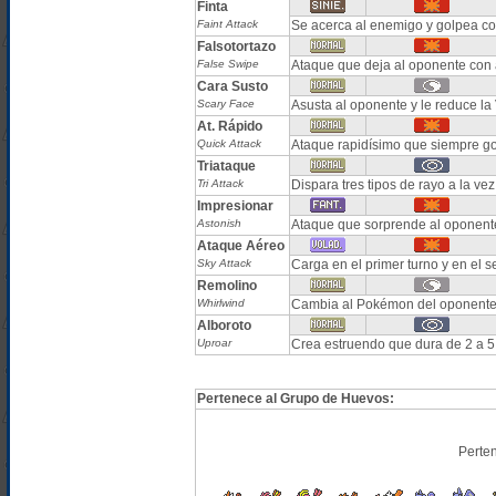
Finta
Faint Attack
Se acerca al enemigo y golpea co
Falsotortazo
False Swipe
Ataque que deja al oponente con
Cara Susto
Scary Face
Asusta al oponente y le reduce 
At. Rápido
Quick Attack
Ataque rapidísimo que siempre go
Triataque
Tri Attack
Dispara tres tipos de rayo a la ve
Impresionar
Astonish
Ataque que sorprende al oponent
Ataque Aéreo
Sky Attack
Carga en el primer turno y en el 
Remolino
Whirlwind
Cambia al Pokémon del oponente.
Alboroto
Uproar
Crea estruendo que dura de 2 a 5 
Pertenece al Grupo de Huevos:
Perte