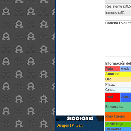
Resistente (x0,5
Inmune (x0):
Cadena Evoluti
Información de
Rojo
Azul:
Amarillo:
Oro:
Plata:
Cristal:
Rubí
Zafiro
Esmeralda:
Rojo Fuego:
Verde Hoja:
Juegos IV Gen
Diamante: