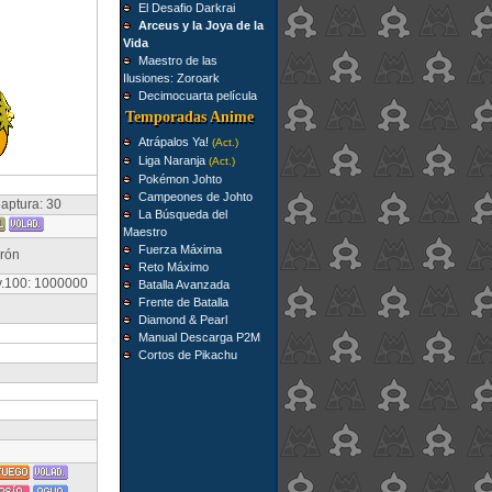
El Desafio Darkrai
Arceus y la Joya de la
Vida
Maestro de las
Ilusiones: Zoroark
Decimocuarta película
Temporadas Anime
Atrápalos Ya!
(Act.)
Liga Naranja
(Act.)
Pokémon Johto
Campeones de Johto
aptura: 30
La Búsqueda del
Maestro
Fuerza Máxima
rrón
Reto Máximo
v.100: 1000000
Batalla Avanzada
Frente de Batalla
Diamond & Pearl
Manual Descarga P2M
Cortos de Pikachu