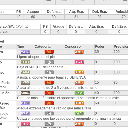
ase
PS
Ataque
Defensa
Atq. Esp.
Def. Esp.
Veloci
40
60
30
31
31
70
erzo
(Effort Points)
PS
Ataque
Defensa
Atq. Esp.
Def. Esp.
erzo:
0
0
0
0
0
vel
e
Tipo
Categoría
Concurso
Poder
Precisió
35
100
zo
Ligero ataque con el pico
0
100
o
Baja el ATAQUE del oponente
0
100
oso
Asusta al oponente para bajar su DEFENSA
15
85
 Furia
tack
Ataca al oponente de 2 a 5 veces en el mismo turno
40
100
ución
Produce más daño sobre el oponente si se intenta cambiar a este
60
0
Aéreo
Ace
Ataque extremadamente rápido que nunca falla
0
0
spejo
 Move
Utiliza el ataque que fue usado por el oponente en última instancia
0
0
ad