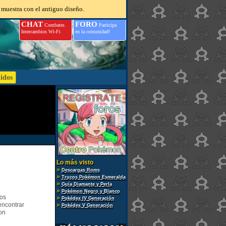
 muestra con el antiguo diseño.
CHAT
FORO
Combates
Participa
Intercambios Wi-Fi
en la comunidad!
Lo más visto
»
Descargas Roms
»
Trucos Pokémon Esmeralda
»
Guía Diamante y Perla
»
Pokémon Negro y Blanco
gos
»
Pokédex IV Generación
encontrar
»
Pokédex V Generación
on