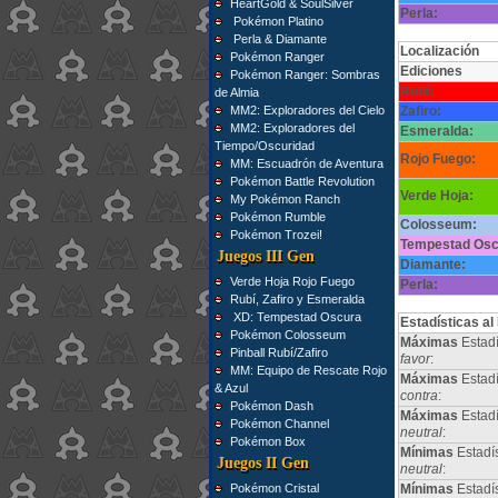
HeartGold & SoulSilver
Perla:
Pokémon Platino
Perla & Diamante
Localización
Pokémon Ranger
Ediciones
Pokémon Ranger: Sombras
Rubí:
de Almia
MM2: Exploradores del Cielo
Zafiro:
MM2: Exploradores del
Esmeralda:
Tiempo/Oscuridad
Rojo Fuego:
MM: Escuadrón de Aventura
Pokémon Battle Revolution
Verde Hoja:
My Pokémon Ranch
Pokémon Rumble
Colosseum:
Pokémon Trozei!
Tempestad Osc
Juegos III Gen
Diamante:
Verde Hoja Rojo Fuego
Perla:
Rubí, Zafiro y Esmeralda
XD: Tempestad Oscura
Estadísticas al
Pokémon Colosseum
Máximas
Estadí
Pinball Rubí/Zafiro
favor
:
MM: Equipo de Rescate Rojo
Máximas
Estadí
& Azul
contra
:
Pokémon Dash
Máximas
Estad
Pokémon Channel
neutral
:
Pokémon Box
Mínimas
Estadí
Juegos II Gen
neutral
:
Pokémon Cristal
Mínimas
Estadí