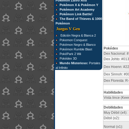
Pokémon Zafiro Alfa
Pokémon X & Pokémon Y
Pokémon Art Academy
Pokémon Link Battle!
The Band of Thieves & 1000
Pokémon
Juegos V Gen
Edición Negra & Blanca 2
Pokemon Conquest
Pokémon Negro & Blanco
Pokédex
Pokémon Rumble Blast
Dex Nacional: #
PokéPark 2 Wii
Pokédex 3D
Dex Johto: #01
Mundo Misterioso:
Portales
Dex Hoenn: #2
al Infinito
Dex Sinnoh: #0
Dex Floresta: R
Habilidades
Vista lince (Kee
Debilidades
Muy Débil (x4):
Débil (x2):
Normal (x1):