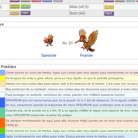
):
Malo (x0,5):
Nulo (x0):
va
Nv. 20
Spearow
Fearow
l Pokédex
Come bichos en zona de hierba. Agita sus cortas alas muy rápido para mantenerse en el air
Es incapaz de volar a gran altura, pero es muy rápido, lo que le permite protegerse
Aletea con sus cortas alas para hacer salir a los insectos de la hierba, y los caza con su pico
Muy protector de su territorio, mueve sus cortas alas sin descanso para lanzarse a toda velo
Para proteger su territorio, revolotea sin cesar, piando con chillidos bastante fuertes.
SPEAROW pía con tanta fuerza que se le puede oír a 1 km de distancia. Si el agudo chillid
:
de eco, estaremos oyendo la respuesta de otros SPEAROW que contestan ante el aviso de p
Cuando pía, se le puede oír a 1 km. Si a su agudo chillido le sigue una especie de eco, es
otros SPEAROW responder el aviso de peligro.
Va siempre revoloteando de aquí para allá. Aunque frágil, puede ser un duro rival cuando
ESPEJO.
Come bichos en zona de hierba. Agita sus cortas alas muy rápido para mantenerse en el aire
Agita continuamente sus alitas para volar. Busca presas entre la hierba con su pico.