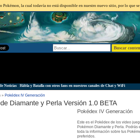
o Pokémon, la cual todavía no está disponible en nuestro nuevo sitio, por lo que se
de Noticias
|
Hábla y Batalla con otros fans en nuestros canales de Chat y WiFi
n »
Pokédex IV Generación
de Diamante y Perla Versión 1.0 BETA
Pokédex IV Generación
Este es el Pokédex de los video jue
Pokémon Diamante y Perla. Podrás 
toda la información sobre tus Pokém
preferidos.