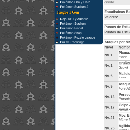
contra
:
Pokémon Oro y Plata
Pokémon Stadium 2
Estadísticas B
Juegos I Gen
Valores:
Rojo, Azul y Amarillo
Pokémon Stadium
Puntos de Esfu
Pokémon Pinball
Puntos de Esfu
Pokémon Snap
Pokémon Puzzle League
Ataques por Ni
Puzzle Challenge
Nivel
Nombr
Picota
Nv. 1
Peck
Gruñid
Nv. 1
Growl
Malici
Nv. 5
Leer
Ataque
Nv. 9
Fury At
Persec
Nv. 13
Pursuit
Golpe 
Nv. 17
Aerial 
Mov. E
Nv. 21
Mirror
Agilid
Nv. 25