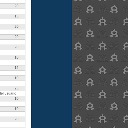
20
15
20
20
20
10
15
10
25
del usuario
10
10
20