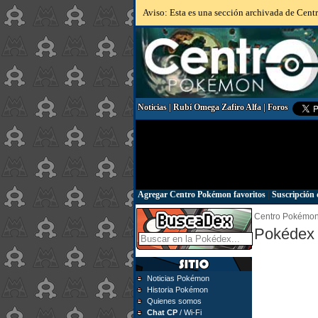
Aviso: Esta es una sección archivada de Centr
Noticias
|
Rubí Omega Zafiro Alfa
|
Foros
Agregar Centro Pokémon favoritos
|
Suscripción 
Centro Pokémo
Pokédex 
Noticias Pokémon
Historia Pokémon
Quienes somos
Chat CP
/ Wi-Fi