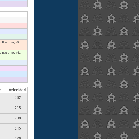
o Extremo, Vía
o Extremo, Vía
p.
Velocidad
7
262
4
215
1
239
145
130