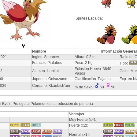
Sprites Espalda:
Nombre
Información General
 021
Ingles: Spearow
Altura: 0.3 m.
Ratio de C
3
Frances: Piafabec
Peso: 2 Kg.
Tipo:
Eclosión Huevo: 3840
23
Aleman: Habitak
Color: Ma
Pasos
00
Japones: Onisuzume
Clasificación: Pajarito
Exp. en N
-039
Coreano: Kkaebich'am
% de Sexo:
50
50
n Eye) : Protege al Pokémon de la reducción de puntería.
Ventajas
Muy Fuerte (x4):
Fuerte (x2):
Normal (x1):