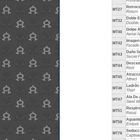
Frustrat
Retroc
MT27
Return
Doble E
MT32
Double
Golpe 
MT40
Aerial 
Imagen
MT42
Facade
Daño S
MT43
Secret 
Descan
MT44
Rest
Atracci
MT45
Attract
Ladrón
MT46
Thief
Ala De 
MT47
Steel W
Respir
MT51
Roost
Aguant
MT58
Endure
Seducc
MT78
Captiva