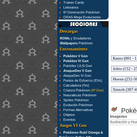
Trainer Cards
Linkeanos
6ª Generación Pokémon
ORAS Mega Evoluciones
Descargas
ROMs
y Emuladores
Wallpapers
Pokémon
Entrenamiento
Pokédex V Gen
Pokédex IV Gen
Pokédex I,II,III Gen
AtaqueDex V Gen
AtaqueDex IV Gen
Puntos de Esfuerzo (EVs)
Calculadora (IVs)
Crianza Pokémon
(6ª Gen)
Naturalezas Pokémon
Sprites Pokémon
Evolución Pokémon
Poké
Formas Alternativas
Objetos
Imagenes
Eventos
Ilustración y Hue
Juegos VI Gen
Pokémon Rubí Omega &