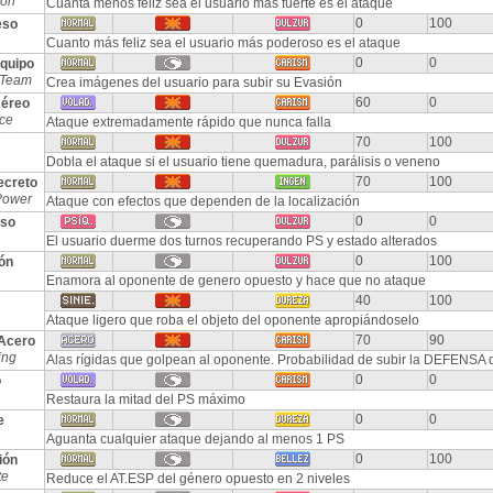
ion
Cuanta menos feliz sea el usuario más fuerte es el ataque
0
100
eso
Cuanto más feliz sea el usuario más poderoso es el ataque
0
0
quipo
 Team
Crea imágenes del usuario para subir su Evasión
60
0
Aéreo
Ace
Ataque extremadamente rápido que nunca falla
70
100
Dobla el ataque si el usuario tiene quemadura, parálisis o veneno
70
100
ecreto
Power
Ataque con efectos que dependen de la localización
0
0
so
El usuario duerme dos turnos recuperando PS y estado alterados
0
100
ón
Enamora al oponente de genero opuesto y hace que no ataque
40
100
Ataque ligero que roba el objeto del oponente apropiándoselo
70
90
Acero
ing
Alas rígidas que golpean al oponente. Probabilidad de subir la DEFENSA 
0
0
o
Restaura la mitad del PS máximo
0
0
e
Aguanta cualquier ataque dejando al menos 1 PS
0
100
ión
te
Reduce el AT.ESP del género opuesto en 2 niveles