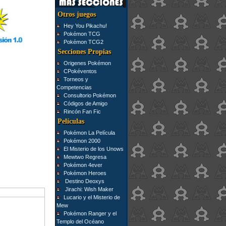
Otros juegos
Hey You Pikachu!
Pokémon TCG
Pokémon TCG2
Secciones Propias
Origenes Pokémon
CPokéventos
Torneos y
Competencias
Consultorio Pokémon
Códigos de Amigo
Rincón Fan Fic
Películas
Pokémon La Película
Pokémon 2000
El Misterio de los Unows
Mewtwo Regresa
Pokémon 4ever
Pokémon Heroes
Destino Deoxys
Jirachi: Wish Maker
Lucario y el Misterio de
Mew
Pokémon Ranger y el
Templo del Océano