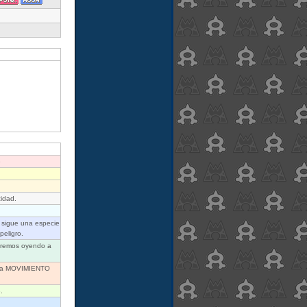
e
.
cidad.
o sigue una especie
eligro.
taremos oyendo a
 usa MOVIMIENTO
.