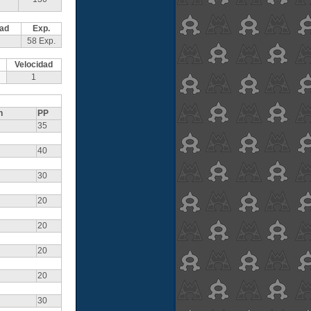
dad
Exp.
58 Exp.
Velocidad
1
n
PP
35
40
30
20
20
20
20
30