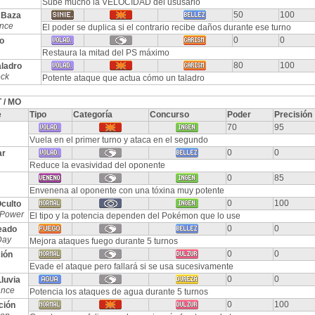
Sube mucho la VELOCIDAD del ususario
50
100
 Baza
nce
El poder se duplica si el contrario recibe daños durante ese turno
0
0
o
Restaura la mitad del PS máximo
80
100
aladro
eck
Potente ataque que actua cómo un taladro
 / MO
e
Tipo
Categoría
Concurso
Poder
Precisión
70
95
Vuela en el primer turno y ataca en el segundo
0
0
ar
Reduce la evasividad del oponente
0
85
Envenena al oponente con una tóxina muy potente
0
100
culto
 Power
El tipo y la potencia dependen del Pokémon que lo use
0
0
eado
Day
Mejora ataques fuego durante 5 turnos
0
0
ión
Evade el ataque pero fallará si se usa sucesivamente
0
0
luvia
ance
Potencia los ataques de agua durante 5 turnos
0
100
ción