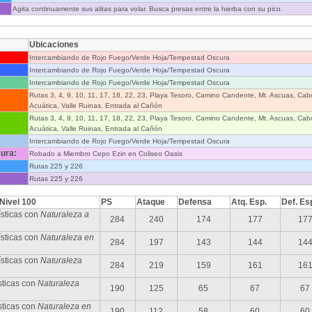
Agita continuamente sus alitas para volar. Busca presas entre la hierba con su pico.
Ubicaciones
Intercambiando de Rojo Fuego/Verde Hoja/Tempestad Oscura
Intercambiando de Rojo Fuego/Verde Hoja/Tempestad Oscura
Intercambiando de Rojo Fuego/Verde Hoja/Tempestad Oscura
Rutas 3, 4, 9, 10, 11, 17, 18, 22, 23, Playa Tesoro, Camino Candente, Mt. Ascuas, Cab
Acuática, Valle Ruinas, Entrada al Cañón
Rutas 3, 4, 9, 10, 11, 17, 18, 22, 23, Playa Tesoro, Camino Candente, Mt. Ascuas, Cab
Acuática, Valle Ruinas, Entrada al Cañón
Intercambiando de Rojo Fuego/Verde Hoja/Tempestad Oscura
ura:
Robado a Miembro Cepo Ezin en Coliseo Oasis
Rutas 225 y 226
Rutas 225 y 226
 Nivel 100
PS
Ataque
Defensa
Atq. Esp.
Def. Es
sticas con
Naturaleza a
284
240
174
177
17
sticas con
Naturaleza en
284
197
143
144
14
ísticas con
Naturaleza
284
219
159
161
16
sticas con
Naturaleza
190
125
65
67
67
sticas con
Naturaleza en
190
112
58
60
60