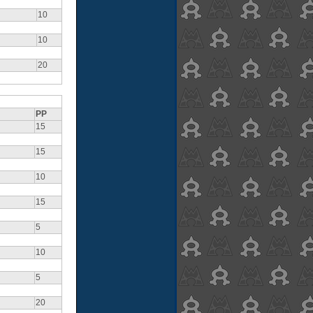
10
10
20
PP
15
15
10
15
5
10
5
20