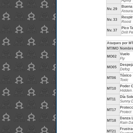
Agility
Buena
Nv. 29
Assura
Respir
Nv. 33
Roost
Pico T
Nv. 37
Drill P
Ataques por MT
MT/MO
Nombr
Vuelo
MO02
Fly
Despej
MO05
Defog
Tóxico
MT06
Toxic
Poder O
MT10
Hidden
Día Sol
MT11
Sunny 
Protecc
MT17
Protect
Danza L
MT18
Rain D
Frustra
MT21