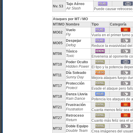
Tajo Aéreo
Nv. 53
Air Slash
Puede causar retroceso
Ataques por MT / MO
MT/MO
Nombre
Tipo
Categoría
Vuelo
MO02
Fly
Vuela en el primer turno 
Despejar
MO05
Defog
Reduce la evasividad del
Tóxico
MT06
Toxic
Envenena al oponente co
Poder Oculto
MT10
Hidden Power
El tipo y la potencia de
Día Soleado
MT11
Sunny Day
Mejora ataques fuego dur
Protección
MT17
Protect
Evade el ataque pero fall
Danza Lluvia
MT18
Rain Dance
Potencia los ataques de 
Frustración
MT21
Frustration
Cuanta menos feliz sea el
Retroceso
MT27
Return
Cuanto más feliz sea el 
Doble Equipo
MT32
Double Team
Crea imágenes del usuari