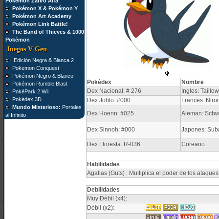
Pokémon Zafiro Alfa
Pokémon X & Pokémon Y
Pokémon Art Academy
Pokémon Link Battle!
The Band of Thieves & 1000
Pokémon
Juegos V Gen
Edición Negra & Blanca 2
Pokemon Conquest
Pokémon Negro & Blanco
Pokédex
Nombre
Pokémon Rumble Blast
Dex Nacional: # 276
Ingles: Taillow
PokéPark 2 Wii
Pokédex 3D
Dex Johto: #000
Frances: Niro
Mundo Misterioso:
Portales
Dex Hoenn: #025
Aleman: Schw
al Infinito
Dex Sinnoh: #000
Japones: Su
Dex Floresta: R-036
Coreano:
Habilidades
Agallas (Guts) : Multiplica el poder de los ataque
Debilidades
Muy Débil (x4):
Débil (x2):