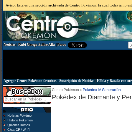
Aviso: Esta es una sección archivada de Centro Pokémon, la cual todavía no está
Noticias
|
Rubí Omega Zafiro Alfa
|
Foros
Agregar Centro Pokémon favoritos
|
Suscripción de Noticias
|
Hábla y Batalla con otr
Centro Pokémon »
Pokédex IV Generación
Pokédex de Diamante y Per
Noticias Pokémon
Historia Pokémon
Quienes somos
Chat CP
/ Wi-Fi