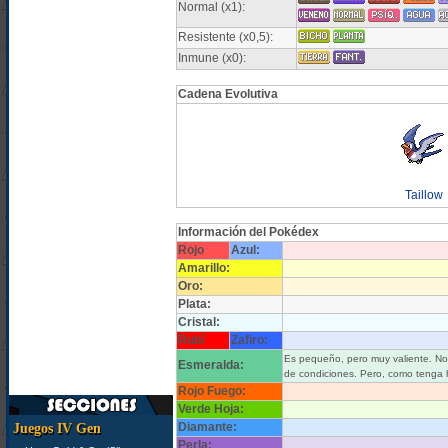
Normal (x1):
Resistente (x0,5):
Inmune (x0):
Cadena Evolutiva
Taillow
Información del Pokédex
Rojo
Azul:
Amarillo:
Oro:
Plata:
Cristal:
Rubí
Zafiro:
Es pequeño, pero muy valiente. N
Esmeralda:
de condiciones. Pero, como tenga 
Rojo Fuego:
Verde Hoja:
Diamante:
Juegos IV Gen
Perla: