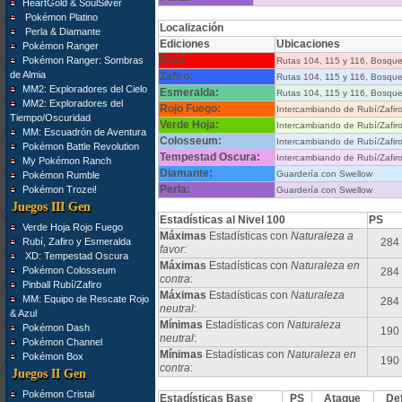
HeartGold & SoulSilver
Pokémon Platino
Localización
Perla & Diamante
Ediciones
Ubicaciones
Pokémon Ranger
Rubí:
Pokémon Ranger: Sombras
Rutas 104, 115 y 116, Bosque
de Almia
Zafiro:
Rutas 104, 115 y 116, Bosque
MM2: Exploradores del Cielo
Esmeralda:
Rutas 104, 115 y 116, Bosque
MM2: Exploradores del
Rojo Fuego:
Intercambiando de Rubí/Zafir
Tiempo/Oscuridad
Verde Hoja:
Intercambiando de Rubí/Zafir
MM: Escuadrón de Aventura
Colosseum:
Intercambiando de Rubí/Zafir
Pokémon Battle Revolution
Tempestad Oscura:
Intercambiando de Rubí/Zafir
My Pokémon Ranch
Diamante:
Guardería con Swellow
Pokémon Rumble
Perla:
Pokémon Trozei!
Guardería con Swellow
Juegos III Gen
Estadísticas al Nivel 100
PS
Verde Hoja Rojo Fuego
Máximas
Estadísticas con
Naturaleza a
Rubí, Zafiro y Esmeralda
284
favor
:
XD: Tempestad Oscura
Máximas
Estadísticas con
Naturaleza en
Pokémon Colosseum
284
contra
:
Pinball Rubí/Zafiro
Máximas
Estadísticas con
Naturaleza
MM: Equipo de Rescate Rojo
284
neutral
:
& Azul
Mínimas
Estadísticas con
Naturaleza
Pokémon Dash
190
neutral
:
Pokémon Channel
Mínimas
Estadísticas con
Naturaleza en
Pokémon Box
190
contra
:
Juegos II Gen
Pokémon Cristal
Estadísticas Base
PS
Ataque
De