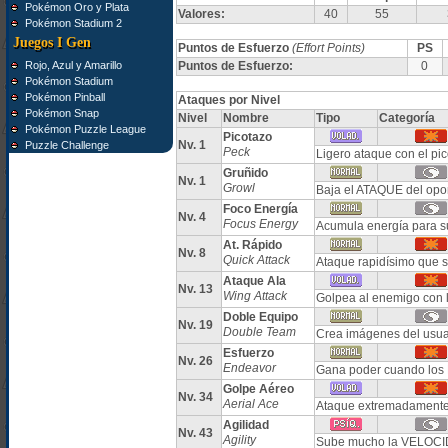
Pokémon Oro y Plata
Valores:
40
55
Pokémon Stadium 2
Juegos I Gen
Puntos de Esfuerzo
(Effort Points)
PS
Rojo, Azul y Amarillo
Puntos de Esfuerzo:
0
Pokémon Stadium
Pokémon Pinball
Ataques por Nivel
Pokémon Snap
Nivel
Nombre
Tipo
Categoría
Pokémon Puzzle League
Picotazo
Nv. 1
Puzzle Challenge
Peck
Ligero ataque con el pic
Gruñido
Nv. 1
Growl
Baja el ATAQUE del opo
Foco Energía
Nv. 4
Focus Energy
Acumula energía para sub
At. Rápido
Nv. 8
Quick Attack
Ataque rapidísimo que 
Ataque Ala
Nv. 13
Wing Attack
Golpea al enemigo con l
Doble Equipo
Nv. 19
Double Team
Crea imágenes del usuar
Esfuerzo
Nv. 26
Endeavor
Gana poder cuando los 
Golpe Aéreo
Nv. 34
Aerial Ace
Ataque extremadamente 
Agilidad
Nv. 43
Agility
Sube mucho la VELOCID