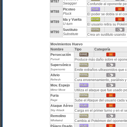
MT87
Swagger
Confunde al oponente p
Picoteo
MT88
Pluck
El poder se dobla si el co
Ida y Vuelta
MT89
U-turn
El usuario retira su Poké
Sustituto
MT90
Substitute
Crea un sustituto usando
Movimientos Huevo
Nombre
Tipo
Categoría
Persecución
Pursuit
Produce más daño sobre el oponen
Supersónico
Supersonic
Emite extraños ultrasonidos que 
Alivio
Refresh
Cura envenenamiento, parálisis 
Mov. Espejo
Mirror Move
Utiliza el ataque que fue usado po
Furia
Rage
Sube el Ataque del usuario cada 
Ataque Aéreo
Sky Attack
Carga en el primer turno y en el 
Remolino
Whirlwind
Cambia al Pokémon del oponente.
Pájaro Osado