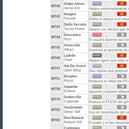
Golpe Aéreo
MT40
Aerial Ace
Ataque extremadamente r
Imagen
MT42
Facade
Dobla el ataque si el usu
Daño Secreto
MT43
Secret Power
Ataque con efectos que d
Descanso
MT44
Rest
El usuario duerme dos tu
Atracción
MT45
Attract
Enamora al oponente de 
Ladrón
MT46
Thief
Ataque ligero que roba e
Ala De Acero
MT47
Steel Wing
Alas rígidas que golpean
Respiro
MT51
Roost
Restaura la mitad del PS
Aguante
MT58
Endure
Aguanta cualquier ataqu
Seducción
MT78
Captivate
Reduce el AT.ESP del gén
Sonámbulo
MT82
Sleep Talk
Usa un movimiento del usu
Don Natural
MT83
Natural Gift
El poder y el tipo depend
Contoneo