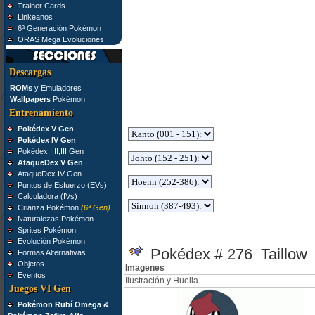
Trainer Cards
Linkeanos
6ª Generación Pokémon
ORAS Mega Evoluciones
Descargas
ROMs
y Emuladores
Wallpapers
Pokémon
Entrenamiento
Pokédex V Gen
Pokédex IV Gen
Pokédex I,II,III Gen
AtaqueDex V Gen
AtaqueDex IV Gen
Puntos de Esfuerzo (EVs)
Calculadora (IVs)
Crianza Pokémon
(6ª Gen)
Naturalezas Pokémon
Sprites Pokémon
Evolución Pokémon
Pokédex # 276 Taillow
Formas Alternativas
Objetos
Imagenes
Eventos
Ilustración y Huella
Juegos VI Gen
Pokémon Rubí Omega &