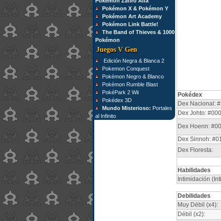
Pokémon Zafiro Alfa
Pokémon X & Pokémon Y
Pokémon Art Academy
Pokémon Link Battle!
The Band of Thieves & 1000
Pokémon
Juegos V Gen
Edición Negra & Blanca 2
Pokemon Conquest
Pokémon Negro & Blanco
Pokémon Rumble Blast
PokéPark 2 Wii
Pokédex
Pokédex 3D
Dex Nacional: #
Mundo Misterioso:
Portales
Dex Johto: #00
al Infinito
Dex Hoenn: #0
Dex Sinnoh: #0
Dex Floresta:
Habilidades
Intimidación (I
Debilidades
Muy Débil (x4):
Débil (x2):