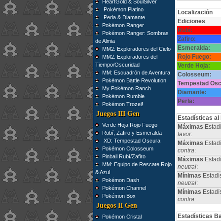
HeartGold & SoulSilver
Pokémon Platino
Localización
Perla & Diamante
Ediciones
Pokémon Ranger
Rubí:
Pokémon Ranger: Sombras
Zafiro:
de Almia
Esmeralda:
MM2: Exploradores del Cielo
Rojo Fuego:
MM2: Exploradores del
Tiempo/Oscuridad
Verde Hoja:
MM: Escuadrón de Aventura
Colosseum:
Pokémon Battle Revolution
Tempestad Osc
My Pokémon Ranch
Diamante:
Pokémon Rumble
Perla:
Pokémon Trozei!
Juegos III Gen
Estadísticas al
Verde Hoja Rojo Fuego
Máximas
Estadí
Rubí, Zafiro y Esmeralda
favor
:
XD: Tempestad Oscura
Máximas
Estadí
Pokémon Colosseum
contra
:
Pinball Rubí/Zafiro
Máximas
Estad
MM: Equipo de Rescate Rojo
neutral
:
& Azul
Mínimas
Estadí
Pokémon Dash
neutral
:
Pokémon Channel
Mínimas
Estadí
Pokémon Box
contra
:
Juegos II Gen
Estadísticas B
Pokémon Cristal