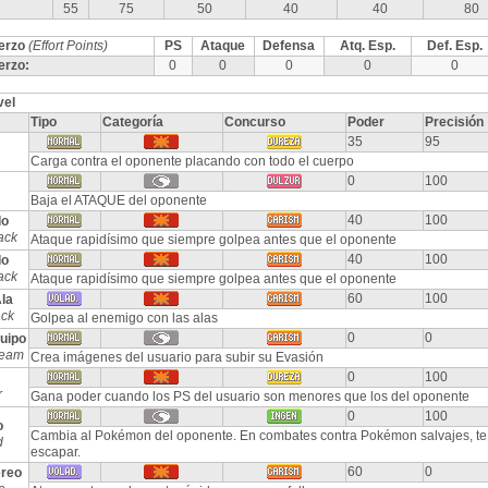
55
75
50
40
40
80
erzo
(Effort Points)
PS
Ataque
Defensa
Atq. Esp.
Def. Esp.
erzo:
0
0
0
0
0
vel
Tipo
Categoría
Concurso
Poder
Precisión
35
95
Carga contra el oponente placando con todo el cuerpo
0
100
Baja el ATAQUE del oponente
40
100
do
ack
Ataque rapidísimo que siempre golpea antes que el oponente
40
100
do
ack
Ataque rapidísimo que siempre golpea antes que el oponente
60
100
la
ack
Golpea al enemigo con las alas
0
0
uipo
Team
Crea imágenes del usuario para subir su Evasión
0
100
r
Gana poder cuando los PS del usuario son menores que los del oponente
0
100
o
Cambia al Pokémon del oponente. En combates contra Pokémon salvajes, te
d
escapar.
60
0
éreo