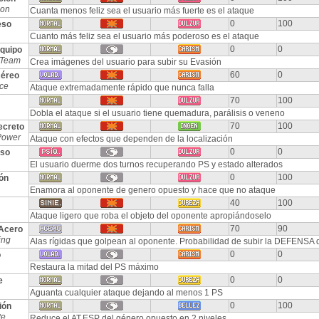
ion
Cuanta menos feliz sea el usuario más fuerte es el ataque
0
100
eso
Cuanto más feliz sea el usuario más poderoso es el ataque
0
0
quipo
 Team
Crea imágenes del usuario para subir su Evasión
60
0
Aéreo
Ace
Ataque extremadamente rápido que nunca falla
70
100
Dobla el ataque si el usuario tiene quemadura, parálisis o veneno
70
100
ecreto
Power
Ataque con efectos que dependen de la localización
0
0
so
El usuario duerme dos turnos recuperando PS y estado alterados
0
100
ón
Enamora al oponente de genero opuesto y hace que no ataque
40
100
Ataque ligero que roba el objeto del oponente apropiándoselo
70
90
Acero
ing
Alas rígidas que golpean al oponente. Probabilidad de subir la DEFENSA 
0
0
o
Restaura la mitad del PS máximo
0
0
e
Aguanta cualquier ataque dejando al menos 1 PS
0
100
ión
te
Reduce el AT.ESP del género opuesto en 2 niveles