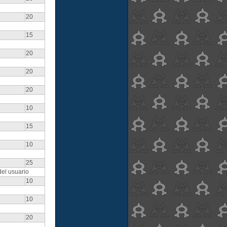
20
15
20
20
20
10
15
10
25
del usuario
10
10
20