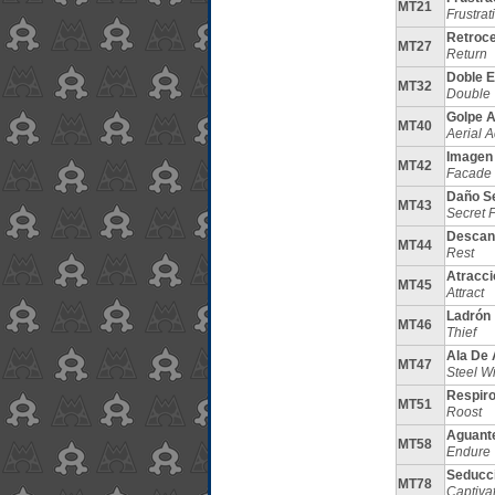
MT21
Frustrat
Retroc
MT27
Return
Doble E
MT32
Double
Golpe 
MT40
Aerial 
Imagen
MT42
Facade
Daño S
MT43
Secret 
Descan
MT44
Rest
Atracci
MT45
Attract
Ladrón
MT46
Thief
Ala De 
MT47
Steel W
Respir
MT51
Roost
Aguant
MT58
Endure
Seducc
MT78
Captiva