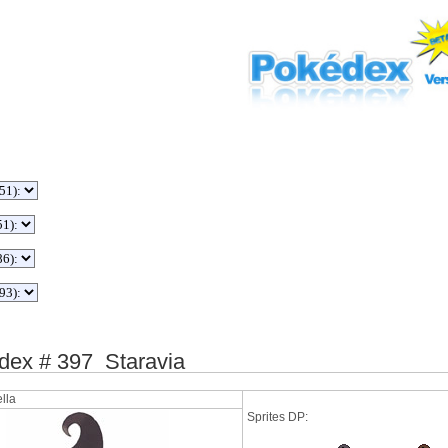
ex # 397 Staravia
lla
Sprites DP: