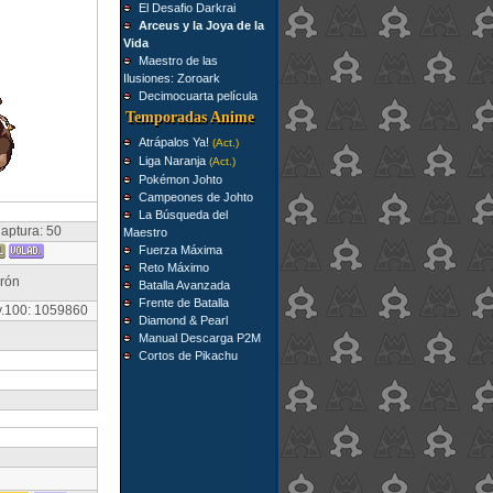
El Desafio Darkrai
Arceus y la Joya de la
Vida
Maestro de las
Ilusiones: Zoroark
Decimocuarta película
Temporadas Anime
Atrápalos Ya!
(Act.)
Liga Naranja
(Act.)
Pokémon Johto
Campeones de Johto
La Búsqueda del
aptura: 50
Maestro
Fuerza Máxima
Reto Máximo
rrón
Batalla Avanzada
Frente de Batalla
v.100: 1059860
Diamond & Pearl
Manual Descarga P2M
Cortos de Pikachu