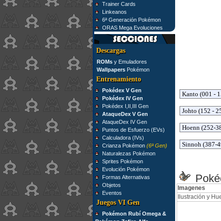
Trainer Cards
Linkeanos
6ª Generación Pokémon
ORAS Mega Evoluciones
Descargas
ROMs
y Emuladores
Wallpapers
Pokémon
Entrenamiento
Pokédex V Gen
Pokédex IV Gen
Pokédex I,II,III Gen
AtaqueDex V Gen
AtaqueDex IV Gen
Puntos de Esfuerzo (EVs)
Calculadora (IVs)
Crianza Pokémon
(6ª Gen)
Naturalezas Pokémon
Sprites Pokémon
Evolución Pokémon
Pokéd
Formas Alternativas
Objetos
Imagenes
Eventos
Ilustración y Hue
Juegos VI Gen
Pokémon Rubí Omega &