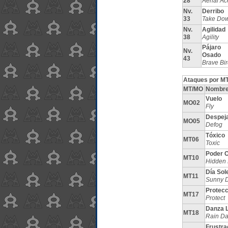
28
Aerial Ac
Nv.
Derribo
33
Take Do
Nv.
Agilidad
38
Agility
Pájaro
Nv.
Osado
43
Brave Bir
Ataques por MT
MT/MO
Nombr
Vuelo
MO02
Fly
Despej
MO05
Defog
Tóxico
MT06
Toxic
Poder O
MT10
Hidden
Día Sol
MT11
Sunny 
Protecc
MT17
Protect
Danza L
MT18
Rain D
Frustra