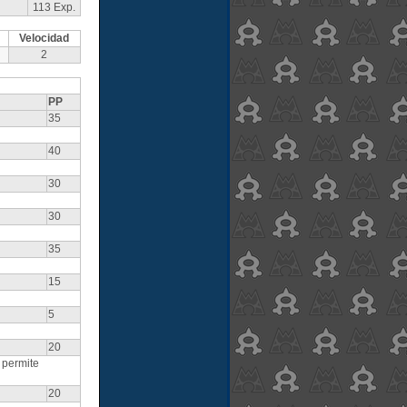
113 Exp.
Velocidad
2
PP
35
40
30
30
35
15
5
20
 permite
20