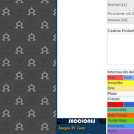
Normal (x1):
Resistente (x0,5
Inmune (x0):
Cadena Evoluti
Información de
Rojo
Azul:
Amarillo:
Oro:
Plata:
Cristal:
Rubí
Zafiro
Esmeralda:
Rojo Fuego:
Verde Hoja:
Diamante:
Juegos IV Gen
Perla: