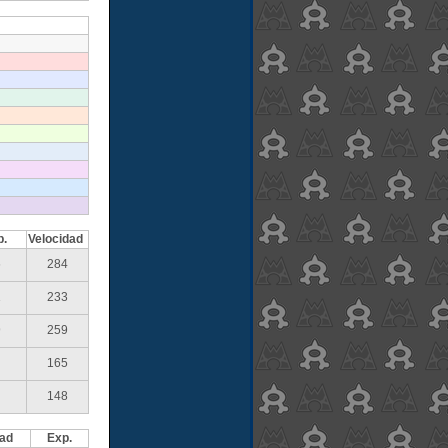
p.
Velocidad
6
284
1
233
9
259
165
148
dad
Exp.