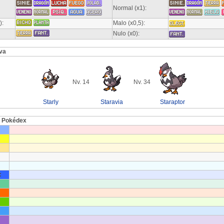
Normal (x1):
):
Malo (x0,5):
Nulo (x0):
va
Nv. 14
Nv. 34
Starly
Staravia
Staraptor
l Pokédex
: