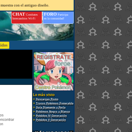
 muestra con el antiguo diseño.
CHAT
FORO
Combates
Participa
Intercambios Wi-Fi
en la comunidad!
Lo más visto
»
Descargas Roms
»
Trucos Pokémon Esmeralda
»
Guía Diamante y Perla
»
Pokémon Negro y Blanco
gos
»
Pokédex IV Generación
encontrar
»
Pokédex V Generación
on