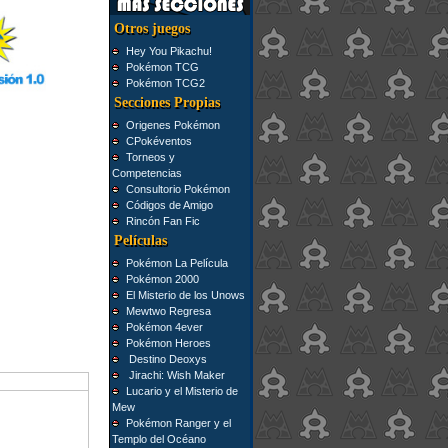
Otros juegos
Hey You Pikachu!
Pokémon TCG
Pokémon TCG2
Secciones Propias
Origenes Pokémon
CPokéventos
Torneos y
Competencias
Consultorio Pokémon
Códigos de Amigo
Rincón Fan Fic
Películas
Pokémon La Película
Pokémon 2000
El Misterio de los Unows
Mewtwo Regresa
Pokémon 4ever
Pokémon Heroes
Destino Deoxys
Jirachi: Wish Maker
Lucario y el Misterio de
Mew
Pokémon Ranger y el
Templo del Océano