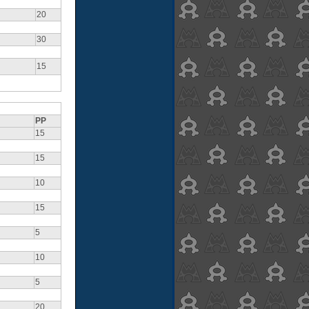
20
30
15
PP
15
15
10
15
5
10
5
20