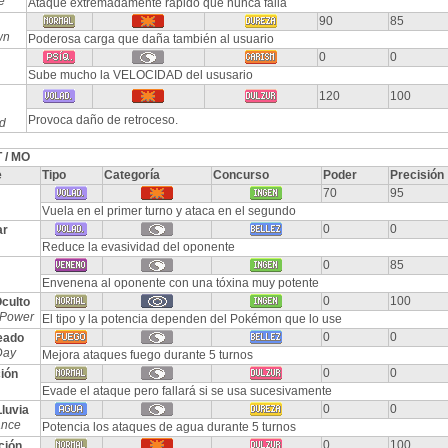
e
Ataque extremadamente rápido que nunca falla
90
85
wn
Poderosa carga que daña también al usuario
0
0
Sube mucho la VELOCIDAD del ususario
120
100
Provoca daño de retroceso.
d
 / MO
e
Tipo
Categoría
Concurso
Poder
Precisión
70
95
Vuela en el primer turno y ataca en el segundo
0
0
ar
Reduce la evasividad del oponente
0
85
Envenena al oponente con una tóxina muy potente
0
100
culto
 Power
El tipo y la potencia dependen del Pokémon que lo use
0
0
eado
Day
Mejora ataques fuego durante 5 turnos
0
0
ión
Evade el ataque pero fallará si se usa sucesivamente
0
0
luvia
ance
Potencia los ataques de agua durante 5 turnos
0
100
ción