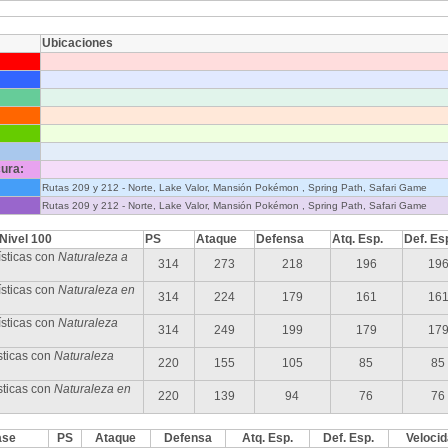
Ubicaciones
ura:
Rutas 209 y 212 - Norte, Lake Valor, Mansión Pokémon , Spring Path, Safari Game
Rutas 209 y 212 - Norte, Lake Valor, Mansión Pokémon , Spring Path, Safari Game
 Nivel 100
PS
Ataque
Defensa
Atq. Esp.
Def. Es
sticas con
Naturaleza a
314
273
218
196
19
sticas con
Naturaleza en
314
224
179
161
16
ísticas con
Naturaleza
314
249
199
179
17
sticas con
Naturaleza
220
155
105
85
85
sticas con
Naturaleza en
220
139
94
76
76
ase
PS
Ataque
Defensa
Atq. Esp.
Def. Esp.
Veloci