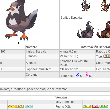
Sprites Espalda:
Nombre
Información General
 397
Ingles: Staravia
Altura: 0.6 m.
Ratio de C
0
Frances:
Peso: 15.5 Kg.
Tipo:
Eclosión Huevo: 3840
00
Aleman:
Color: Ma
Pasos
11
Japones: Mukubird
Clasificación:
Exp. en N
Coreano:
% de Sexo:
50
50
ntimidate) : Reduce el poder de ataque del Pokémon.
Ventajas
Muy Fuerte (x4):
Fuerte (x2):