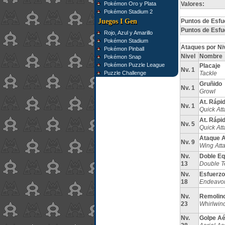
Pokémon Oro y Plata
Valores:
Pokémon Stadium 2
Juegos I Gen
Puntos de Esfu
Puntos de Esfu
Rojo, Azul y Amarillo
Pokémon Stadium
Ataques por Ni
Pokémon Pinball
Nivel
Nombre
Pokémon Snap
Pokémon Puzzle League
Placaje
Nv. 1
Puzzle Challenge
Tackle
Gruñido
Nv. 1
Growl
At. Rápi
Nv. 1
Quick Att
At. Rápi
Nv. 5
Quick Att
Ataque A
Nv. 9
Wing Att
Nv.
Doble Eq
13
Double 
Nv.
Esfuerzo
18
Endeavo
Nv.
Remolin
23
Whirlwin
Nv.
Golpe A