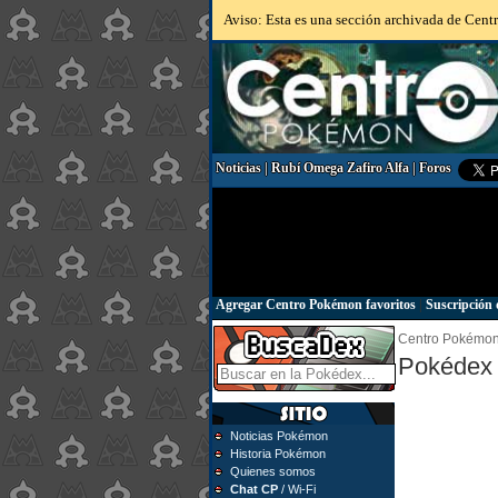
Aviso: Esta es una sección archivada de Centr
Noticias
|
Rubí Omega Zafiro Alfa
|
Foros
Agregar Centro Pokémon favoritos
|
Suscripción 
Centro Pokémo
Pokédex 
Noticias Pokémon
Historia Pokémon
Quienes somos
Chat CP
/ Wi-Fi