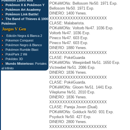
Pokémon Zafiro Alfa
POKéMONs: Bellosom Nv50. 1971 Exp.
Pokémon X & Pokémon Y
Bellosom Nv50. 1971 Exp.
Pokémon Art Academy
DINERO: 1400 Yenes.
Pokémon Link Battle!
XXXXXXXXXXXXXXXXXXXXXX
The Band of Thieves & 1000
CLASE: Malabarista.
Pokémon
POKéMONs: Voltorb Nv47. 1036 Exp.
Juegos V Gen
Voltorb Nv47. 1036 Exp.
Edición Negra & Blanca 2
Pineco Nv47. 603 Exp.
Pokemon Conquest
Pineco Nv47. 603 Exp.
Pokémon Negro & Blanco
DINERO: 1880 Yenes.
Pokémon Rumble Blast
XXXXXXXXXXXXXXXXXXXXXX
PokéPark 2 Wii
CLASE: PokéGuarda
Pokédex 3D
POKéMONs: Weepinbell Nv51. 1650 Exp.
Mundo Misterioso:
Portales
Victreebel Nv51. 2086 Exp.
al Infinito
DINERO: 1836 Yenes.
XXXXXXXXXXXXXXXXXXXXXX
CLASE: PokéGuarda.
POKéMONs: Gloom Nv51. 1441 Exp.
Vileplume Nv51. 2010 Exp.
DINERO: 1836 Yenes.
XXXXXXXXXXXXXXXXXXXXXX
CLASE: Pareja Joven (Dual).
POKéMONs: Golduck Nv50. 931 Exp.
Psyduck Nv50. 427 Exp.
DINERO: 2800 Yenes.
XXXXXXXXXXXXXXXXXXXXXX