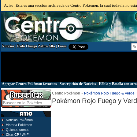
Aviso: Esta es una sección archivada de Centro Pokémon, la cual todavía no está 
Noticias
|
Rubí Omega Zafiro Alfa
|
Foros
Agregar Centro Pokémon favoritos
|
Suscripción de Noticias
|
Hábla y Batalla con otro
Centro Pokémon »
Pokémon Rojo Fuego & Verde 
Pokémon Rojo Fuego y Ver
Noticias Pokémon
Historia Pokémon
Quienes somos
Chat CP
/ Wi-Fi