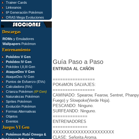
Trainer Cards
Linkeanos
6ª Generación Pokémon
ORAS Mega Evoluciones
Descargas
ROMs
y Emuladores
Wallpapers
Pokémon
Entrenamiento
Pokédex V Gen
Guía Paso a Paso
Pokédex IV Gen
Pokédex I,II,III Gen
ENTRADA AL CAÑÓN
AtaqueDex V Gen
AtaqueDex IV Gen
=================
Puntos de Esfuerzo (EVs)
POKéMON SALVAJES:
Calculadora (IVs)
=================
Crianza Pokémon
(6ª Gen)
CAMINADO: Spearow, Fearow, Sentret, Phanpy,
Naturalezas Pokémon
Fuego) y Slowpoke(Verde Hoja).
Sprites Pokémon
PESCANDO: Ninguno.
Evolución Pokémon
SURFEANDO: Ninguno.
Formas Alternativas
==============
Objetos
ENTRENADORES
Eventos
==============
Juegos VI Gen
XXXXXXXXXXXXXXXXXXXXXX
Pokémon Rubí Omega &
CLASE: Señorita Aroma.