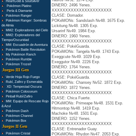
HeartGold & SoulSilver
DINERO: 2496 Yenes.
Pokémon Platino
XXXXXXXXXXXXXXXXXXXXXX
Perla & Diamante
CLASE: Domador.
Pokémon Ranger
POKéMONs: Sandslash Nv48. 1675 Exp.
Pokémon Ranger: Sombras
de Almia
Lickitung Nv48. 1305 Exp.
MM2: Exploradores del Cielo
Ursarinf Nv49. 1984 Exp.
MM2: Exploradores del
DINERO: 1960 Yenes.
Tiempo/Oscuridad
XXXXXXXXXXXXXXXXXXXXXX
MM: Escuadrón de Aventura
CLASE: PokéGuarda.
Pokémon Battle Revolution
POKéMONs: Tangela Nv49. 1743 Exp.
My Pokémon Ranch
Exeggcute Nv49. 1029 Exp.
Pokémon Rumble
Exeggutor Nv49. 2226 Exp.
Pokémon Trozei!
DINERO: 1764 Yenes.
Juegos III Gen
XXXXXXXXXXXXXXXXXXXXXX
Verde Hoja Rojo Fuego
CLASE: PokéGuarda.
Rubí, Zafiro y Esmeralda
POKéMONs: Chansey Nv52. 1872 Exp.
XD: Tempestad Oscura
DINERO: 1872 Yenes.
Pokémon Colosseum
XXXXXXXXXXXXXXXXXXXXXX
Pinball Rubí/Zafiro
CLASE: Chica Fuerte.
MM: Equipo de Rescate Rojo
POKéMONs: Primeape Nv48. 1531 Exp.
& Azul
Hitmontop Nv48. 1419 Exp.
Pokémon Dash
Machoke Nv48. 1501 Exp.
Pokémon Channel
DINERO: 1152 Yenes.
Pokémon Box
XXXXXXXXXXXXXXXXXXXXXX
Juegos II Gen
CLASE: Entrenador Guay.
Pokémon Cristal
POKéMONs: Rhydon Nv47. 2053 Exp.