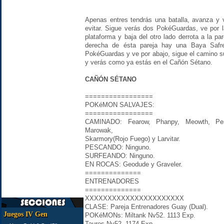
Apenas entres tendrás una batalla, avanza y 
evitar. Sigue verás dos PokéGuardas, ve por l
plataforma y baja del otro lado derrota a la pa
derecha de ésta pareja hay una Baya Safr
PokéGuardas y ve por abajo, sigue el camino s
y verás como ya estás en el Cañón Sétano.
CAÑÓN SÉTANO
=================
POKéMON SALVAJES:
=================
CAMINADO: Fearow, Phanpy, Meowth, Per
Marowak,
Skarmory(Rojo Fuego) y Larvitar.
PESCANDO: Ninguno.
SURFEANDO: Ninguno.
EN ROCAS: Geodude y Graveler.
==============
ENTRENADORES
==============
XXXXXXXXXXXXXXXXXXXXXX
CLASE: Pareja Entrenadores Guay (Dual).
Juegos IV Gen
POKéMONs: Miltank Nv52. 1113 Exp.
Tauros Nv52. 1174 Exp.