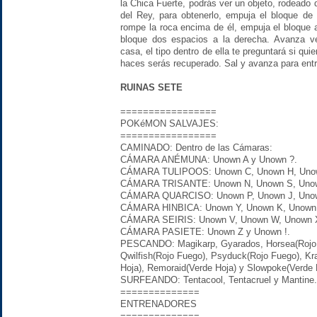
la Chica Fuerte, podrás ver un objeto, rodeado 
del Rey, para obtenerlo, empuja el bloque de
rompe la roca encima de él, empuja el bloque 
bloque dos espacios a la derecha. Avanza v
casa, el tipo dentro de ella te preguntará si quie
haces serás recuperado. Sal y avanza para entr
RUINAS SETE
=================
POKéMON SALVAJES:
=================
CAMINADO: Dentro de las Cámaras:
CÁMARA ANÉMUNA: Unown A y Unown ?.
CÁMARA TULIPOOS: Unown C, Unown H, Unow
CÁMARA TRISANTE: Unown N, Unown S, Unow
CÁMARA QUARCISO: Unown P, Unown J, Unow
CÁMARA HINBICA: Unown Y, Unown K, Unown 
CÁMARA SEIRIS: Unown V, Unown W, Unown X
CÁMARA PASIETE: Unown Z y Unown !.
PESCANDO: Magikarp, Gyarados, Horsea(Rojo 
Qwilfish(Rojo Fuego), Psyduck(Rojo Fuego), Kra
Hoja), Remoraid(Verde Hoja) y Slowpoke(Verde 
SURFEANDO: Tentacool, Tentacruel y Mantine.
==============
ENTRENADORES
==============