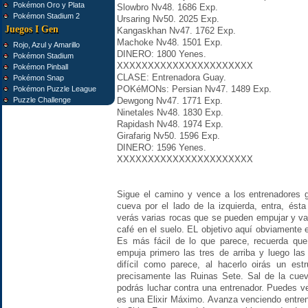
Pokémon Oro y Plata
Slowbro Nv48. 1686 Exp.
Pokémon Stadium 2
Ursaring Nv50. 2025 Exp.
Juegos I Gen
Kangaskhan Nv47. 1762 Exp.
Machoke Nv48. 1501 Exp.
Rojo, Azul y Amarillo
DINERO: 1800 Yenes.
Pokémon Stadium
XXXXXXXXXXXXXXXXXXXXXX
Pokémon Pinball
CLASE: Entrenadora Guay.
Pokémon Snap
POKéMONs: Persian Nv47. 1489 Exp.
Pokémon Puzzle League
Puzzle Challenge
Dewgong Nv47. 1771 Exp.
Ninetales Nv48. 1830 Exp.
Rapidash Nv48. 1974 Exp.
Girafarig Nv50. 1596 Exp.
DINERO: 1596 Yenes.
XXXXXXXXXXXXXXXXXXXXXX
Sigue el camino y vence a los entrenadores
cueva por el lado de la izquierda, entra, ést
verás varias rocas que se pueden empujar y v
café en el suelo. EL objetivo aquí obviamente 
Es más fácil de lo que parece, recuerda qu
empuja primero las tres de arriba y luego las
difícil como parece, al hacerlo oirás un es
precisamente las Ruinas Sete. Sal de la cuev
podrás luchar contra una entrenador. Puedes ve
es una Elixir Máximo. Avanza venciendo entre