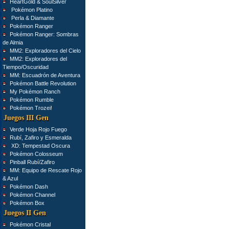
HeartGold & SoulSilver
Pokémon Platino
Perla & Diamante
Pokémon Ranger
Pokémon Ranger: Sombras
de Almia
MM2: Exploradores del Cielo
MM2: Exploradores del
Tiempo/Oscuridad
MM: Escuadrón de Aventura
Pokémon Battle Revolution
My Pokémon Ranch
Pokémon Rumble
Pokémon Trozei!
Juegos III Gen
Verde Hoja Rojo Fuego
Rubí, Zafiro y Esmeralda
XD: Tempestad Oscura
Pokémon Colosseum
Pinball Rubí/Zafiro
MM: Equipo de Rescate Rojo
& Azul
Pokémon Dash
Pokémon Channel
Pokémon Box
Juegos II Gen
Pokémon Cristal