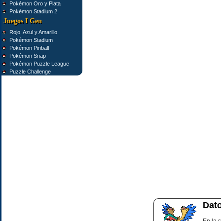
Pokémon Oro y Plata
Pokémon Stadium 2
Juegos I Gen
Rojo, Azul y Amarillo
Pokémon Stadium
Pokémon Pinball
Pokémon Snap
Pokémon Puzzle League
Puzzle Challenge
Dato