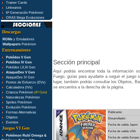
Trainer Cards
Linkeanos
6ª Generación Pokémon
ORAS Mega Evoluciones
Descargas
ROMs
y Emuladores
Wallpapers
Pokémon
Entrenamiento
Pokédex V Gen
Sección principal
Pokédex IV Gen
Pokédex I,II,III Gen
Aquí podrás encontrar toda la información 
AtaqueDex V Gen
Fuego, guías para ayudarte a seguir el juego 
AtaqueDex IV Gen
lugar, también podrás consultar los Objetos,
Puntos de Esfuerzo (EVs)
se encuentra a la derecha de la página.
Calculadora (IVs)
Crianza Pokémon
(6ª Gen)
Naturalezas Pokémon
Sprites Pokémon
Evolución Pokémon
Formas Alternativas
Publicante:
Objetos
Desarrollador:
Eventos
Fecha de salida Japon:
Juegos VI Gen
Fecha de salida USA:
Pokémon Rubí Omega &
Fecha de salida Europa: