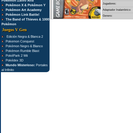
Pokémon Zafiro Alfa
Jugadores:
Pokémon X & Pokémon Y
Pokémon Art Academy
Adaptador Inalambrico:
Pokémon Link Battle!
Genero:
The Band of Thieves & 1000
Pokémon
Juegos V Gen
Edición Negra & Blanca 2
Pokemon Conquest
Pokémon Negro & Blanco
Pokémon Rumble Blast
PokéPark 2 Wii
Pokédex 3D
Mundo Misterioso:
Portales
al Infinito