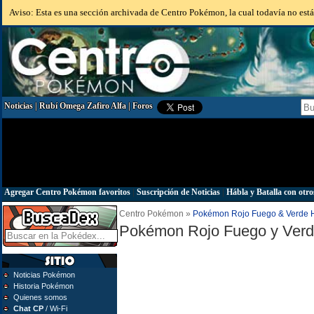
Aviso: Esta es una sección archivada de Centro Pokémon, la cual todavía no está 
Noticias
|
Rubí Omega Zafiro Alfa
|
Foros
Agregar Centro Pokémon favoritos
|
Suscripción de Noticias
|
Hábla y Batalla con otro
Centro Pokémon »
Pokémon Rojo Fuego & Verde 
Pokémon Rojo Fuego y Ver
Noticias Pokémon
Historia Pokémon
Quienes somos
Chat CP
/ Wi-Fi