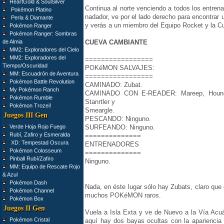
HeartGold & SoulSilver
Continua al norte venciendo a todos los entre
Pokémon Platino
nadador, ve por el lado derecho para encontrar 
Perla & Diamante
y verás a un miembro del Equipo Rocket y la 
Pokémon Ranger
Pokémon Ranger: Sombras
de Almia
CUEVA CAMBIANTE
MM2: Exploradores del Cielo
MM2: Exploradores del
=================
Tiempo/Oscuridad
POKéMON SALVAJES:
MM: Escuadrón de Aventura
=================
Pokémon Battle Revolution
CAMINADO: Zubat.
My Pokémon Ranch
CAMINADO CON E-READER: Mareep, Houndou
Pokémon Rumble
Stanrtler y
Pokémon Trozei!
Smeargle.
Juegos III Gen
PESCANDO: Ninguno.
Verde Hoja Rojo Fuego
SURFEANDO: Ninguno.
Rubí, Zafiro y Esmeralda
==============
XD: Tempestad Oscura
ENTRENADORES
Pokémon Colosseum
==============
Pinball Rubí/Zafiro
Ninguno.
MM: Equipo de Rescate Rojo
& Azul
Pokémon Dash
Nada, en éste lugar sólo hay Zubats, claro que
Pokémon Channel
muchos POKéMON raros.
Pokémon Box
Juegos II Gen
Vuela a Isla Exta y ve de Nuevo a la Vía Acuáti
Pokémon Cristal
aquí hay dos bayas ocultas con la aparienci