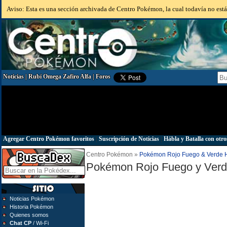
Aviso: Esta es una sección archivada de Centro Pokémon, la cual todavía no está 
Noticias
|
Rubí Omega Zafiro Alfa
|
Foros
Agregar Centro Pokémon favoritos
|
Suscripción de Noticias
|
Hábla y Batalla con otro
Centro Pokémon »
Pokémon Rojo Fuego & Verde 
Pokémon Rojo Fuego y Ver
Noticias Pokémon
Historia Pokémon
Quienes somos
Chat CP
/ Wi-Fi