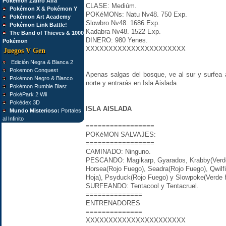
Pokémon Zafiro Alfa
CLASE: Mediúm.
Pokémon X & Pokémon Y
POKéMONs: Natu Nv48. 750 Exp.
Pokémon Art Academy
Slowbro Nv48. 1686 Exp.
Pokémon Link Battle!
Kadabra Nv48. 1522 Exp.
The Band of Thieves & 1000
DINERO: 980 Yenes.
Pokémon
XXXXXXXXXXXXXXXXXXXXXX
Juegos V Gen
Edición Negra & Blanca 2
Pokemon Conquest
Apenas salgas del bosque, ve al sur y surfea al
Pokémon Negro & Blanco
norte y entrarás en Isla Aislada.
Pokémon Rumble Blast
PokéPark 2 Wii
Pokédex 3D
ISLA AISLADA
Mundo Misterioso:
Portales
al Infinito
=================
POKéMON SALVAJES:
=================
CAMINADO: Ninguno.
PESCANDO: Magikarp, Gyarados, Krabby(Verde H
Horsea(Rojo Fuego), Seadra(Rojo Fuego), Qwilf
Hoja), Psyduck(Rojo Fuego) y Slowpoke(Verde 
SURFEANDO: Tentacool y Tentacruel.
==============
ENTRENADORES
==============
XXXXXXXXXXXXXXXXXXXXXX