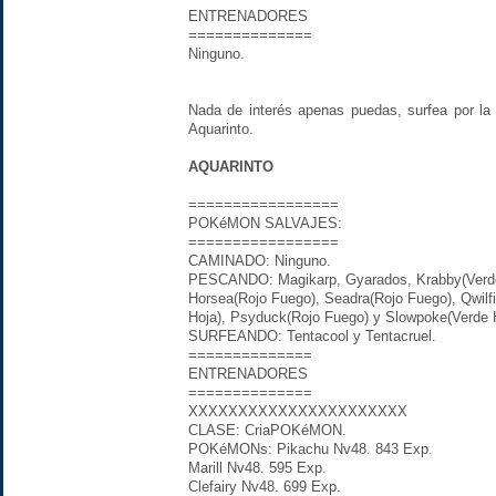
ENTRENADORES
==============
Ninguno.
Nada de interés apenas puedas, surfea por la 
Aquarinto.
AQUARINTO
=================
POKéMON SALVAJES:
=================
CAMINADO: Ninguno.
PESCANDO: Magikarp, Gyarados, Krabby(Verde H
Horsea(Rojo Fuego), Seadra(Rojo Fuego), Qwilf
Hoja), Psyduck(Rojo Fuego) y Slowpoke(Verde 
SURFEANDO: Tentacool y Tentacruel.
==============
ENTRENADORES
==============
XXXXXXXXXXXXXXXXXXXXXX
CLASE: CriaPOKéMON.
POKéMONs: Pikachu Nv48. 843 Exp.
Marill Nv48. 595 Exp.
Clefairy Nv48. 699 Exp.