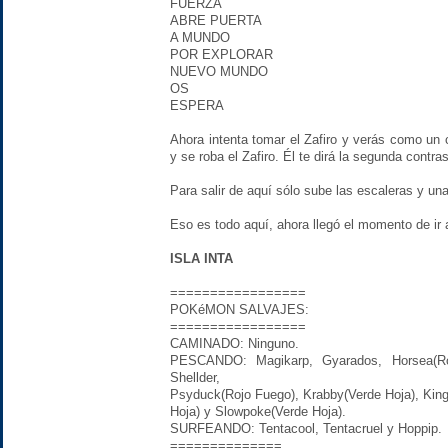
FUERZA
ABRE PUERTA
A MUNDO
POR EXPLORAR
NUEVO MUNDO
OS
ESPERA
Ahora intenta tomar el Zafiro y verás como un c
y se roba el Zafiro. Él te dirá la segunda contr
Para salir de aquí sólo sube las escaleras y una
Eso es todo aquí, ahora llegó el momento de ir a
ISLA INTA
=================
POKéMON SALVAJES:
=================
CAMINADO: Ninguno.
PESCANDO: Magikarp, Gyarados, Horsea(Roj
Shellder,
Psyduck(Rojo Fuego), Krabby(Verde Hoja), Kingl
Hoja) y Slowpoke(Verde Hoja).
SURFEANDO: Tentacool, Tentacruel y Hoppip.
==============