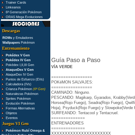
Trainer Cards
Linkeanos
6ª Generación Pokémon
ORAS Mega Evoluciones
Descargas
ROMs
y Emuladores
Wallpapers
Pokémon
Entrenamiento
Pokédex V Gen
Guía Paso a Paso
Pokédex IV Gen
Pokédex I,II,III Gen
VÍA VERDE
AtaqueDex V Gen
AtaqueDex IV Gen
=================
Puntos de Esfuerzo (EVs)
POKéMON SALVAJES:
Calculadora (IVs)
=================
Crianza Pokémon
(6ª Gen)
CAMINADO: Ninguno.
Naturalezas Pokémon
PESCANDO: Magikarp, Gyarados, Krabby(Verde H
Sprites Pokémon
Horsea(Rojo Fuego), Seadra(Rojo Fuego), Qwilf
Evolución Pokémon
Hoja), Psyduck(Rojo Fuego) y Slowpoke(Verde 
Formas Alternativas
SURFEANDO: Tentacool y Tentacruel.
Objetos
==============
Eventos
ENTRENADORES
Juegos VI Gen
==============
Pokémon Rubí Omega &
XXXXXXXXXXXXXXXXXXXXXX