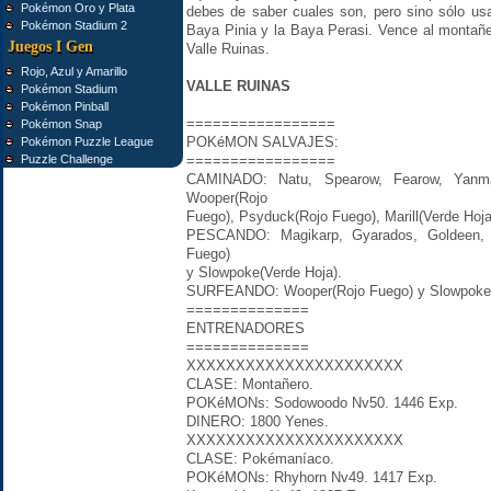
Pokémon Oro y Plata
debes de saber cuales son, pero sino sólo usa
Pokémon Stadium 2
Baya Pinia y la Baya Perasi. Vence al montañe
Juegos I Gen
Valle Ruinas.
Rojo, Azul y Amarillo
VALLE RUINAS
Pokémon Stadium
Pokémon Pinball
=================
Pokémon Snap
POKéMON SALVAJES:
Pokémon Puzzle League
Puzzle Challenge
=================
CAMINADO: Natu, Spearow, Fearow, Yanma
Wooper(Rojo
Fuego), Psyduck(Rojo Fuego), Marill(Verde Hoja
PESCANDO: Magikarp, Gyarados, Goldeen, Po
Fuego)
y Slowpoke(Verde Hoja).
SURFEANDO: Wooper(Rojo Fuego) y Slowpoke(
==============
ENTRENADORES
==============
XXXXXXXXXXXXXXXXXXXXXX
CLASE: Montañero.
POKéMONs: Sodowoodo Nv50. 1446 Exp.
DINERO: 1800 Yenes.
XXXXXXXXXXXXXXXXXXXXXX
CLASE: Pokémaníaco.
POKéMONs: Rhyhorn Nv49. 1417 Exp.