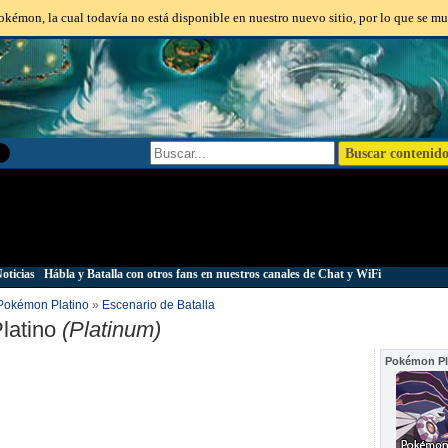
kémon, la cual todavía no está disponible en nuestro nuevo sitio, por lo que se mu
oticias
|
Hábla y Batalla con otros fans en nuestros canales de Chat y WiFi
Pokémon Platino
»
Escenario de Batalla
latino
(Platinum)
Pokémon Pl