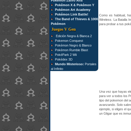
Pokémon Zafiro Alfa
Pokémon X & Pokémon Y
Pokémon Art Academy
Pokémon Link Battle!
Como es habitual, hay
The Band of Thieves & 1000
Wireless. La Batalla I
Pokémon
para probar a tus po
Juegos V Gen
Edición Negra & Blanca 2
Pokemon Conquest
Pokémon Negro & Blanco
Pokémon Rumble Blast
PokéPark 2 Wii
Pokédex 3D
Mundo Misterioso:
Portales
al Infinito
Una vez que hayas ele
para ver a todos los P
tipo del pokemon del 
avanzando. Solo sabre
ejemplo, si eliges el 
un Gligar que es inmun