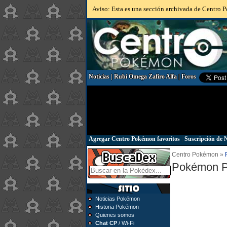
Aviso: Esta es una sección archivada de Centro Po
Noticias
|
Rubí Omega Zafiro Alfa
|
Foros
Agregar Centro Pokémon favoritos
|
Suscripción de N
Centro Pokémon »
Pokémon P
Noticias Pokémon
Historia Pokémon
Quienes somos
Chat CP
/ Wi-Fi