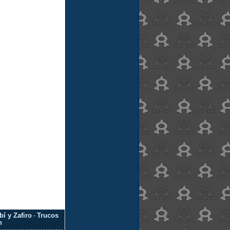
í y Zafiro
Trucos
-
n