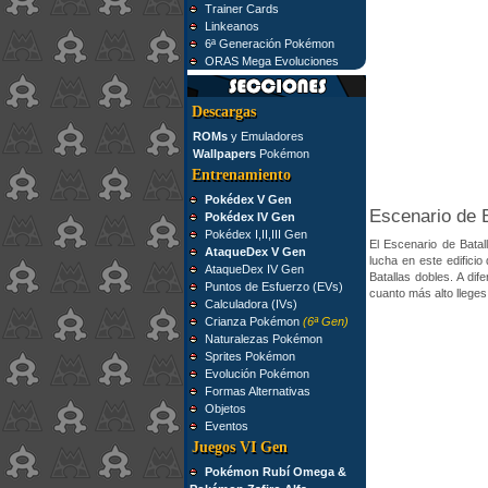
Trainer Cards
Linkeanos
6ª Generación Pokémon
ORAS Mega Evoluciones
Descargas
ROMs
y Emuladores
Wallpapers
Pokémon
Entrenamiento
Pokédex V Gen
Escenario de 
Pokédex IV Gen
Pokédex I,II,III Gen
El Escenario de Batal
AtaqueDex V Gen
lucha en este edifici
AtaqueDex IV Gen
Batallas dobles. A dif
Puntos de Esfuerzo (EVs)
cuanto más alto lleges
Calculadora (IVs)
Crianza Pokémon
(6ª Gen)
Naturalezas Pokémon
Sprites Pokémon
Evolución Pokémon
Formas Alternativas
Objetos
Eventos
Juegos VI Gen
Pokémon Rubí Omega &