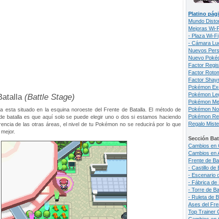
Platino pági
Mundo Disto
Mejoras Wi-F
- Plaza Wi-Fi
- Cámara Lu
Nuevos Pers
Nuevo Pokéd
Factor Regis
Factor Roto
Factor Shay
Pokémon Exc
Pokémon Le
Batalla
(Battle Stage)
Pokémon Me
Pokémon No 
la esta situado en la esquina noroeste del Frente de Batalla. El método de
Pokémon Re
o de batalla es que aquí solo se puede elegir uno o dos si estamos haciendo
Regalo Miste
erencia de las otras áreas, el nivel de tu Pokémon no se reducirá por lo que
 mejor.
Sección Bat
Cambios en 
Cambios en 
Frente de Bat
- Castillo de 
- Escenario d
- Fábrica de 
- Torre de Ba
- Ruleta de B
Ases del Fre
Top Trainer 