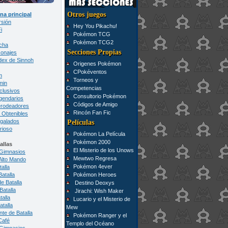
Otros juegos
na principal
rsión
Hey You Pikachu!
i
Pokémon TCG
Pokémon TCG2
cha
Secciones Propias
onajes
ex de Sinnoh
Origenes Pokémon
CPokéventos
m
Torneos y
min
Competencias
lusivos
Consultorio Pokémon
gendarios
Códigos de Amigo
rodeadores
Rincón Fan Fic
Obtenibles
galados
Películas
rioso
Pokémon La Película
Pokémon 2000
allas
El Misterio de los Unows
Gimnasios
Mewtwo Regresa
Alto Mando
Pokémon 4ever
alla
Batalla
Pokémon Heroes
e Batalla
Destino Deoxys
Batalla
Jirachi: Wish Maker
talla
Lucario y el Misterio de
atalla
Mew
nte de Batalla
Pokémon Ranger y el
Café
Templo del Océano