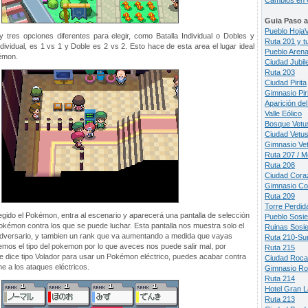
Cambios en 
Guia Paso 
Pueblo Hoja
 tres opciones diferentes para elegir, como Batalla Individual o Dobles y
Ruta 201 y tu
ndividual, es 1 vs 1 y Doble es 2 vs 2. Esto hace de esta area el lugar ideal
Pueblo Aren
kémon.
Ciudad Jubil
Ruta 203
Ciudad Pirita
Gimnasio Pir
Aparición de
Valle Eólico
Bosque Vetu
Ciudad Vetus
Gimnasio Ve
Ruta 207 / 
Ruta 208
Ciudad Cora
Gimnasio Co
Ruta 209
Torre Perdid
gido el Pokémon, entra al escenario y aparecerá una pantalla de selección
Pueblo Sosi
okémon contra los que se puede luchar. Esta pantalla nos muestra solo el
Ruinas Sosi
adversario, y tambien un rank que va aumentando a medida que vayas
Ruta 210-Su
mos el tipo del pokemon por lo que aveces nos puede salir mal, por
Ruta 215
que dice tipo Volador para usar un Pokémon eléctrico, puedes acabar contra
Ciudad Roca
e a los ataques eléctricos.
Gimnasio Ro
Ruta 214
Hotel Gran 
Ruta 213