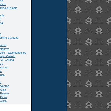
era
adera
amino a Pueblo
stis
l
nal
na
Camino a Ciudad
aneva
ntaneva
elo - Saboteando los
quipo Galaxia
 Mt. Corona
nza
torsión
na
rina
on
 Alecrán
 Gaia
 Fausto
 Delos
Cintia