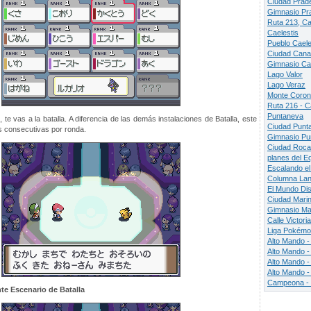
Ciudad Prad
Gimnasio Pr
Ruta 213, C
Caelestis
Pueblo Caele
Ciudad Cana
Gimnasio Ca
Lago Valor
Lago Veraz
Monte Coro
Ruta 216 - 
Puntaneva
te vas a la batalla. A diferencia de las demás instalaciones de Batalla, este
Ciudad Punt
s consecutivas por ronda.
Gimnasio Pu
Ciudad Rocav
planes del E
Escalando el
Columna La
El Mundo Dis
Ciudad Mari
Gimnasio Ma
Calle Victoria
Liga Pokém
Alto Mando -
Alto Mando -
Alto Mando -
Alto Mando -
Campeona - 
nte Escenario de Batalla