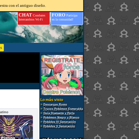
estra con el antiguo diseño.
CHAT
FORO
Combates
Participa
Intercambios Wi-Fi
en la comunidad!
Lo más visto
»
Descargas Roms
»
Trucos Pokémon Esmeralda
atino
»
Guía Diamante y Perla
»
Pokémon Negro y Blanco
»
Pokédex IV Generación
»
Pokédex V Generación