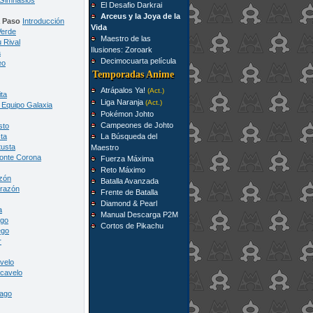
Gimnasios
El Desafio Darkrai
Arceus y la Joya de la
a Paso
Introducción
Vida
Verde
Maestro de las
 Rival
Ilusiones: Zoroark
a
Decimocuarta película
eo
Temporadas Anime
Atrápalos Ya!
(Act.)
ita
Liga Naranja
(Act.)
l Equipo Galaxia
Pokémon Johto
Campeones de Johto
sto
ta
La Búsqueda del
tusta
Maestro
Monte Corona
Fuerza Máxima
Reto Máximo
zón
Batalla Avanzada
razón
Frente de Batalla
Diamond & Pearl
a
Manual Descarga P2M
ego
Cortos de Pikachu
ego
r
velo
cavelo
Lago