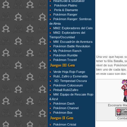
HeartGold & SoulSilver
Pokémon Platino
Perla & Diamante
Pokémon Ranger
Pokémon Ranger: Sombras
de Almia
MM2: Exploradores del Cielo
MM2: Exploradores del
Tiempo/Oscuridad
MM: Escuadrón de Aventura
Pokémon Battle Revolution
My Pokémon Ranch
Pokémon Rumble
Una vez que hayas sup
Pokémon Trozei!
tener tu 60a Batalla, 
Juegos III Gen
nivel de sus Pokémon 
bien uno de cada tipo
Verde Hoja Rojo Fuego
en este caso son dos 
Rubí, Zafiro y Esmeralda
XD: Tempestad Oscura
Pokémon Colosseum
Pinball Rubí/Zafiro
MM: Equipo de Rescate Rojo
& Azul
Pokémon Dash
Escenario Ma
Pokémon Channel
Pokémon Box
Juegos II Gen
Comba
Pokémon Cristal