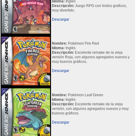
Idioma:
Inglés
Descripción:
Juego RPG con lindos graficos,
muy divertido.
Descargar
Nombre:
Pokémon Fire Red
Idioma:
Inglés
Descripción:
Excelente remake de la vieja
versión Roja, con algunos agregados nuevos y
muy buenos gráficos.
Descargar
Nombre:
Pokémon Leaf Green
Idioma:
Inglés
Descripción:
Excelente remake de la vieja
versión, con algunos agregados nuevos y muy
buenos gráficos.
Descargar