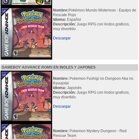
Nombre:
Pokémon Mundo Misterioso - Equipo de
Rescate Rojo
Idioma:
Español
Descripción:
Juego RPG con lindos graficos,
muy divertido.
Descargar
GAMEBOY ADVANCE ROMS
EN INGLES Y JAPONES
Nombre:
Pokemon Fushigi no Dungeon Aka no
Kyuujotai
Idioma:
Japonés
Descripción:
Juego RPG con lindos graficos,
muy divertido.
Descargar
Nombre:
Pokemon Mystery Dungeon - Red
Rescue Team