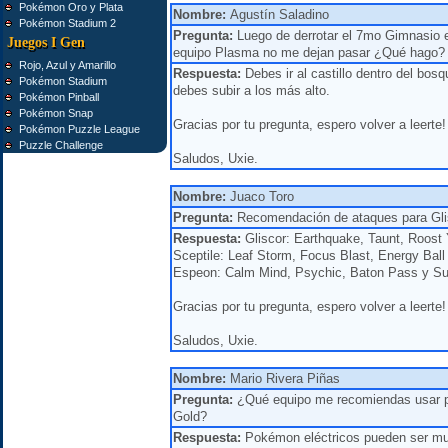
Pokémon Oro y Plata
Nombre:
Agustín Saladino
Pokémon Stadium 2
Pregunta:
Luego de derrotar el 7mo Gimnasio 
Juegos I Gen
equipo Plasma no me dejan pasar ¿Qué hago?
Rojo, Azul y Amarillo
Respuesta:
Debes ir al castillo dentro del bosqu
Pokémon Stadium
debes subir a los más alto.
Pokémon Pinball
Pokémon Snap
Gracias por tu pregunta, espero volver a leerte!
Pokémon Puzzle League
Puzzle Challenge
Saludos, Uxie.
Nombre:
Juaco Toro
Pregunta:
Recomendación de ataques para Glis
Respuesta:
Gliscor: Earthquake, Taunt, Roost 
Sceptile: Leaf Storm, Focus Blast, Energy Ball
Espeon: Calm Mind, Psychic, Baton Pass y Sub
Gracias por tu pregunta, espero volver a leerte!
Saludos, Uxie.
Nombre:
Mario Rivera Piñas
Pregunta:
¿Qué equipo me recomiendas usar pa
Gold?
Respuesta:
Pokémon eléctricos pueden ser muy