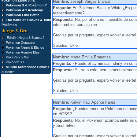
Pokémon Zafiro Alfa
Nombre:
Joseph Vargas Blanco
Pokémon X & Pokémon Y
Pregunta:
En Pokémon Black y White ¿Es posi
Pokémon Art Academy
respectivamente?
Pokémon Link Battle!
Respuesta:
No, por ahora es imposible de con
The Band of Thieves & 1000
intercambies con alguien.
Pokémon
Juegos V Gen
Gracias por tu pregunta, espero volver a leerte!
Edición Negra & Blanca 2
Pokemon Conquest
Saludos, Uxie.
Pokémon Negro & Blanco
Pokémon Rumble Blast
Nombre:
María Emilia Braganza
PokéPark 2 Wii
Pokédex 3D
Pregunta:
¿Puede Shaymin salir shiny en su r
Mundo Misterioso:
Portales
Respuesta:
Si, se puede, pero lamentablemente 
al Infinito
Gracias por tu pregunta, espero volver a leerte!
Saludos, Uxie.
Nombre:
Kelvin Paúl Aponte Fares
Pregunta:
¿Puedes tener un Pokémon de acom
en HGSS?
Respuesta:
No, el Pokémon acompañante es un 
y Soul Silver.
Gracias por tu pregunta, espero volver a leerte!