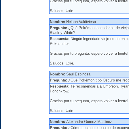
Gracias por tu pregunta, espero volver a leerte!
Saludos, Uxie.
Nombre:
Nelson Valdivieso
Pregunta:
¿Qué Pokémon legendarios de viejas
Black y White?
Respuesta:
Ningún legendario viejo es obtenibl
Pokeshifter.
Gracias por tu pregunta, espero volver a leerte!
Saludos, Uxie.
Nombre:
Saúl Espinosa
Pregunta:
¿Qué Pokémon tipo Oscuro me rec
Respuesta:
Te recomendaría a Umbreon, Tyranit
Honchkrow.
Gracias por tu pregunta, espero volver a leerte!
Saludos, Uxie.
Nombre:
Alexandre Gómez Martínez
Pregunta:
¿Cómo consigo el equipo de excavac