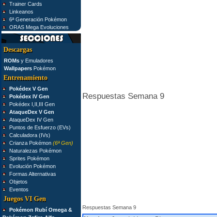
Trainer Cards
Linkeanos
6ª Generación Pokémon
ORAS Mega Evoluciones
Descargas
ROMs
y Emuladores
Wallpapers
Pokémon
Entrenamiento
Pokédex V Gen
Respuestas Semana 9
Pokédex IV Gen
Pokédex I,II,III Gen
AtaqueDex V Gen
AtaqueDex IV Gen
Puntos de Esfuerzo (EVs)
Calculadora (IVs)
Crianza Pokémon
(6ª Gen)
Naturalezas Pokémon
Sprites Pokémon
Evolución Pokémon
Formas Alternativas
Objetos
Eventos
Juegos VI Gen
Respuestas Semana 9
Pokémon Rubí Omega &