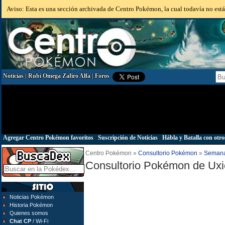
Aviso: Esta es una sección archivada de Centro Pokémon, la cual todavía no está 
Noticias
|
Rubí Omega Zafiro Alfa
|
Foros
Agregar Centro Pokémon favoritos
|
Suscripción de Noticias
|
Hábla y Batalla con otro
Centro Pokémon »
Consultorio Pokémon
»
Semana
Consultorio Pokémon de Uxie
Noticias Pokémon
Historia Pokémon
Quienes somos
Chat CP
/ Wi-Fi