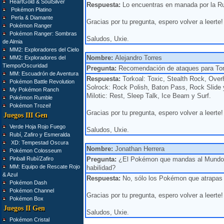
HeartGold & SoulSilver
Respuesta:
Lo encuentras en manada por la Ru
Pokémon Platino
Perla & Diamante
Gracias por tu pregunta, espero volver a leerte!
Pokémon Ranger
Pokémon Ranger: Sombras
Saludos, Uxie.
de Almia
MM2: Exploradores del Cielo
Nombre:
Alejandro Torres
MM2: Exploradores del
Tiempo/Oscuridad
Pregunta:
Recomendación de ataques para Torko
MM: Escuadrón de Aventura
Respuesta:
Torkoal: Toxic, Stealth Rock, Over
Pokémon Battle Revolution
Solrock: Rock Polish, Baton Pass, Rock Slide 
My Pokémon Ranch
Milotic: Rest, Sleep Talk, Ice Beam y Surf.
Pokémon Rumble
Pokémon Trozei!
Gracias por tu pregunta, espero volver a leerte!
Juegos III Gen
Verde Hoja Rojo Fuego
Saludos, Uxie.
Rubí, Zafiro y Esmeralda
XD: Tempestad Oscura
Nombre:
Jonathan Herrera
Pokémon Colosseum
Pinball Rubí/Zafiro
Pregunta:
¿El Pokémon que mandas al Mundo 
MM: Equipo de Rescate Rojo
habilidad?
& Azul
Respuesta:
No, sólo los Pokémon que atrapas al
Pokémon Dash
Pokémon Channel
Gracias por tu pregunta, espero volver a leerte!
Pokémon Box
Juegos II Gen
Saludos, Uxie.
Pokémon Cristal