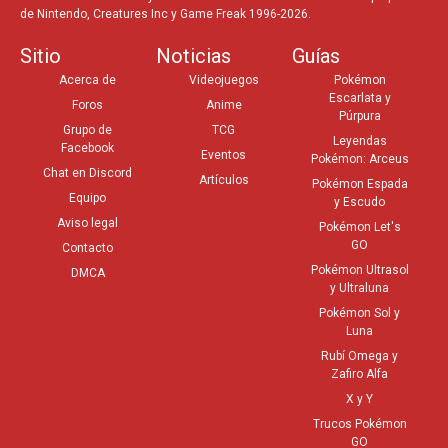
de Nintendo, Creatures Inc y Game Freak 1996-2026.
Sitio
Noticias
Guías
Acerca de
Videojuegos
Pokémon
Escarlata y
Foros
Anime
Púrpura
Grupo de
TCG
Leyendas
Facebook
Eventos
Pokémon: Arceus
Chat en Discord
Artículos
Pokémon Espada
Equipo
y Escudo
Aviso legal
Pokémon Let's
GO
Contacto
Pokémon Ultrasol
DMCA
y Ultraluna
Pokémon Sol y
Luna
Rubí Omega y
Zafiro Alfa
X y Y
Trucos Pokémon
GO