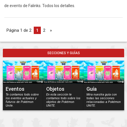
de evento de Falinks. Todos los detalles.
Página 1 de 2
1
2
»
SECCIONES Y GUÍAS
Eventos
Objetos
Guía
Te contamos todo sobre
En esta sección te
Mira nuestra guía con
los eventos actuales y
contamos todo sobre los
todas las secciones
futuros de Pokémon
objetos de Pokémon
relacionadas a Pokémon
Unite.
UNITE.
UNITE.