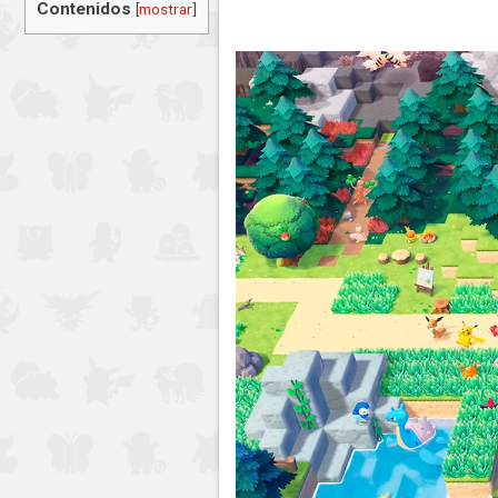
Contenidos
[
mostrar
]