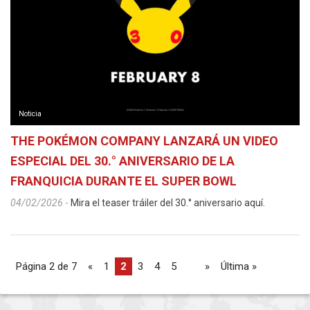
Noticia
THE POKÉMON COMPANY LANZARÁ UN VIDEO
ESPECIAL DEL 30.° ANIVERSARIO DE LA
FRANQUICIA DURANTE EL SUPER BOWL
04/02/2026
-
Mira el teaser tráiler del 30.° aniversario aquí.
Página 2 de 7
«
1
2
3
4
5
...
»
Última »