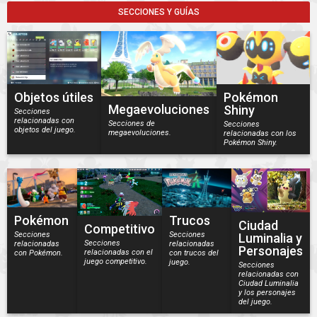
SECCIONES Y GUÍAS
Objetos útiles
Pokémon
Megaevoluciones
Shiny
Secciones
relacionadas con
Secciones de
Secciones
objetos del juego.
megaevoluciones.
relacionadas con los
Pokémon Shiny.
Pokémon
Trucos
Ciudad
Competitivo
Secciones
Secciones
Luminalia y
Secciones
relacionadas
relacionadas
Personajes
relacionadas con el
con Pokémon.
con trucos del
juego competitivo.
juego.
Secciones
relacionadas con
Ciudad Luminalia
y los personajes
del juego.