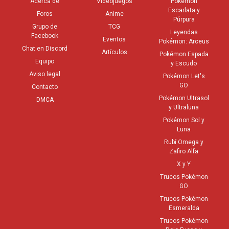
Acerca de
Videojuegos
Pokémon
Escarlata y
Foros
Anime
Púrpura
Grupo de
TCG
Leyendas
Facebook
Eventos
Pokémon: Arceus
Chat en Discord
Artículos
Pokémon Espada
Equipo
y Escudo
Aviso legal
Pokémon Let's
GO
Contacto
Pokémon Ultrasol
DMCA
y Ultraluna
Pokémon Sol y
Luna
Rubí Omega y
Zafiro Alfa
X y Y
Trucos Pokémon
GO
Trucos Pokémon
Esmeralda
Trucos Pokémon