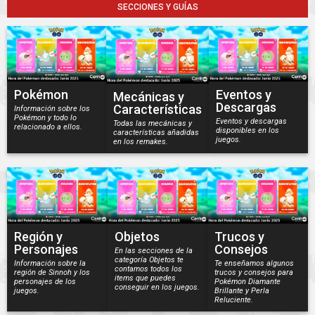
SECCIONES Y GUÍAS
Pokémon
Eventos y
Mecánicas y
Descargas
Características
Información sobre los
Pokémon y todo lo
Eventos y descargas
Todas las mecánicas y
relacionado a ellos.
disponibles en los
características añadidas
juegos.
en los remakes.
Región y
Objetos
Trucos y
Personajes
Consejos
En las secciones de la
categoría Objetos te
Información sobre la
Te enseñamos algunos
contamos todos los
región de Sinnoh y los
trucos y consejos para
items que puedes
personajes de los
Pokémon Diamante
conseguir en los juegos.
juegos.
Brillante y Perla
Reluciente.