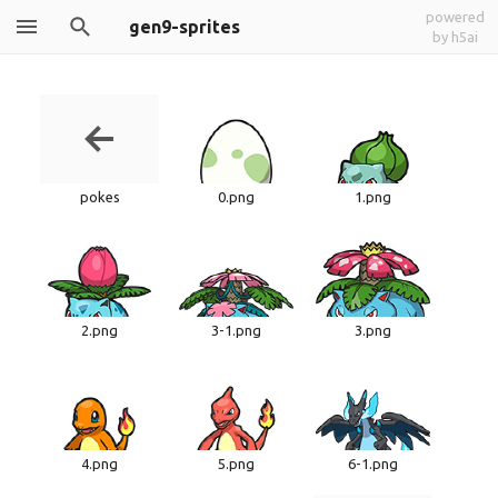
powered
gen9-sprites
by h5ai
pokes
0.png
1.png
2.png
3-1.png
3.png
4.png
5.png
6-1.png