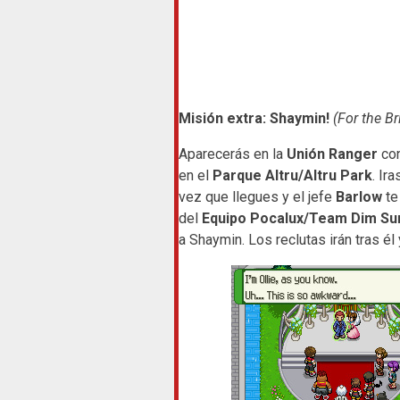
Misión extra: Shaymin!
(For the B
Aparecerás en la
Unión Ranger
con
en el
Parque Altru/Altru Park
. Ir
vez que llegues y el jefe
Barlow
te 
del
Equipo Pocalux/Team Dim Su
a Shaymin. Los reclutas irán tras é