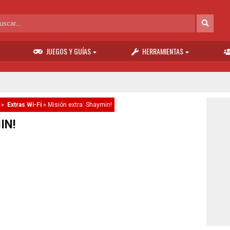
JUEGOS Y GUÍAS
HERRAMIENTAS
»
Extras Wi-Fi
»
Misión extra: Shaymin!
IN!