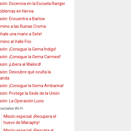
sión: Docencia en la Escuela Ranger
oblemas en Hervia
sión: Encuentra a Barlow
mino a las Ruinas Croma
chale una mano a Sete!
mino al Valle Frio
sión: ¡Consigue la Gema Índigo!
sión: ¡Consigue la Gema Carmesí!
sión: ¡Libera al Wailord!
sión: Descubre qué oculta la
arida
sión: ¡Consigue la Gema Ambarina!
sión: Protege la Sede de la Unión
sión: La Operación Lucio
peciales Wi-Fi
Misión especial: ¡Recupera el
huevo de Manaphy!
Misión especial: ¡Rescata al