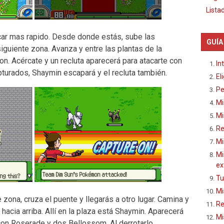
Lista
car mas rapido. Desde donde estás, sube las
GUÍA
siguiente zona. Avanza y entre las plantas de la
n. Acércate y un recluta aparecerá para atacarte con
In
turados, Shaymin escapará y el recluta también.
El
Pe
Mi
Mi
Re
Mi
Mi
ex
Tu
Mi
 zona, cruza el puente y llegarás a otro lugar. Camina y
Re
acia arriba. Allí en la plaza está Shaymin. Aparecerá
Mi
con Roserade y dos Bellossom. Al derrotarlo,