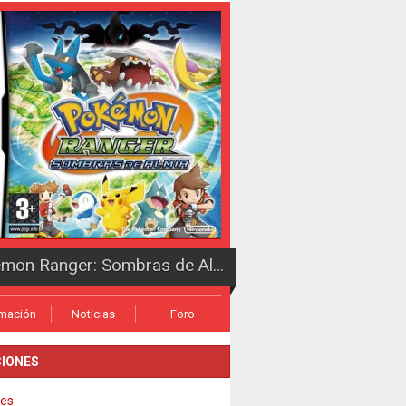
Pokémon Ranger: Sombras de Almia
rmación
Noticias
Foro
IONES
es