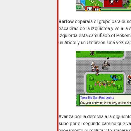
Barlow
separará el grupo para bus
escaleras de la izquierda y ve a la 
izquierda está camuflado el Pokémo
un Absol y un Umbreon. Una vez cap
Avanza por la derecha a la siguiente
sube por el segundo camino que va h
nuevamente el recluta y te atacará 