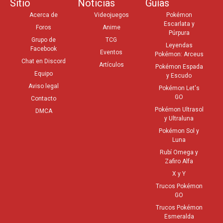
Sitio
Noticias
Guías
Acerca de
Videojuegos
Pokémon
Escarlata y
Foros
Anime
Púrpura
Grupo de
TCG
Leyendas
Facebook
Eventos
Pokémon: Arceus
Chat en Discord
Artículos
Pokémon Espada
Equipo
y Escudo
Aviso legal
Pokémon Let's
GO
Contacto
Pokémon Ultrasol
DMCA
y Ultraluna
Pokémon Sol y
Luna
Rubí Omega y
Zafiro Alfa
X y Y
Trucos Pokémon
GO
Trucos Pokémon
Esmeralda